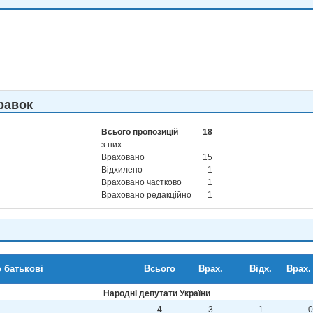
равок
Всього пропозицій
18
з них:
Враховано
15
Відхилено
1
Враховано частково
1
Враховано редакційно
1
о батькові
Всього
Врах.
Відх.
Врах. 
Народні депутати України
4
3
1
0