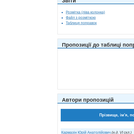
Звіти
Розмітка (ліва колонка)
Файл з розміткою
Таблиця поправок
Пропозиції до таблиці поп
Автори пропозицій
Прізвище, ім'я, п
Кармазін Юрій Анатолійович
(н.д. VI скл.)