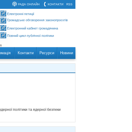
РАДА ОНЛАЙН
КОНТАКТИ
RSS
Електронні петиції
Громадське обговорення законопроєктів
Електронний кабінет громадянина
Повний цикл публічної політики
рмація
Контакти
Ресурси
Новини
ядерної політики та ядерної безпеки