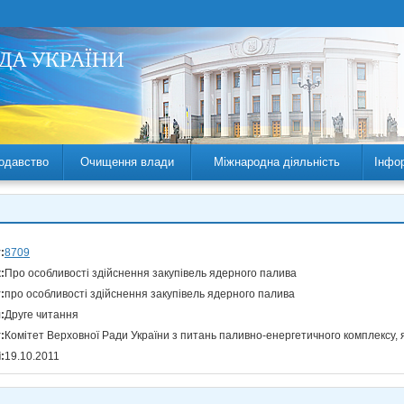
одавство
Очищення влади
Міжнародна діяльність
Інфо
:
8709
:
Про особливості здійснення закупівель ядерного палива
:
про особливості здійснення закупівель ядерного палива
:
Друге читання
:
Комітет Верховної Ради України з питань паливно-енергетичного комплексу, 
:
19.10.2011