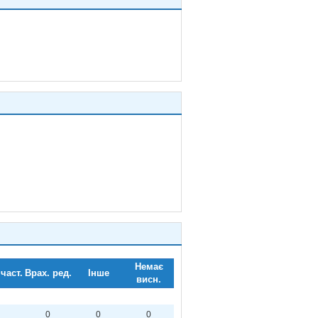
Немає
част.
Врах. ред.
Інше
висн.
0
0
0