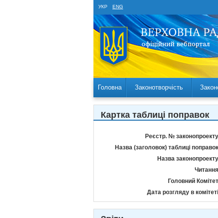
УКР
ENG
Головна
Законотворчість
Закон
Картка таблиці поправок
Реєстр. № законопроекту
Назва (заголовок) таблиці поправок
Назва законопроекту
Читання
Головний Комітет
Дата розгляду в комітеті