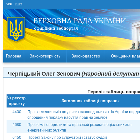
УКР
ENG
Головна
Законотворчість
Законодавство
Очищення вла
Черпіцький Олег Зенович
(Народний депутат У
Перелік таблиць поправ
№ реєстр.
Заголовок таблиці поправок
проекту
4430
Про внесення змін до деяких законодавчих актів України (щодо
спрощення порядку набуття прав на землю)
4680
Про землі енергетики та правовий режим спеціальних зон
енергетичних об'єктів
6450
Проект Закону про судоустрій і статус суддів