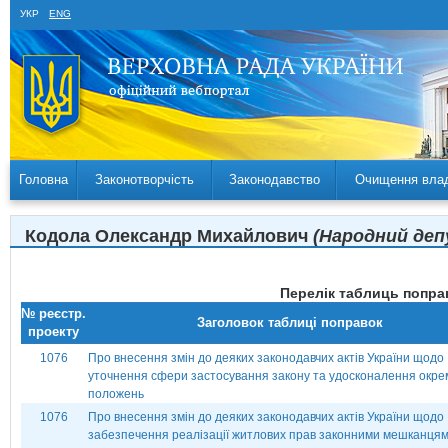
УКР
ENG
Головна
Законотворчість
Законодавство
Очищення вла
Кодола Олександр Михайлович
(Народний депу
Перелік таблиць поправ
№ реєстр.
Заголовок таблиці поправок
проекту
1076
Про внесення змін до деяких законодавчих актів України щодо
уточнення сфери застосування закону та удосконалення окре
положень
1076
Про внесення змін до деяких законодавчих актів України щодо
забезпечення реалізації житлових прав законними мешканця