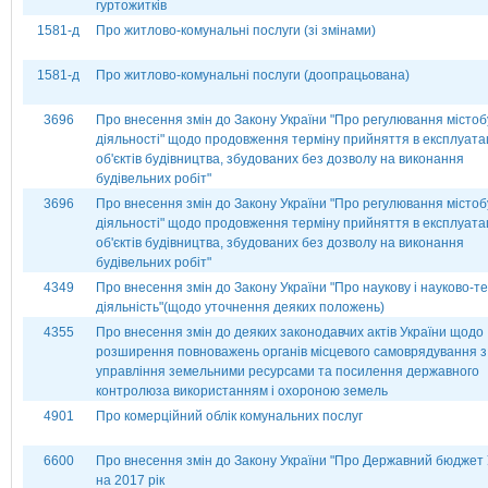
гуртожитків
1581-д
Про житлово-комунальні послуги (зі змінами)
1581-д
Про житлово-комунальні послуги (доопрацьована)
3696
Про внесення змін до Закону України "Про регулювання містоб
діяльності" щодо продовження терміну прийняття в експлуата
об'єктів будівництва, збудованих без дозволу на виконання
будівельних робіт"
3696
Про внесення змін до Закону України "Про регулювання містоб
діяльності" щодо продовження терміну прийняття в експлуата
об'єктів будівництва, збудованих без дозволу на виконання
будівельних робіт"
4349
Про внесення змін до Закону України "Про наукову і науково-те
діяльність"(щодо уточнення деяких положень)
4355
Про внесення змін до деяких законодавчих актів України щодо
розширення повноважень органів місцевого самоврядування з
управління земельними ресурсами та посилення державного
контролюза використанням і охороною земель
4901
Про комерційний облік комунальних послуг
6600
Про внесення змін до Закону України "Про Державний бюджет 
на 2017 рік