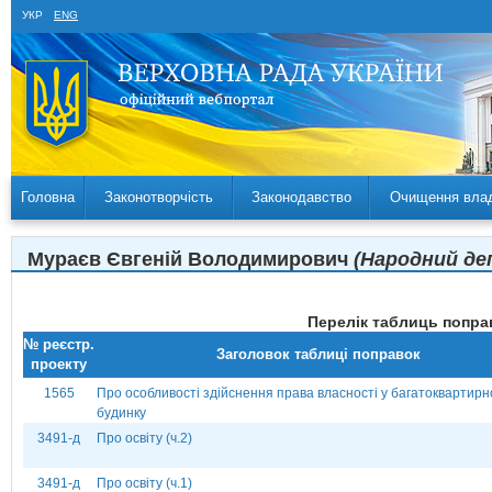
УКР
ENG
Головна
Законотворчість
Законодавство
Очищення вла
Мураєв Євгеній Володимирович
(Народний деп
Перелік таблиць поправ
№ реєстр.
Заголовок таблиці поправок
проекту
1565
Про особливості здійснення права власності у багатоквартир
будинку
3491-д
Про освіту (ч.2)
3491-д
Про освіту (ч.1)