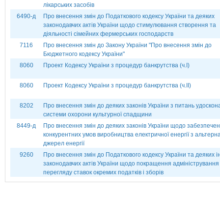
лікарських засобів
6490-д
Про внесення змін до Податкового кодексу України та деяких
законодавчих актів України щодо стимулювання створення та
діяльності сімейних фермерських господарств
7116
Про внесення змін до Закону України "Про внесення змін до
Бюджетного кодексу України"
8060
Проект Кодексу України з процедур банкрутства (ч.І)
8060
Проект Кодексу України з процедур банкрутства (ч.ІІ)
8202
Про внесення змін до деяких законів України з питань удоско
системи охорони культурної спадщини
8449-д
Про внесення змін до деяких законів України щодо забезпече
конкурентних умов виробництва електричної енергії з альтерн
джерел енергії
9260
Про внесення змін до Податкового кодексу України та деяких 
законодавчих актів України щодо покращення адміністрування
перегляду ставок окремих податків і зборів