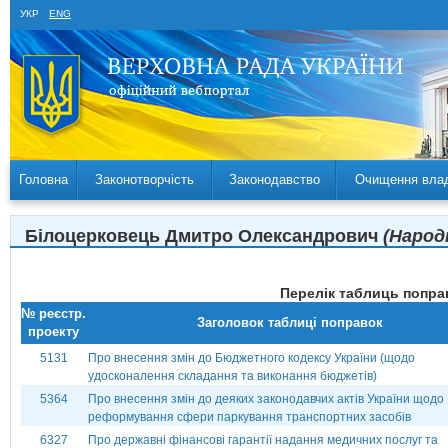
УКР
ENG
Головна
Законотворчість
Законодавство
Очищення вла
Білоцерковець Дмитро Олександрович
(Народ
Перелік таблиць поправ
№ реєстр.
Заголовок таблиці поправок
проекту
5131
Про внесення змін до Бюджетного кодексу України (щодо
удосконалення складання та виконання бюджетів)
5364
Про внесення змін до деяких законодавчих актів України щодо
реформування сфери паркування транспортних засобів
6327
Про державні фінансові гарантії надання медичних послуг та