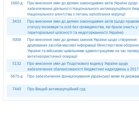
1660-д
Про внесення змін до деяких законодавчих актів України щодо
забезпечення діяльності Національного антикорупційного бюр
Національного агентства з питань запобігання корупції
3433
Про внесення змін до деяких законодавчих актів (щодо правов
статусу іноземців та осіб без громадянства, які брали участь у 
територіальної цілісності та недоторканності України)
5008
Про внесення змін до деяких законів України щодо створення
друкованих засобів масової інформації Міністерством оборони
України та військово-цивільними адміністраціями на час пров
антитерористичної операції
5132
Про внесення змін до Податкового кодексу України щодо
забезпечення збалансованості бюджетних надходжень у 2017
5670-д
Про забезпечення функціонування української мови як держав
7440
Про Вищий антикорупційний суд