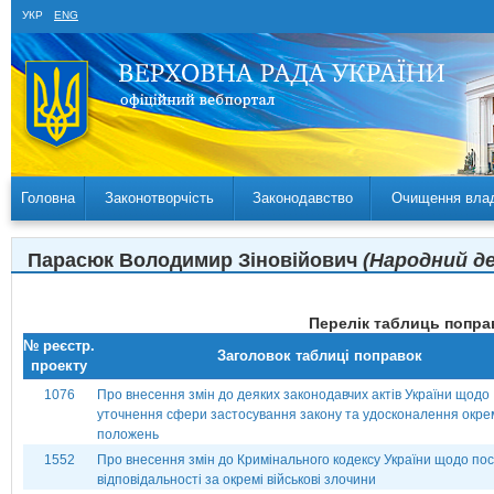
УКР
ENG
Головна
Законотворчість
Законодавство
Очищення вла
Парасюк Володимир Зіновійович
(Народний де
Перелік таблиць поправ
№ реєстр.
Заголовок таблиці поправок
проекту
1076
Про внесення змін до деяких законодавчих актів України щодо
уточнення сфери застосування закону та удосконалення окре
положень
1552
Про внесення змін до Кримінального кодексу України щодо по
відповідальності за окремі військові злочини