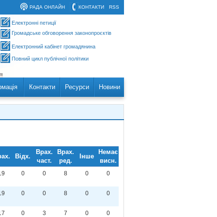
РАДА ОНЛАЙН
КОНТАКТИ
RSS
Електронні петиції
Громадське обговорення законопроєктів
Електронний кабінет громадянина
Повний цикл публічної політики
рмація
Контакти
Ресурси
Новини
Врах.
Врах.
Немає
ах.
Відх.
Інше
част.
ред.
висн.
19
0
0
8
0
0
19
0
0
8
0
0
17
0
3
7
0
0