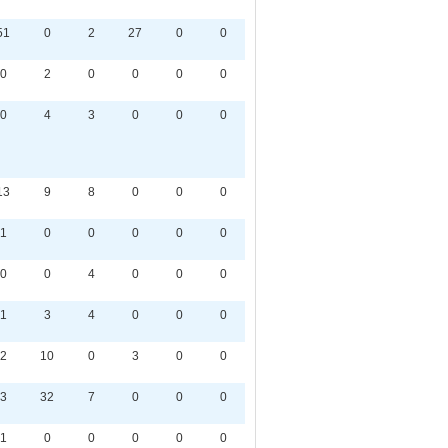
51
0
2
27
0
0
0
2
0
0
0
0
0
4
3
0
0
0
13
9
8
0
0
0
1
0
0
0
0
0
0
0
4
0
0
0
1
3
4
0
0
0
2
10
0
3
0
0
3
32
7
0
0
0
1
0
0
0
0
0