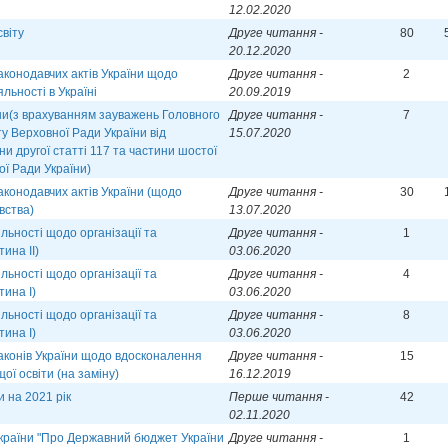
12.02.2020
віту
Друге читання -
80
20.12.2020
аконодавчих актів України щодо
Друге читання -
2
льності в Україні
20.09.2019
їни(з врахуванням зауважень Головного
Друге читання -
7
у Верховної Ради України від
15.07.2020
ни другої статті 117 та частини шостої
ої Ради України)
аконодавчих актів України (щодо
Друге читання -
30
вства)
13.07.2020
ьності щодо організації та
Друге читання -
1
ина ІІ)
03.06.2020
ьності щодо організації та
Друге читання -
4
тина І)
03.06.2020
ьності щодо організації та
Друге читання -
8
тина І)
03.06.2020
аконів України щодо вдосконалення
Друге читання -
15
щої освіти (на заміну)
16.12.2019
 на 2021 рік
Перше читання -
42
02.11.2020
України "Про Державний бюджет України
Друге читання -
1