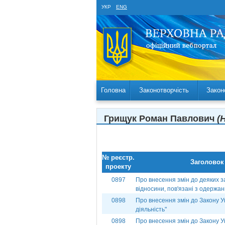
УКР
ENG
Головна
Законотворчість
Закон
Грищук Роман Павлович
(
№ реєстр.
Заголовок
проекту
0897
Про внесення змін до деяких за
відносини, пов'язані з одержа
0898
Про внесення змін до Закону Ук
діяльність"
0898
Про внесення змін до Закону Ук