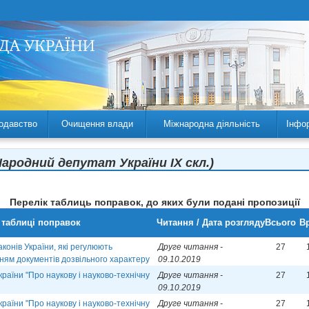
одавство
Очищення влади
Міжнародна діяльність
Інфо
Народний депутат України IX скл.)
Перелік таблиць поправок, до яких були подані пропозиції
 таблиці поправок
Читання / Дата розгляду
Всього
Вр
конів України, які регулюють
Друге читання -
27
нням документів дозвільного характеру
09.10.2019
раїни "Про наукову і науково-технічну
Друге читання -
27
09.10.2019
раїни "Про наукову і науково-технічну
Друге читання -
27