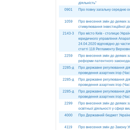
діяльність"
0901
Про повну загальну середню ос
1059
Про внесення змін до деяких з
стимулювання інвестиційної дія
2143-3
Про місто Київ - столицю Укра
юридичного управління Апарат
24.04.2020 відповідно до части
статті 118 Регламенту Верховн
2259
Про внесення змін до деяких з
реформи патентного законода
2285-д
Про державне регулювання діял
проведення азартних ігор (Част
2285-д
Про державне регулювання діял
проведення азартних ігор (Час
2285-д
Про державне регулювання діял
проведення азартних ігор (Час
2299
Про внесення змін до деяких з
освітньої діяльності у сфері ви
4000
Про Державний бюджет України
4119
Про внесення змін до Закону 