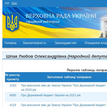
УКР
ENG
Головна
Законотворчість
Законодавство
Очищення вла
Шпак Любов Олександрівна
(Народний депутат
Перелік таблиць поправ
№ реєстр.
Заголовок таблиці поправок
проекту
2283
Про внесення змін до Закону України "Про Державний бюджет 
на 2019 рік
4000
Про Державний бюджет України на 2021 рік
4119
Про внесення змін до Закону України "Про Державний бюджет 