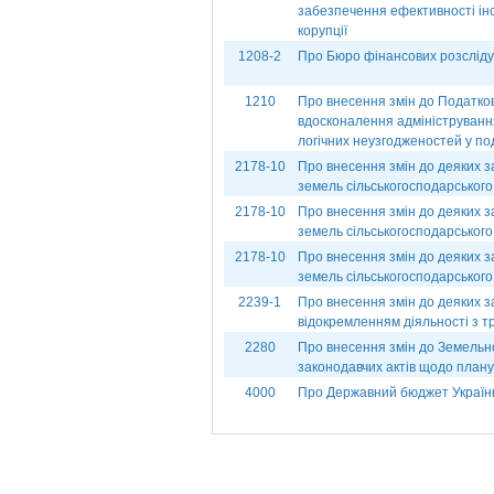
забезпечення ефективності інс
корупції
1208-2
Про Бюро фінансових розслід
1210
Про внесення змін до Податков
вдосконалення адміністрування
логічних неузгодженостей у под
2178-10
Про внесення змін до деяких з
земель сільськогосподарського
2178-10
Про внесення змін до деяких з
земель сільськогосподарського
2178-10
Про внесення змін до деяких з
земель сільськогосподарського
2239-1
Про внесення змін до деяких зак
відокремленням діяльності з 
2280
Про внесення змін до Земельно
законодавчих актів щодо план
4000
Про Державний бюджет України