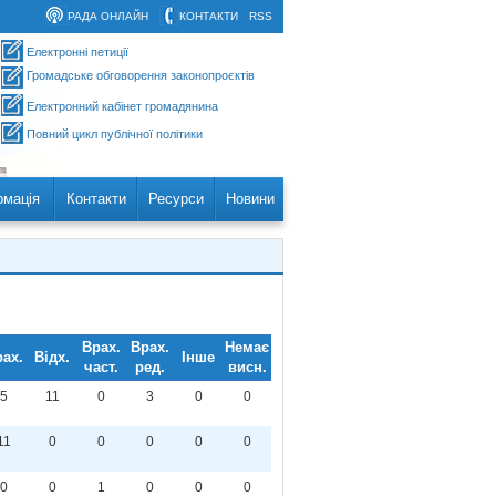
РАДА ОНЛАЙН
КОНТАКТИ
RSS
Електронні петиції
Громадське обговорення законопроєктів
Електронний кабінет громадянина
Повний цикл публічної політики
рмація
Контакти
Ресурси
Новини
Врах.
Врах.
Немає
ах.
Відх.
Інше
част.
ред.
висн.
5
11
0
3
0
0
11
0
0
0
0
0
0
0
1
0
0
0