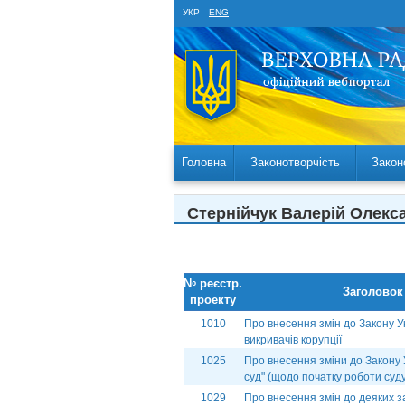
УКР
ENG
Головна
Законотворчість
Закон
Стернійчук Валерій Олек
№ реєстр.
Заголовок
проекту
1010
Про внесення змін до Закону У
викривачів корупції
1025
Про внесення зміни до Закону
суд" (щодо початку роботи суд
1029
Про внесення змін до деяких з