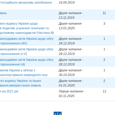
титуційного механізму запобігання
16.09.2019
увань
Друге читання -
11
13.11.2019
ого кодексу України щодо
Друге читання -
3
 податків, усунення технічних та
13.01.2020
атковому законодавстві (Частина ІІІ)
аконодавчих актів України щодо обігу
Друге читання -
1
 призначення (чІV)
28.12.2019
аконодавчих актів України щодо обігу
Друге читання -
1
 призначення (ч.V)
28.12.2019
аконодавчих актів України щодо обігу
Друге читання -
2
 призначення (чІ)
28.12.2019
онів України у зв'язку з
Друге читання -
1
транспортування природного газу
30.10.2019
го кодексу України та інших
Друге читання -
2
ування використання земель
01.01.2020
 на 2021 рік
Перше читання -
12
02.11.2020