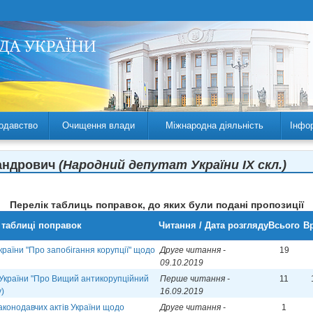
одавство
Очищення влади
Міжнародна діяльність
Інфо
сандрович
(Народний депутат України IX скл.)
Перелік таблиць поправок, до яких були подані пропозиції
 таблиці поправок
Читання / Дата розгляду
Всього
Вр
країни "Про запобігання корупції" щодо
Друге читання -
19
09.10.2019
 України "Про Вищий антикорупційний
Перше читання -
11
у)
16.09.2019
аконодавчих актів України щодо
Друге читання -
1