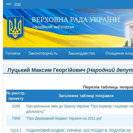
УКР
ENG
Головна
Законотворчість
Законодавство
Очищення вла
Луцький Максим Георгійович
(Народний депута
Перелік таблиць поправ
№ реєстр.
Заголовок таблиці поправок
проекту
3185
Про внесення змін до Закону України "Про наукову і науково-те
діяльність"
7000
"Про Державний бюджет України на 2011 рік"
7101-1
ПОДАТКОВИЙ КОДЕКС УКРАЇНИ. (03) РОЗДІЛ ІІІ. ПОДАТОК НА