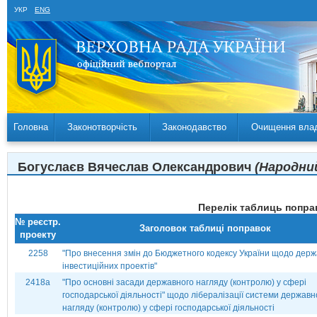
УКР
ENG
Головна
Законотворчість
Законодавство
Очищення вла
Богуслаєв Вячеслав Олександрович
(Народний
Перелік таблиць поправ
№ реєстр.
Заголовок таблиці поправок
проекту
2258
"Про внесення змін до Бюджетного кодексу України щодо дер
інвестиційних проектів"
2418а
"Про основні засади державного нагляду (контролю) у сфері
господарської діяльності" щодо лібералізації системи державн
нагляду (контролю) у сфері господарської діяльності