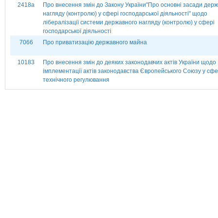
2418а
Про внесення змін до Закону України"Про основні засади дер
нагляду (контролю) у сфері господарської діяльності" щодо
лібералізації системи державного нагляду (контролю) у сфері
господарської діяльності
7066
Про приватизацію державного майна
10183
Про внесення змін до деяких законодавчих актів України щодо
імплементації актів законодавства Європейського Союзу у сфе
технічного регулювання