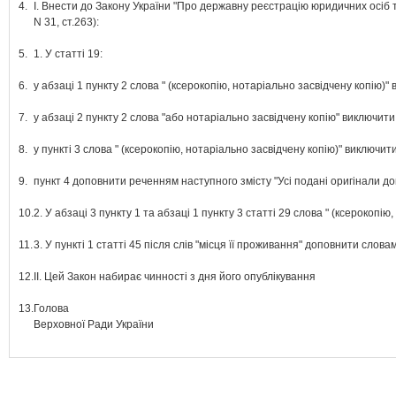
4.
І. Внести до Закону України "Про державну реєстрацію юридичних осіб та
N 31, ст.263):
5.
1. У статті 19:
6.
у абзаці 1 пункту 2 слова " (ксерокопію, нотаріально засвідчену копію)"
7.
у абзаці 2 пункту 2 слова "або нотаріально засвідчену копію" виключити
8.
у пункті 3 слова " (ксерокопію, нотаріально засвідчену копію)" виключити
9.
пункт 4 доповнити реченням наступного змісту "Усі подані оригінали док
10.
2. У абзаці 3 пункту 1 та абзаці 1 пункту 3 статті 29 слова " (ксерокопі
11.
3. У пункті 1 статті 45 після слів "місця її проживання" доповнити слова
12.
ІІ. Цей Закон набирає чинності з дня його опублікування
13.
Голова
Верховної Ради України