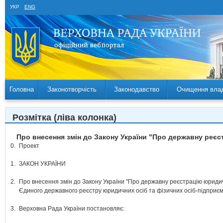
УКР
ENG
Головна
Законотворчість
Законодавство
Очищення вла
Розмітка (ліва колонка)
Про внесення змін до Закону України "Про державну реєс
0.
Проект
1.
ЗАКОН УКРАЇНИ
2.
Про внесення змін до Закону України "Про державну реєстрацію юридич
Єдиного державного реєстру юридичних осіб та фізичних осіб-підприє
3.
Верховна Рада України постановляє: