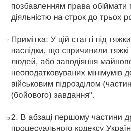
позбавленням права обіймати 
діяльністю на строк до трьох ро
Примітка: У цій статті під тяж
11.
наслідки, що спричинили тяжкі
людей, або заподіяння майнової
неоподатковуваних мінімумів д
військовим підрозділом (части
(бойового) завдання".
2. В абзаці першому частини др
12.
процесуального кодексу Україн