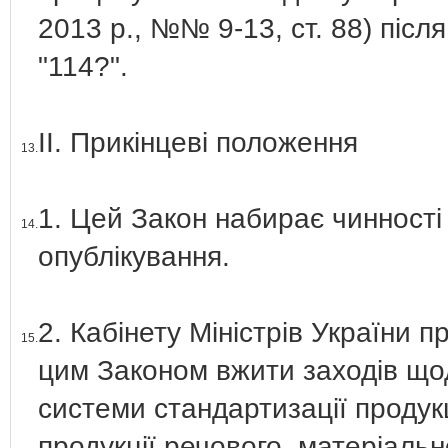
2013 р., №№ 9-13, ст. 88) піс
"114?".
ІІ. Прикінцеві положення
13.
1. Цей Закон набирає чинності 
14.
опублікування.
2. Кабінету Міністрів України 
15.
цим Законом вжити заходів що
системи стандартизації продук
продукції речового, матеріаль