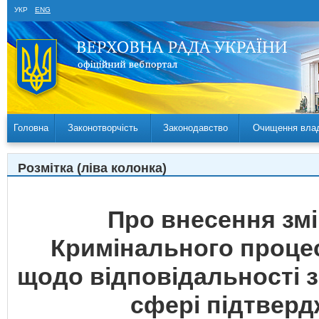
УКР
ENG
Головна
Законотворчість
Законодавство
Очищення вла
Розмітка (ліва колонка)
Про внесення змі
Кримінального процес
щодо відповідальності 
сфері підтверд