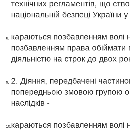
технічних регламентів, що ство
національній безпеці України у 
караються позбавленням волі на
8.
позбавленням права обіймати 
діяльністю на строк до двох рок
2. Діяння, передбачені частино
9.
попередньою змовою групою ос
наслідків -
караються позбавленням волі на
10.