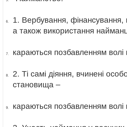
5.
1. Вербування, фінансування,
6.
а також використання найманц
караються позбавленням волі н
7.
2. Ті самі діяння, вчинені ос
8.
становища –
караються позбавленням волі н
9.