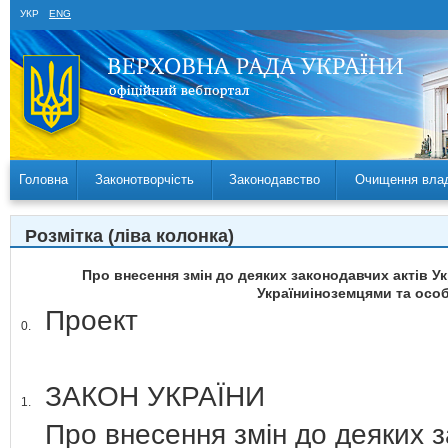
УКР
ENG
Головна
Законотворчість
Законодавство
Очищення вла
Розмітка (ліва колонка)
Про внесення змін до деяких законодавчих актів 
Україниіноземцями та особ
Проект
0.
ЗАКОН УКРАЇНИ
1.
Про внесення змін до деяких 