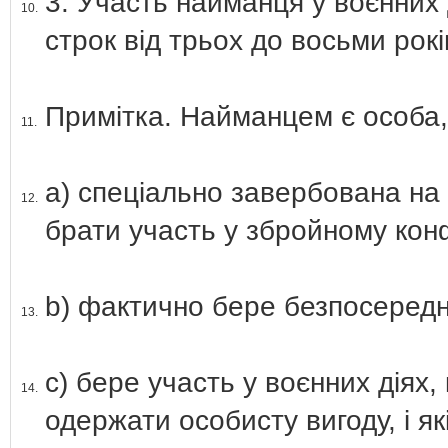
3. Участь найманця у воєнних 
10.
строк від трьох до восьми рокі
Примітка. Найманцем є особа,
11.
а) спеціально завербована на 
12.
брати участь у збройному конф
b) фактично бере безпосередн
13.
с) бере участь у воєнних діях
14.
одержати особисту вигоду, і я