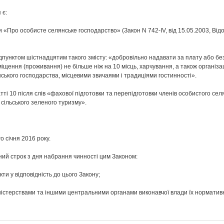
 є:
и «Про особисте селянське господарство» (Закон N 742-ІV, від 15.05.2003, Від
дпунктом шістнадцятим такого змісту: «добровільно надавати за плату або без
іщення (проживання) не більше ніж на 10 місць, харчування, а також організаці
ького господарства, місцевими звичаями і традиціями гостинності».
атті 10 після слів «фахової підготовки та перепідготовки членів особистого с
 сільського зеленого туризму».
о січня 2016 року.
ячний строк з дня набрання чинності цим Законом:
ти у відповідність до цього Закону;
іністерствами та іншими центральними органами виконавчої влади їх норматив