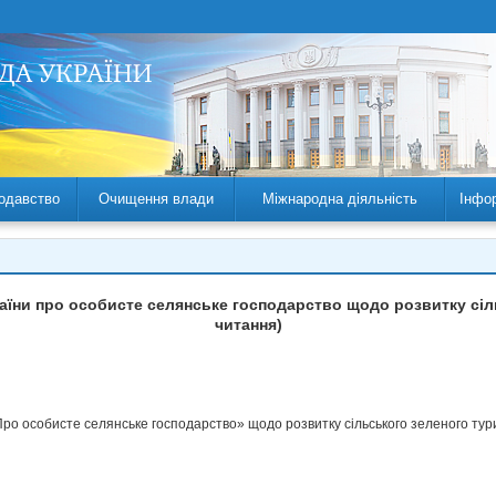
одавство
Очищення влади
Міжнародна діяльність
Інфо
раїни про особисте селянське господарство щодо розвитку сіл
читання)
Про особисте селянське господарство» щодо розвитку сільського зеленого тур