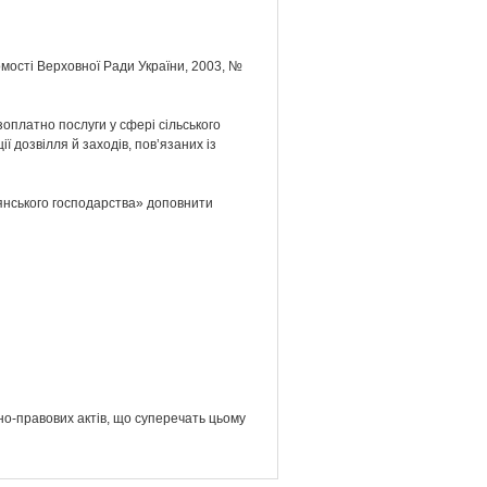
омості Верховної Ради України, 2003, №
оплатно послуги у сфері сільського
ї дозвілля й заходів, пов’язаних із
елянського господарства» доповнити
но-правових актів, що суперечать цьому