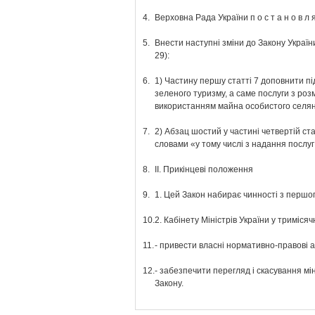
4.
Верховна Рада України п о с т а н о в л я
5.
Внести наступні зміни до Закону Україн
29):
6.
1) Частину першу статті 7 доповнити пі
зеленого туризму, а саме послуги з розм
використанням майна особистого селянс
7.
2) Абзац шостий у частині четвертій ст
словами «у тому числі з надання послуг
8.
ІІ. Прикінцеві положення
9.
1. Цей Закон набирає чинності з першог
10.
2. Кабінету Міністрів України у триміс
11.
- привести власні нормативно-правові ак
12.
- забезпечити перегляд і скасування м
Закону.