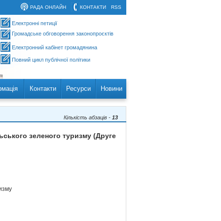
РАДА ОНЛАЙН
КОНТАКТИ
RSS
Електронні петиції
Громадське обговорення законопроєктів
Електронний кабінет громадянина
Повний цикл публічної політики
рмація
Контакти
Ресурси
Новини
Кількість абзаців -
13
ьського зеленого туризму (Друге
изму