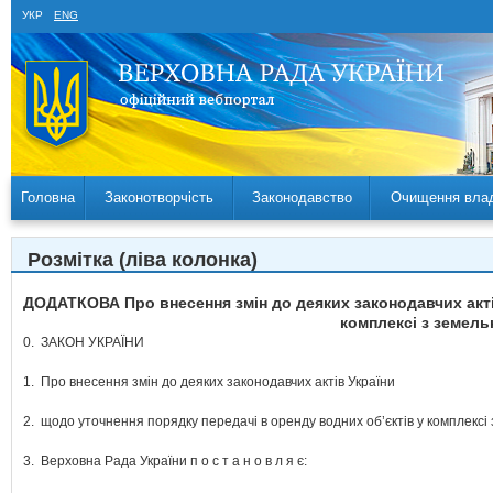
УКР
ENG
Головна
Законотворчість
Законодавство
Очищення вла
Розмітка (ліва колонка)
ДОДАТКОВА Про внесення змін до деяких законодавчих акті
комплексі з земель
0.
ЗАКОН УКРАЇНИ
1.
Про внесення змін до деяких законодавчих актів України
2.
щодо уточнення порядку передачі в оренду водних об’єктів у комплексі
3.
Верховна Рада України п о с т а н о в л я є: