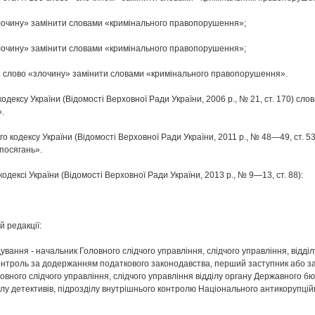
 «злочину» замінити словами «кримінального правопорушення»;
 «злочину» замінити словами «кримінального правопорушення»;
 423 слово «злочину» замінити словами «кримінального правопорушення».
 кодексу України (Відомості Верховної Ради України, 2006 р., № 21, ст. 170) с
.
ного кодексу України (Відомості Верховної Ради України, 2011 р., № 48—49, ст.
посягань».
дексі України (Відомості Верховної Ради України, 2013 р., № 9—13, ст. 88):
й редакції:
ування - начальник Головного слідчого управління, слідчого управління, відділу
 контроль за додержанням податкового законодавства, перший заступник або 
ловного слідчого управління, слідчого управління відділу органу Державного б
дділу детективів, підрозділу внутрішнього контролю Національного антикорупцій