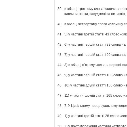
39.
в абзаці третьому слова «злочини неве
злочини; жінки, засуджені за нетяжкі»;
40.
в абзаці четвертому слова «злочину с
41.
5) у частині третій статті 43 слово 
42.
6) у частині першій статті 89 слова «
43.
7) у частині першій статті 99 слова «
44.
8) в абзаці п’ятому частини першої с
45.
9) у частині першій статті 103 слово
46.
10) у частині другій статті 136 слов
47.
11) у частині другій статті 165 слов
48.
7. У Цивільному процесуальному кодекс
49.
1) у частині третій статті 28 слово 
50.
2) у другому реченні частини четверт