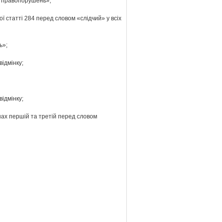
их правопорушень»;
ї статті 284 перед словом «слідчий» у всіх
ь»;
відмінку;
відмінку;
нах першій та третій перед словом