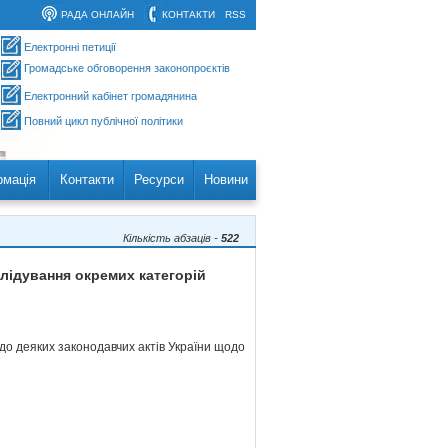
РАДА ОНЛАЙН
КОНТАКТИ
RSS
Електронні петиції
Громадське обговорення законопроєктів
Електронний кабінет громадянина
Повний цикл публічної політики
рмація
Контакти
Ресурси
Новини
Кількість абзаців -
522
лідування окремих категорій
 до деяких законодавчих актів України щодо