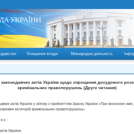
одавство
Очищення влади
Міжнародна діяльність
Інфо
х законодавчих актів України щодо спрощення досудового розс
кримінальних правопорушень (Друге читання)
вчих актів України у зв'язку з прийняттям Закону України «Про внесення змін
окремих категорій кримінальних правопорушень»
я є :
ктів України: