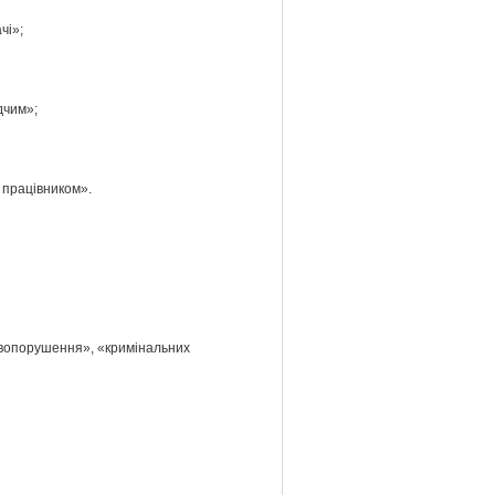
чі»;
дчим»;
, працівником».
равопорушення», «кримінальних