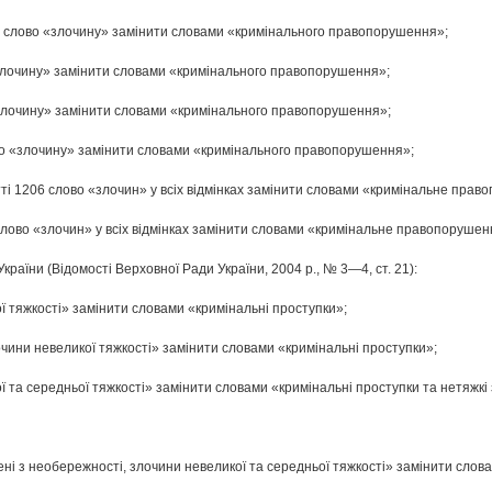
991 слово «злочину» замінити словами «кримінального правопорушення»;
о «злочину» замінити словами «кримінального правопорушення»;
о «злочину» замінити словами «кримінального правопорушення»;
лово «злочину» замінити словами «кримінального правопорушення»;
татті 1206 слово «злочин» у всіх відмінках замінити словами «кримінальне прав
7 слово «злочин» у всіх відмінках замінити словами «кримінальне правопорушенн
країни (Відомості Верховної Ради України, 2004 р., № 3—4, ст. 21):
ої тяжкості» замінити словами «кримінальні проступки»;
злочини невеликої тяжкості» замінити словами «кримінальні проступки»;
ої та середньої тяжкості» замінити словами «кримінальні проступки та нетяжкі
ені з необережності, злочини невеликої та середньої тяжкості» замінити слов