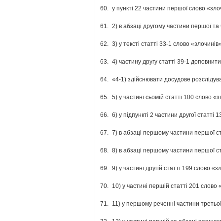
60.
у пункті 22 частини першої слово «зл
61.
2) в абзаці другому частини першої т
62.
3) у тексті статті 33-1 слово «злочин
63.
4) частину другу статті 39-1 доповнити
64.
«4-1) здійснювати досудове розслідув
65.
5) у частині сьомій статті 100 слово
66.
6) у підпункті 2 частини другої статт
67.
7) в абзаці першому частини першої 
68.
8) в абзаці першому частини першої с
69.
9) у частині другій статті 199 слово 
70.
10) у частині першій статті 201 слов
71.
11) у першому реченні частини третьо