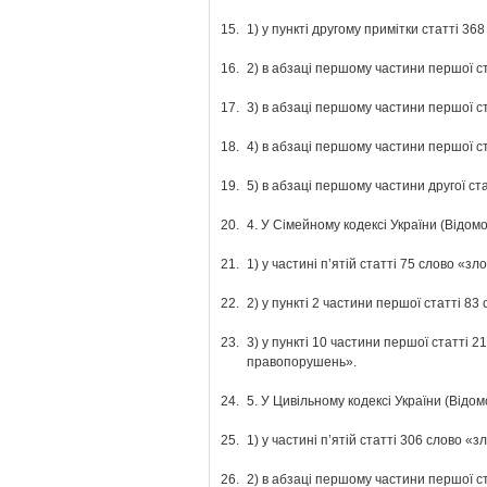
15.
1) у пункті другому примітки статті 368
16.
2) в абзаці першому частини першої ст
17.
3) в абзаці першому частини першої с
18.
4) в абзаці першому частини першої ст
19.
5) в абзаці першому частини другої ст
20.
4. У Сімейному кодексі України (Відомо
21.
1) у частині п’ятій статті 75 слово 
22.
2) у пункті 2 частини першої статті 
23.
3) у пункті 10 частини першої статті
правопорушень».
24.
5. У Цивільному кодексі України (Відом
25.
1) у частині п’ятій статті 306 слово
26.
2) в абзаці першому частини першої 