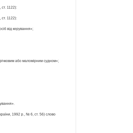
ст. 1122):
ст. 1122):
осіб від керування»;
є річковим або маломірним судном»;
рування».
аїни, 1992 р., № 6, ст. 56) слово