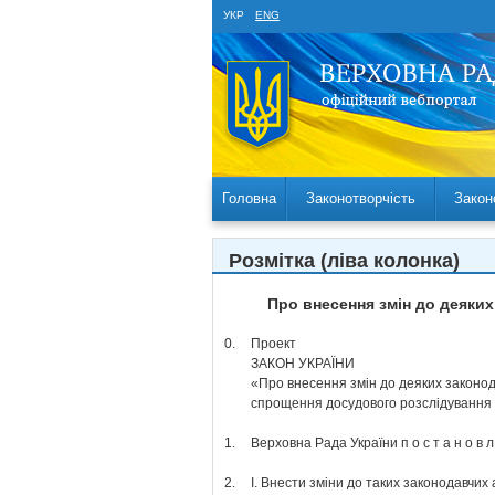
УКР
ENG
Головна
Законотворчість
Закон
Розмітка (ліва колонка)
Про внесення змін до деяки
0.
Проект
ЗАКОН УКРАЇНИ
«Про внесення змін до деяких законода
спрощення досудового розслідування 
1.
Верховна Рада України п о с т а н о в л 
2.
І. Внести зміни до таких законодавчих а