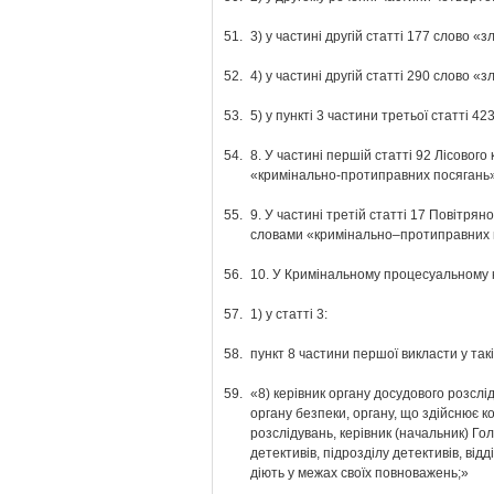
51.
3) у частині другій статті 177 слово
52.
4) у частині другій статті 290 слово
53.
5) у пункті 3 частини третьої статті
54.
8. У частині першій статті 92 Лісового
«кримінально-протиправних посягань»
55.
9. У частині третій статті 17 Повітря
словами «кримінально–протиправних 
56.
10. У Кримінальному процесуальному ко
57.
1) у статті 3:
58.
пункт 8 частини першої викласти у такі
59.
«8) керівник органу досудового розслід
органу безпеки, органу, що здійснює
розслідувань, керівник (начальник) Го
детективів, підрозділу детективів, ві
діють у межах своїх повноважень;»