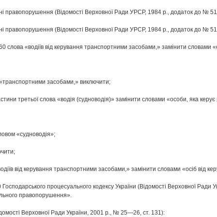
вні правопорушення (Відомості Верховної Ради УРСР, 1984 р., додаток до № 51, 
вні правопорушення (Відомості Верховної Ради УРСР, 1984 р., додаток до № 51, 
 260 слова «водіїв від керування транспортними засобами,» замінити словами «
ва «транспортними засобами,» виключити;
астини третьої слова «водія (судноводія)» замінити словами «особи, яка керу
словом «судноводія»;
чити;
«водіїв від керування транспортними засобами,» замінити словами «осіб від ке
20 Господарського процесуального кодексу України (Відомості Верховної Ради Укр
ального правопорушення».
домості Верховної Ради України, 2001 р., № 25—26, ст. 131):