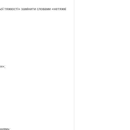
ьої тяжкості» замінити словами «нетяжкі
ин»;
нням»;