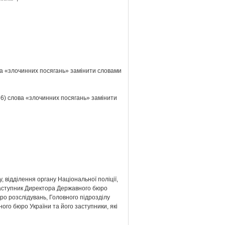
лова «злочинних посягань» замінити словами
 536) слова «злочинних посягань» замінити
, відділення органу Національної поліції,
заступник Директора Державного бюро
юро розслідувань, Головного підрозділу
ного бюро України та його заступники, які