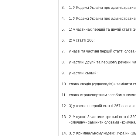
3.
1. У Кодексі України про адміністрати
4.
1. У Кодексі України про адміністрати
5.
1) у частинах першій та другій статті
6.
2) у статті 266:
7.
у назві та частині першій статті сло
8.
у частині другій та першому реченні ч
9.
у частині сьомій:
10.
слова «водія (судноводія)» замінити 
11.
слова «транспортним засобом,» виклю
12.
3) у частині першій статті 267 слова 
13.
2. У пункті 3 частини третьої статті 3
«злочину» замінити словами «кримін
14.
3. У Кримінальному кодексі України (Ві