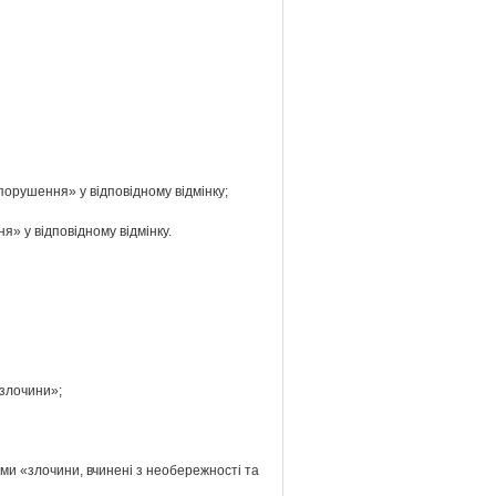
опорушення» у відповідному відмінку;
я» у відповідному відмінку.
 злочини»;
ами «злочини, вчинені з необережності та