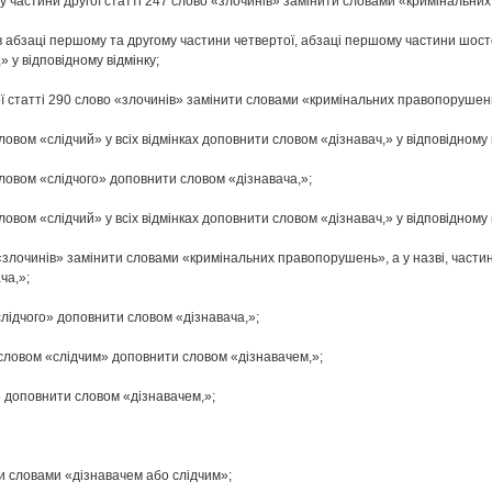
му частини другої статті 247 слово «злочинів» замінити словами «кримінальн
, в абзаці першому та другому частини четвертої, абзаці першому частини шосто
 у відповідному відмінку;
ої статті 290 слово «злочинів» замінити словами «кримінальних правопорушен
 словом «слідчий» у всіх відмінках доповнити словом «дізнавач,» у відповідному 
 словом «слідчого» доповнити словом «дізнавача,»;
 словом «слідчий» у всіх відмінках доповнити словом «дізнавач,» у відповідному 
 «злочинів» замінити словами «кримінальних правопорушень», а у назві, части
ча,»;
«слідчого» доповнити словом «дізнавача,»;
д словом «слідчим» доповнити словом «дізнавачем,»;
» доповнити словом «дізнавачем,»;
ти словами «дізнавачем або слідчим»;