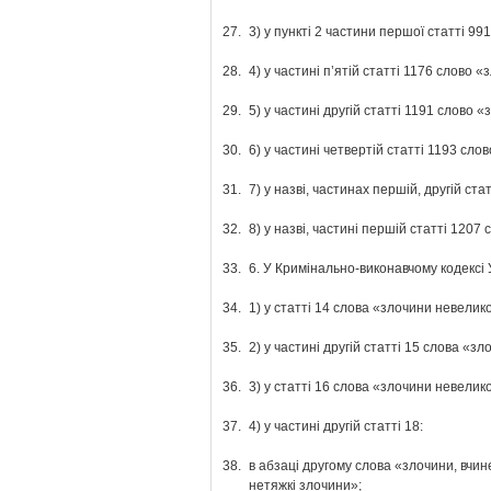
27.
3) у пункті 2 частини першої статті 
28.
4) у частині п’ятій статті 1176 слов
29.
5) у частині другій статті 1191 слов
30.
6) у частині четвертій статті 1193 с
31.
7) у назві, частинах першій, другій с
32.
8) у назві, частині першій статті 120
33.
6. У Кримінально-виконавчому кодексі У
34.
1) у статті 14 слова «злочини невелик
35.
2) у частині другій статті 15 слова «
36.
3) у статті 16 слова «злочини невелик
37.
4) у частині другій статті 18:
38.
в абзаці другому слова «злочини, вчин
нетяжкі злочини»;