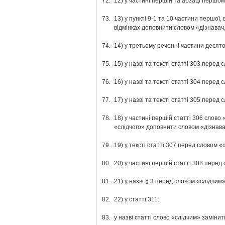
72.
12) у частині першій та абзаці першо
73.
13) у пункті 9-1 та 10 частини першої
відмінках доповнити словом «дізнавач,»
74.
14) у третьому реченні частини десят
75.
15) у назві та тексті статті 303 перед
76.
16) у назві та тексті статті 304 перед
77.
17) у назві та тексті статті 305 перед
78.
18) у частині першій статті 306 слово
«слідчого» доповнити словом «дізнава
79.
19) у тексті статті 307 перед словом 
80.
20) у частині першій статті 308 пере
81.
21) у назві § 3 перед словом «слідчим
82.
22) у статті 311:
83.
у назві статті слово «слідчим» заміни