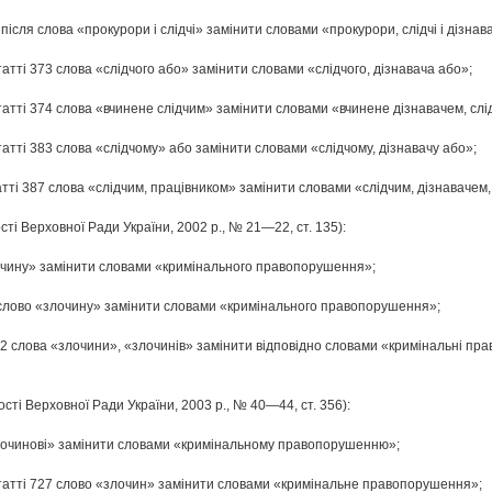
 після слова «прокурори і слідчі» замінити словами «прокурори, слідчі і дізнава
атті 373 слова «слідчого або» замінити словами «слідчого, дізнавача або»;
татті 374 слова «вчинене слідчим» замінити словами «вчинене дізнавачем, слі
атті 383 слова «слідчому» або замінити словами «слідчому, дізнавачу або»;
атті 387 слова «слідчим, працівником» замінити словами «слідчим, дізнавачем
сті Верховної Ради України, 2002 р., № 21—22, ст. 135):
«злочину» замінити словами «кримінального правопорушення»;
83 слово «злочину» замінити словами «кримінального правопорушення»;
 212 слова «злочини», «злочинів» замінити відповідно словами «кримінальні п
ості Верховної Ради України, 2003 р., № 40—44, ст. 356):
 «злочинові» замінити словами «кримінальному правопорушенню»;
статті 727 слово «злочин» замінити словами «кримінальне правопорушення»;