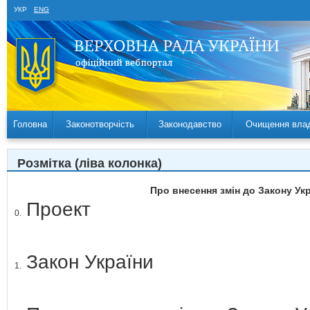
УКР
ENG
Головна
Законотворчість
Законодавство
Очищення вла
Розмітка (ліва колонка)
Про внесення змін до Закону Ук
Проект
0.
Закон України
1.