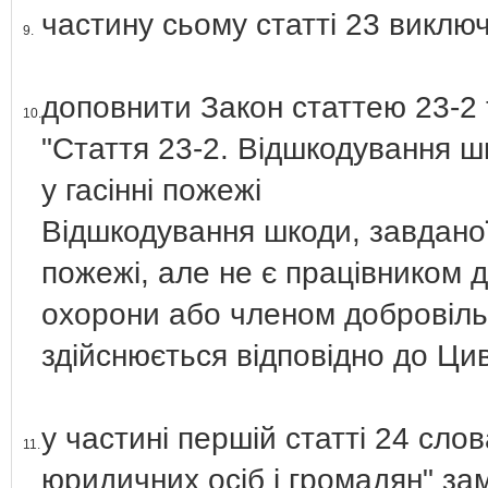
частину сьому статті 23 виклю
9.
доповнити Закон статтею 23-2 т
10.
"Стаття 23-2. Відшкодування ш
у гасінні пожежі
Відшкодування шкоди, завданої 
пожежі, але не є працівником 
охорони або членом добровіль
здійснюється відповідно до Цив
у частині першій статті 24 сло
11.
юридичних осіб і громадян" за