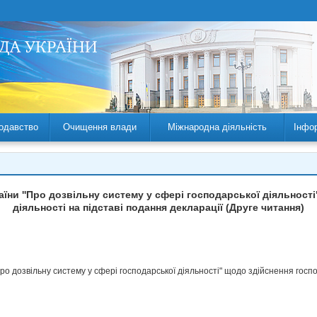
одавство
Очищення влади
Міжнародна діяльність
Інфо
аїни ''Про дозвільну систему у сфері господарської діяльност
діяльності на підставі подання декларації (Друге читання)
ро дозвільну систему у сфері господарської діяльності" щодо здійснення госпо