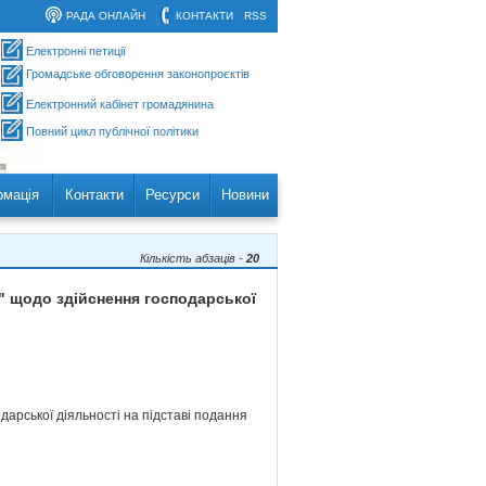
РАДА ОНЛАЙН
КОНТАКТИ
RSS
Електронні петиції
Громадське обговорення законопроєктів
Електронний кабінет громадянина
Повний цикл публічної політики
рмація
Контакти
Ресурси
Новини
Кількість абзаців -
20
і" щодо здійснення господарської
дарської діяльності на підставі подання