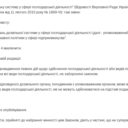
ну систему у сфері господарської діяльності" (Відомості Верховної Ради України,
ни від 11 лютого 2010 року № 1869-VІ): такі зміни:
місту:
нь дозвільної системи у сфері господарської діяльності (далі - уповноважений
авної політики у сфері підприємництва".
 4 виключити.
акій редакції:
провадження певних дій щодо здійснення господарської діяльності або видів го
 всі види господарської діяльності, не заборонені законом.
 відповідного дозвільного органу, погодженим з уповноваженим органом, може 
 видів господарської діяльності, які не можуть здійснюватися на підставі пода
го опублікування.
кти, прийняті до набрання чинності цим Законом, діють у частині, що не супер