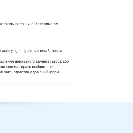
атеріально-технічної бази вимогам
тів у відповідність із цим Законом.
ідомлення державного адміністратора або
дарювання має право повідомляти
ам законодавства у довільній формі.