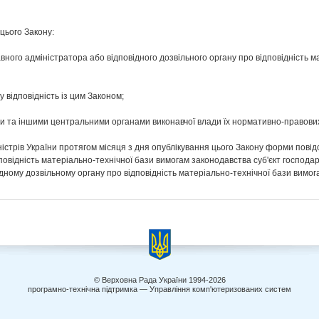
 цього Закону:
ого адміністратора або відповідного дозвільного органу про відповідність м
 відповідність із цим Законом;
 та іншими центральними органами виконавчої влади їх нормативно-правових ак
ністрів України протягом місяця з дня опублікування цього Закону форми пов
дповідність матеріально-технічної бази вимогам законодавства суб'єкт госпо
ному дозвільному органу про відповідність матеріально-технічної бази вимог
© Верховна Рада України 1994-2026
програмно-технічна підтримка — Управління комп'ютеризованих систем