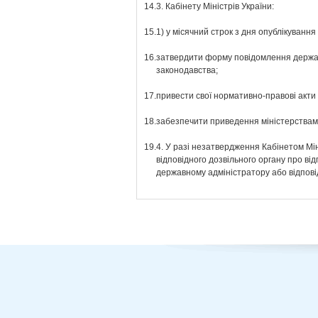
14.
3. Кабінету Міністрів України:
15.
1) у місячний строк з дня опублікування
16.
затвердити форму повідомлення державн
законодавства;
17.
привести свої нормативно-правові акти у
18.
забезпечити приведення міністерствами
19.
4. У разі незатвердження Кабінетом Мі
відповідного дозвільного органу про ві
державному адміністратору або відповід