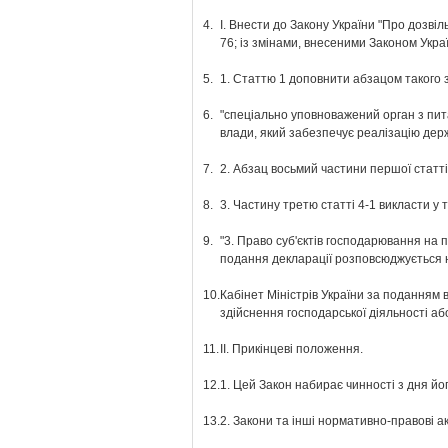
4.
І. Внести до Закону України "Про дозвіль
76; із змінами, внесеними Законом Украї
5.
1. Статтю 1 доповнити абзацом такого з
6.
"спеціально уповноважений орган з пита
влади, який забезпечує реалізацію держ
7.
2. Абзац восьмий частини першої статті
8.
3. Частину третю статті 4-1 викласти у т
9.
"3. Право суб'єктів господарювання на 
подання декларації розповсюджується на
10.
Кабінет Міністрів України за поданням
здійснення господарської діяльності або
11.
ІІ. Прикінцеві положення.
12.
1. Цей Закон набирає чинності з дня йо
13.
2. Закони та інші нормативно-правові а