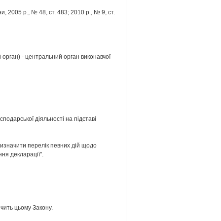
 2005 р., № 48, ст. 483; 2010 р., № 9, ст.
 орган) - центральний орган виконавчої
сподарської діяльності на підставі
визначити перелік певних дій щодо
ння декларації".
ечить цьому Закону.