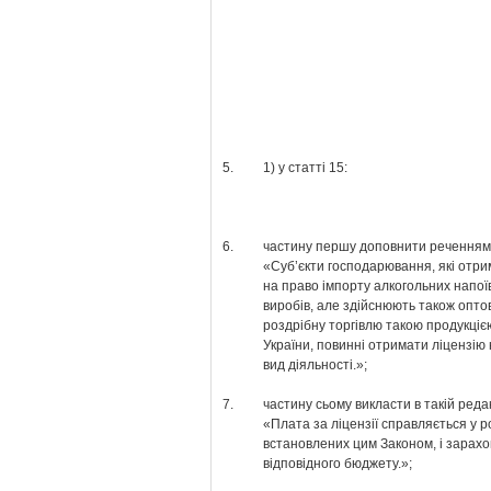
5.
1) у статті 15:
6.
частину першу доповнити реченням 
«Суб’єкти господарювання, які отри
на право імпорту алкогольних напої
виробів, але здійснюють також опто
роздрібну торгівлю такою продукціє
України, повинні отримати ліцензію 
вид діяльності.»;
7.
частину сьому викласти в такій редак
«Плата за ліцензії справляється у р
встановлених цим Законом, і зарахо
відповідного бюджету.»;