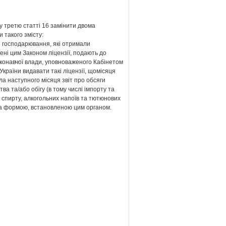
у третю статті 16 замінити двома
 такого змісту:
и господарювання, які отримали
ні цим Законом ліцензії, подають до
конавчої влади, уповноваженого Кабінетом
 України видавати такі ліцензії, щомісяця
ла наступного місяця звіт про обсяги
ва та/або обігу (в тому числі імпорту та
 спирту, алкогольних напоїв та тютюнових
за формою, встановленою цим органом.