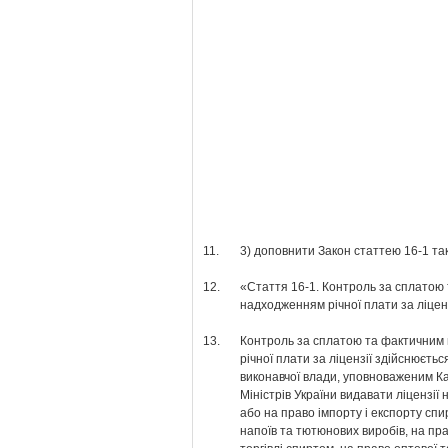
11.
3) доповнити Закон статтею 16-1 так
12.
«Стаття 16-1. Контроль за сплатою
надходженням річної плати за ліцен
13.
Контроль за сплатою та фактичним
річної плати за ліцензії здійснюєть
виконавчої влади, уповноваженим К
Міністрів України видавати ліцензії
або на право імпорту і експорту спи
напоїв та тютюнових виробів, на пр