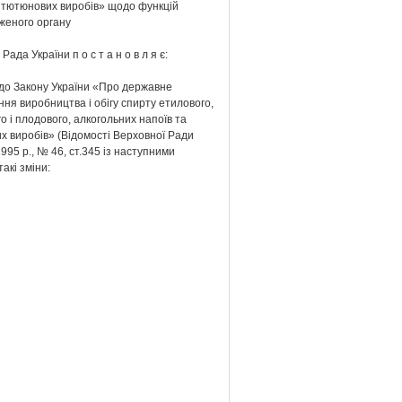
а тютюнових виробів» щодо функцій
женого органу
ада України п о с т а н о в л я є:
 до Закону України «Про державне
ня виробництва і обігу спирту етилового,
о і плодового, алкогольних напоїв та
х виробів» (Відомості Верховної Ради
1995 р., № 46, ст.345 із наступними
такі зміни: