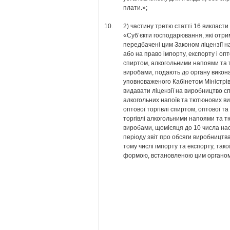
плати.»;
10.
2) частину третю статті 16 викласти в
«Суб’єкти господарювання, які отр
передбачені цим Законом ліцензії 
або на право імпорту, експорту і опт
спиртом, алкогольними напоями та
виробами, подають до органу викона
уповноваженого Кабінетом Міністрів
видавати ліцензії на виробництво сп
алкогольних напоїв та тютюнових ви
оптової торгівлі спиртом, оптової та
торгівлі алкогольними напоями та 
виробами, щомісяця до 10 числа на
періоду звіт про обсяги виробництва 
тому числі імпорту та експорту, такої
формою, встановленою цим органом