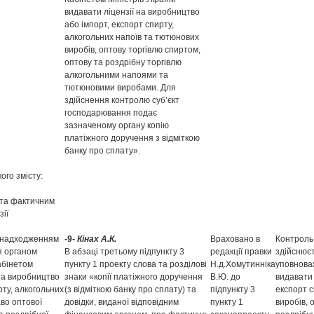
видавати ліцензії на виробництво
або імпорт, експорт спирту,
алкогольних напоїв та тютюнових
виробів, оптову торгівлю спиртом,
оптову та роздрібну торгівлю
алкогольними напоями та
тютюновими виробами. Для
здійснення контролю суб’єкт
господарювання подає
зазначеному органу копію
платіжного доручення з відміткою
банку про сплату».
ого змісту:
 та фактичним
зії
 надходженням
-9-
Кінах А.К.
Враховано в
Контроль 
ся органом
В абзаці третьому підпункту 3
редакції правки
здійснюєт
абінетом
пункту 1 проекту слова та розділові
Н.д.Хомутинніка
уповнова
 на виробництво
знаки «копії платіжного доручення
В.Ю. до
видавати 
рту, алкогольних
(з відміткою банку про сплату) та
підпункту 3
експорт с
аво оптової
довідки, виданої відповідним
пункту 1
виробів, 