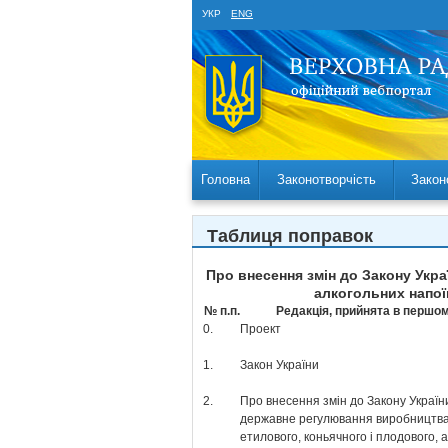
УКР
ENG
Головна
Законотворчість
Закон
Таблиця поправок
Про внесення змін до Закону Укр
алкогольних напої
№ п.п.
Редакція, прийнята в першом
0.
Проект
1.
Закон України
2.
Про внесення змін до Закону Украї
державне регулювання виробництва 
етилового, коньячного і плодового, 