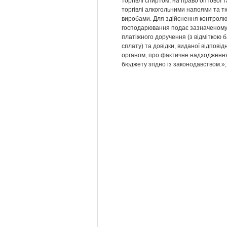
торгівлі спиртом, на право оптової т
торгівлі алкогольними напоями та 
виробами. Для здійснення контролю
господарювання подає зазначеному 
платіжного доручення (з відміткою 
сплату) та довідки, виданої відпові
органом, про фактичне надходження
бюджету згідно із законодавством.»;