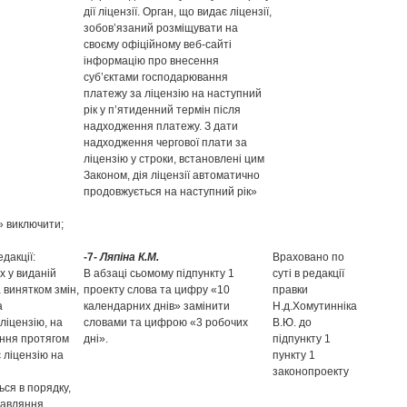
дії ліцензії. Орган, що видає ліцензії,
зобов’язаний розміщувати на
своєму офіційному веб-сайті
інформацію про внесення
суб’єктами господарювання
платежу за ліцензію на наступний
рік у п’ятиденний термін після
надходження платежу. З дати
надходження чергової плати за
ліцензію у строки, встановлені цим
Законом, дія ліцензії автоматично
продовжується на наступний рік»
» виключити;
дакції:
-7-
Ляпіна К.М.
Враховано по
х у виданій
В абзаці сьомому підпункту 1
суті в редакції
а винятком змін,
проекту слова та цифру «10
правки
а
календарних днів» замінити
Н.д.Хомутинніка
ліцензію, на
словами та цифрою «3 робочих
В.Ю. до
ання протягом
дні».
підпункту 1
 ліцензію на
пункту 1
законопроекту
ся в порядку,
правляння