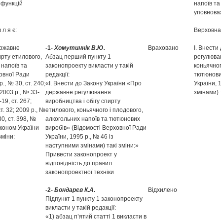
 функцій
напоїв т
уповнова
 л я є:
Верховна Р
ержавне
-1-
Хомутиннік В.Ю.
Враховано
І. Внести
ирту етилового,
Абзац перший пункту 1
регулюван
 напоїв та
законопроекту викласти у такій
коньячног
овної Ради
редакції:
тютюнови
р., № 30, ст. 240;
«І. Внести до Закону України «Про
України, 
 2003 р., № 33-
державне регулювання
змінами) 
-19, ст. 267;
виробництва і обігу спирту
ст. 32; 2009 р., №
етилового, коньячного і плодового,
30, ст. 398, №
алкогольних напоїв та тютюнових
аконом України
виробів» (Відомості Верховної Ради
зміни:
України, 1995 р., № 46 із
наступними змінами) такі зміни:»
Привести законопроект у
відповідність до правил
законопроектної техніки
-2-
Бондарєв К.А.
Відхилено
Підпункт 1 пункту 1 законопроекту
викласти у такій редакції:
«1) абзац п’ятий статті 1 викласти в