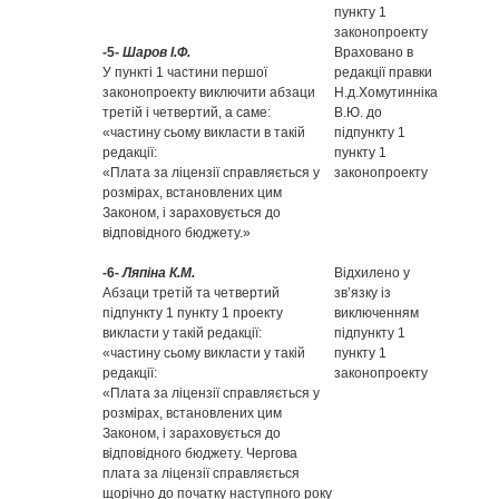
пункту 1
законопроекту
-5-
Шаров І.Ф.
Враховано в
У пункті 1 частини першої
редакції правки
законопроекту виключити абзаци
Н.д.Хомутинніка
третій і четвертий, а саме:
В.Ю. до
«частину сьому викласти в такій
підпункту 1
редакції:
пункту 1
«Плата за ліцензії справляється у
законопроекту
розмірах, встановлених цим
Законом, і зараховується до
відповідного бюджету.»
-6-
Ляпіна К.М.
Відхилено у
Абзаци третій та четвертий
зв’язку із
підпункту 1 пункту 1 проекту
виключенням
викласти у такій редакції:
підпункту 1
«частину сьому викласти у такій
пункту 1
редакції:
законопроекту
«Плата за ліцензії справляється у
розмірах, встановлених цим
Законом, і зараховується до
відповідного бюджету. Чергова
плата за ліцензії справляється
щорічно до початку наступного року