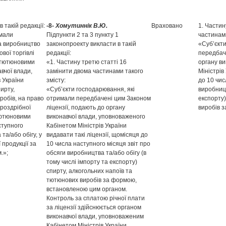
 такій редакції:
-8-
Хомутиннік В.Ю.
Враховано
1. Частин
имали
Підпункти 2 та 3 пункту 1
частинами
на виробництво
законопроекту викласти в такій
«Суб’єкт
ової торгівлі
редакції:
передбаче
 тютюновими
«1. Частину третю статті 16
органу ви
вчої влади,
замінити двома частинами такого
Міністрів
 України
змісту:
до 10 чис
ирту,
«Суб’єкти господарювання, які
виробницт
робів, на право
отримали передбачені цим Законом
експорту)
 роздрібної
ліцензії, подають до органу
виробів 
тютюновими
виконавчої влади, уповноваженого
ступного
Кабінетом Міністрів України
та/або обігу, у
видавати такі ліцензії, щомісяця до
 продукції за
10 числа наступного місяця звіт про
.»;
обсяги виробництва та/або обігу (в
тому числі імпорту та експорту)
спирту, алкогольних напоїв та
тютюнових виробів за формою,
встановленою цим органом.
Контроль за сплатою річної плати
за ліцензії здійснюється органом
виконавчої влади, уповноваженим
Кабінетом Міністрів України