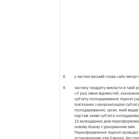
8.
у частині восьмій слова «або імпорт
9.
частину тридцяту викласти в такій ре
«У разі зміни відомостей, зазначени
суб’єкту господарювання ліцензії (з
пов’язаних з реорганізацією суб’єкт
господарювання), орган, який видав 
підставі заяви суб’єкта господарюв
10 календарних днів переоформлює
новому бланку з урахуванням змін.
Переоформлення ліцензії проводить
установленому для її видачі, без с