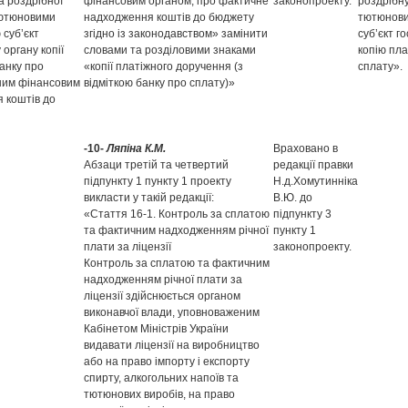
а роздрібної
фінансовим органом, про фактичне
законопроекту.
роздрібн
тютюновими
надходження коштів до бюджету
тютюнови
 суб’єкт
згідно із законодавством» замінити
суб’єкт 
органу копії
словами та розділовими знаками
копію пла
банку про
«копії платіжного доручення (з
сплату».
дним фінансовим
відміткою банку про сплату)»
 коштів до
-10-
Ляпіна К.М.
Враховано в
Абзаци третій та четвертий
редакції правки
підпункту 1 пункту 1 проекту
Н.д.Хомутинніка
викласти у такій редакції:
В.Ю. до
«Стаття 16-1. Контроль за сплатою
підпункту 3
та фактичним надходженням річної
пункту 1
плати за ліцензії
законопроекту.
Контроль за сплатою та фактичним
надходженням річної плати за
ліцензії здійснюється органом
виконавчої влади, уповноваженим
Кабінетом Міністрів України
видавати ліцензії на виробництво
або на право імпорту і експорту
спирту, алкогольних напоїв та
тютюнових виробів, на право