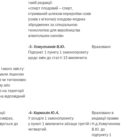
такій редакції:
«спирт плодовий – спирт,
отриманий шляхом переробки соків
(соків з м’язгою) плодово-ягідних
зброджених за спеціальною
технологією для виробництва
алкогольних напоїв»
-3-
Хомутиннік В.Ю.
Враховано
Підпункт 1 пункту 1 законопроекту
щодо змін до статті 15 виключити.
такого змісту:
мали ліцензію
в чи тютюнових
ву або
ю на території
на відповідний
ції:
-4-
Кармазін Ю.А.
Враховано в
озмірах,
У розділі 1 законопроекту:
редакції правки
вується до
у пункті 1 виключити абзаци третій і
Н.д.Хомутинніка
четвертий.
В.Ю. до
підпункту 1