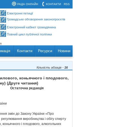
РАДА ОНЛАЙН
КОНТАКТИ
RSS
Електронні петиції
Громадське обговорення законопроєктів
Електронний кабінет громадянина
Повний цикл публічної політики
рмація
Контакти
Ресурси
Новини
Кількість абзаців -
16
илового, коньячного і плодового,
у) (Друге читання)
Остаточна редакція
аїни
ення змін до Закону України «Про
 регулювання виробництва і обігу спирту
, коньячного і плодового, алкогольних