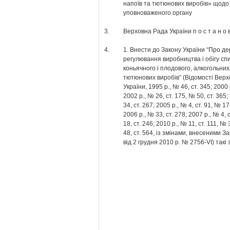
напоїв та тютюнових виробів» щодо
уповноваженого органу
3.
Верховна Рада України п о с т а н о в
4.
1. Внести до Закону України “Про д
регулювання виробництва і обігу сп
коньячного і плодового, алкогольних
тютюнових виробів” (Відомості Верх
України, 1995 р., № 46, ст. 345; 2000 
2002 р., № 26, ст. 175, № 50, ст. 365;
34, ст. 267; 2005 р., № 4, ст. 91, № 17
2006 р., № 33, ст. 278; 2007 р., № 4, 
18, ст. 246; 2010 р., № 11, ст. 111, № 
48, ст. 564, із змінами, внесеними З
від 2 грудня 2010 р. № 2756-VI) такі 