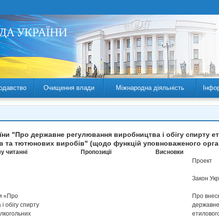
одавство
Очищення влади
Міжнародна діяльність
Інфо
аїни "Про державне регулювання виробництва і обігу спирту ет
в та тютюнових виробів" (щодо функцій уповноваженого орган
у читанні
Пропозиції
Висновки
Проект
Закон Укр
ни «Про
Про внес
і обігу спирту
державне
алкогольних
етилового