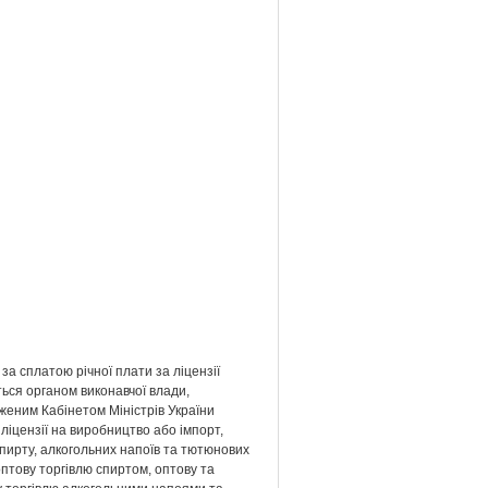
за сплатою річної плати за ліцензії
ься органом виконавчої влади,
женим Кабінетом Міністрів України
ліцензії на виробництво або імпорт,
пирту, алкогольних напоїв та тютюнових
оптову торгівлю спиртом, оптову та