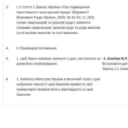
3.
І. У статті 1 Закону України «Про підвищення
престижності шахтарської праці» (Відомості
Верховної Ради України, 2008, № 42-43, ст. 293)
слова «марганцеві та уранові руди» замінити
словами «марганцеві, уранові руди та руди магнієві
(солі калієво-магнієві та солі магнієві».
4.
ІІ. Прикінцеві положення
5.
1. Цей Закон набирає чинності з дня, наступного за
-1-
Бондар М.Л.
днем його опублікування.
Встановити дат
Закону з 1 січн
6.
2. Кабінету Міністрів України в місячний строк з дня
набрання чинності цим Законом привести свої
нормативно-правові акти у відповідність із цим
Законом.