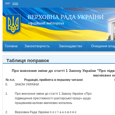
УКР
ENG
Головна
Законотворчість
Законодавство
Очищення вла
Таблиця поправок
Про внесення зміни до статті 1 Закону України "Про пі
магнієвих к
№ п.п.
Редакція, прийнята в першому читанні
0.
ЗАКОН УКРАЇНИ
1.
Про внесення зміни до статті 1 Закону України «Про
підвищення престижності шахтарської праці» щодо
працівників калієво-магнієвих копалень
2.
Верховна Рада України п о с т а н о в л я є: