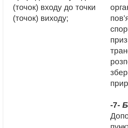
(точок) входу до точки
орга
(точок) виходу;
пов’
спор
приз
тран
розп
збер
прир
-7-
Б
Допо
пунк