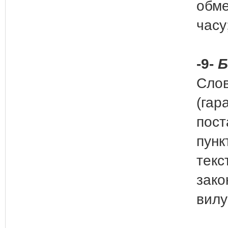
обме
часу
-9-
Б
Слов
(гар
пост
пункт
текс
зако
вилу