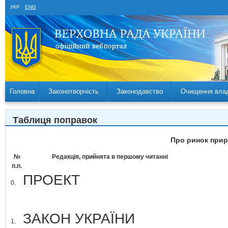
УКР
ENG
Головна
Законотворчість
Законодавство
Очищення вла
Таблиця поправок
Про ринок прир
№
Редакція, прийнята в першому читанні
п.п.
ПРОЕКТ
0.
ЗАКОН УКРАЇНИ
1.