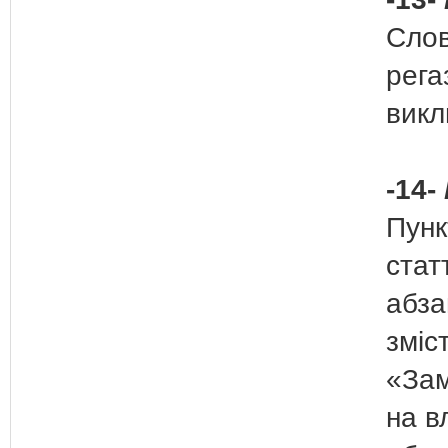
Слов
рега
викл
-14-
Пунк
стат
абза
зміс
«Зам
на в