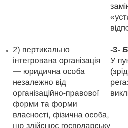
замі
«уст
відп
2) вертикально
-3-
Б
8.
інтегрована організація
У пу
— юридична особа
(зрі
незалежно від
рега
організаційно-правової
викл
форми та форми
власності, фізична особа,
що здійснює господарську