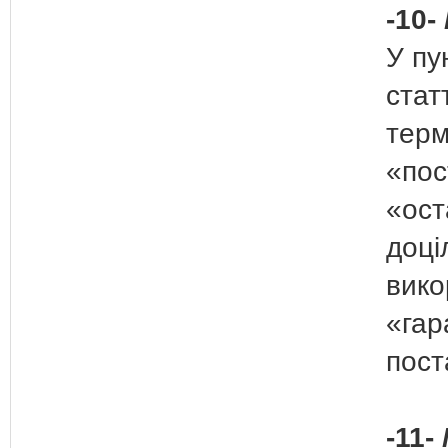
-10-
У пу
стат
терм
«пос
«ост
доці
вико
«гар
пост
-11-