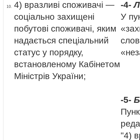
4) вразливі споживачі —
-4-
Л
10.
соціально захищені
У пу
побутові споживачі, яким
«зах
надається спеціальний
сло
статус у порядку,
«нез
встановленому Кабінетом
Міністрів України;
-5-
Б
Пунк
реда
"4) 