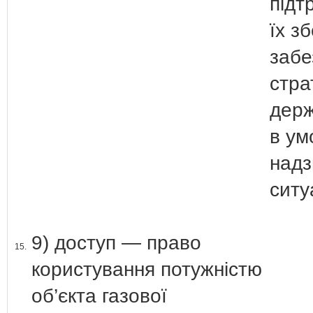
підт
їх з
забе
стра
держ
в ум
надз
ситу
9) доступ — право
15.
користування потужністю
об’єкта газової