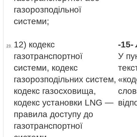
газорозподільної
системи;
12) кодекс
-15-
23.
газотранспортної
У пун
системи, кодекс
текс
газорозподільних систем,
«код
кодекс газосховища,
слов
кодекс установки LNG —
відп
правила доступу до
газотранспортної