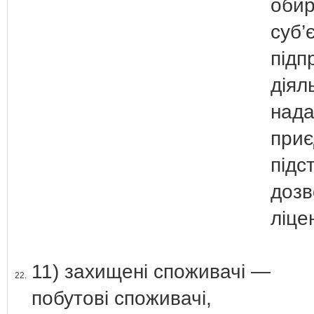
обир
суб’
підп
діял
нада
приє
підс
дозв
ліцен
11) захищені споживачі —
22.
побутові споживачі,