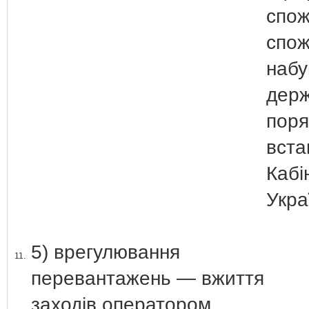
спож
спож
набу
держ
поря
вста
Кабі
Укра
5) врегулювання
11.
перевантажень — вжиття
заходів оператором