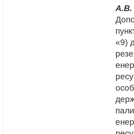
А.В.
Допо
пунк
«9) 
резе
енер
ресу
осо
держ
пали
енер
ресу