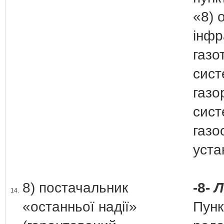
«8) 
інфр
газо
сист
газо
сист
газо
уста
8) постачальник
-8-
Л
14.
«останньої надії»
Пунк