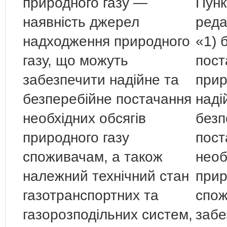
природного газу —
Пунк
наявність джерел
реда
надходження природного
«1) 
газу, що можуть
пост
забезпечити надійне та
прир
безперебійне постачання
наді
необхідних обсягів
безп
природного газу
пост
споживачам, а також
необ
належний технічний стан
прир
газотранспортних та
спож
газорозподільних систем,
забе