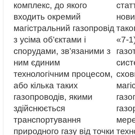
комплекс, до якого
стат
входить окремий
нови
магістральний газопровід
тако
з усіма об’єктами і
«7-1
спорудами, зв’язаними з
газо
ним єдиним
сист
технологічним процесом,
схов
або кілька таких
магі
газопроводів, якими
газо
здійснюється
газо
транспортування
мере
природного газу від точки
техн