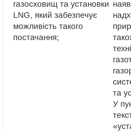
газосховищ та установки
ная
LNG, який забезпечує
над
можливість такого
прир
постачання;
тако
техн
газо
газо
сист
та у
У пун
текс
«уст