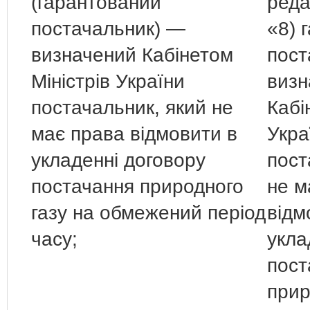
(гарантований
реда
постачальник) —
«8) 
визначений Кабінетом
пост
Міністрів України
визн
постачальник, який не
Кабі
має права відмовити в
Укра
укладенні договору
пост
постачання природного
не м
газу на обмежений період
відм
часу;
укла
пост
прир