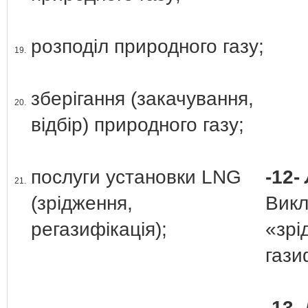
розподіл природного газу;
19.
зберігання (закачування,
20.
відбір) природного газу;
послуги установки LNG
-12-
21.
(зрідження,
Викл
регазифікація);
«зрі
гази
-13-