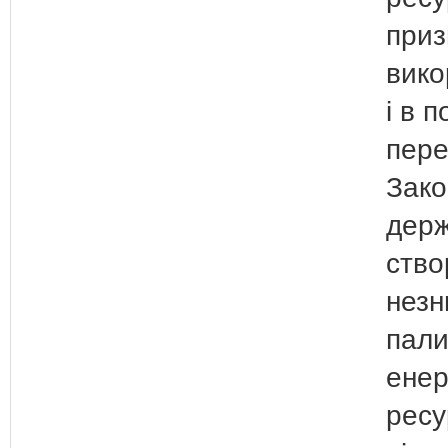
приз
вико
і в п
пере
Зако
держ
ство
незн
пали
енер
ресу