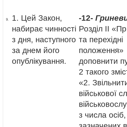
1. Цей Закон,
-12-
Гриневи
9.
набирає чинності
Розділ ІІ «Пр
з дня, наступного
та перехідні
за днем його
положення»
опублікування.
доповнити п
2 такого зміс
«2. Звільнит
військової с
військовосл
з числа осіб,
зазначених в