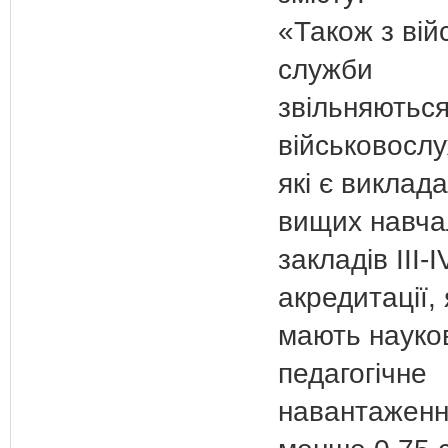
«Також з вій
служби
звільняютьс
військовослу
які є виклад
вищих навча
закладів ІІІ-І
акредитації, 
мають науко
педагогічне
навантаженн