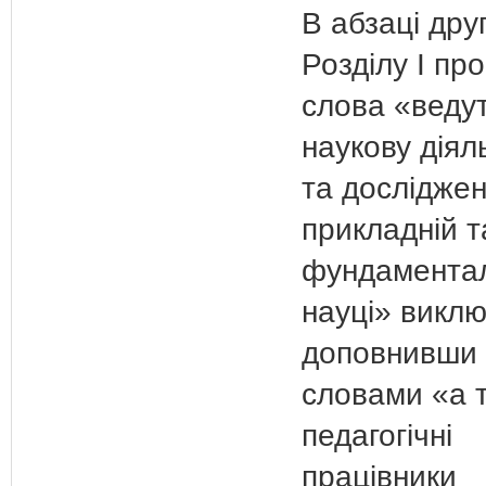
В абзаці дру
Розділу І пр
слова «веду
наукову діял
та досліджен
прикладній т
фундаментал
науці» виклю
доповнивши 
словами «а 
педагогічні
працівники