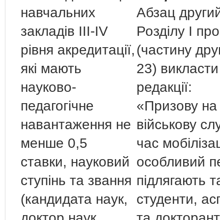
навчальних
Абзац други
закладів ІІІ-ІV
Розділу І пр
рівня акредитації,
(частину друг
які мають
23) викласти 
науково-
редакції:
педагогічне
«Призову на
навантаження не
військову сл
менше 0,5
час мобілізац
ставки, науковий
особливий п
ступінь та звання
підлягають т
(кандидата наук,
студенти, ас
доктор наук,
та докторанти