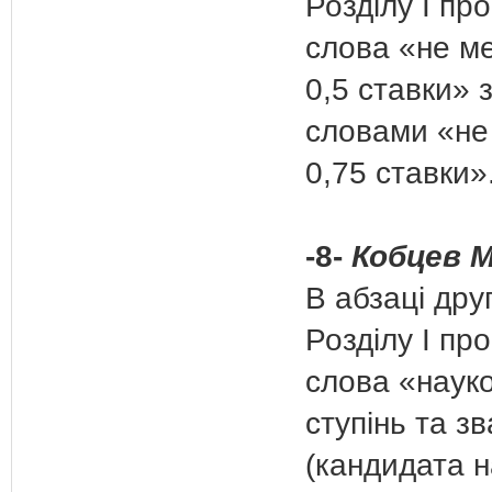
Розділу І пр
слова «не м
0,5 ставки» 
словами «н
0,75 ставки»
-8-
Кобцев М
В абзаці дру
Розділу І пр
слова «наук
ступінь та з
(кандидата н