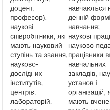
доцент,
навчаються 
професор),
денній форм
наукові
навчання;
співробітники, які
наукові прац
мають науковий
науково-педа
ступінь та звання,
працівники 
науково-
навчальних
дослідних
закладів, на
інститутів,
установ і
центрів,
організацій, я
лабораторій,
мають вчене