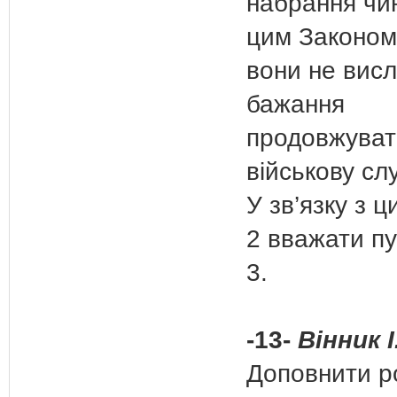
набрання чи
цим Законом
вони не вис
бажання
продовжуват
військову сл
У зв’язку з ц
2 вважати п
3.
-13-
Вінник І
Доповнити ро