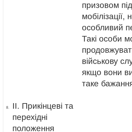
призовом під
мобілізації, 
особливий пе
Такі особи м
продовжуват
військову сл
якщо вони в
таке бажанн
ІІ. Прикінцеві та
8.
перехідні
положення