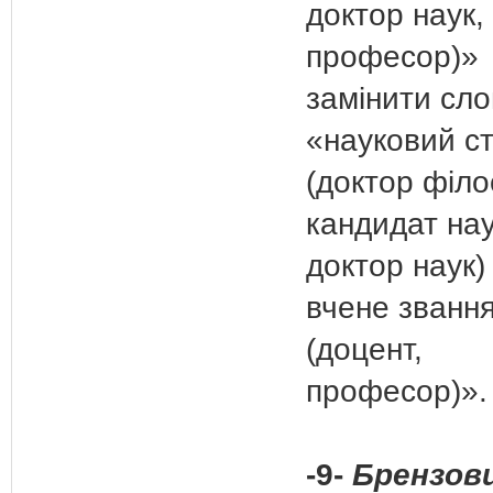
доктор наук,
професор)»
замінити сл
«науковий ст
(доктор філо
кандидат нау
доктор наук)
вчене званн
(доцент,
професор)».
-9-
Брензови