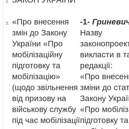
1.
«Про внесення
-1-
Гриневич
2.
змін до Закону
Назву
України «Про
законопроек
мобілізаційну
викласти в т
підготовку та
редакції:
мобілізацію»
«Про внесен
(щодо звільнення
зміни до стат
від призову на
Закону Украї
військову службу
«Про мобіліз
під час мобілізації
підготовку та