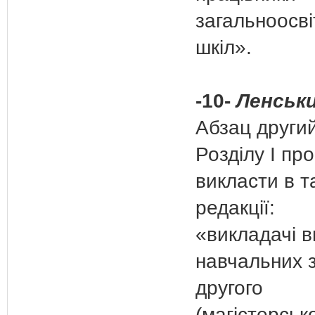
загальноосві
шкіл».
-10-
Ленськи
Абзац други
Розділу І пр
викласти в т
редакції:
«викладачі 
навчальних 
другого
(магістерськ