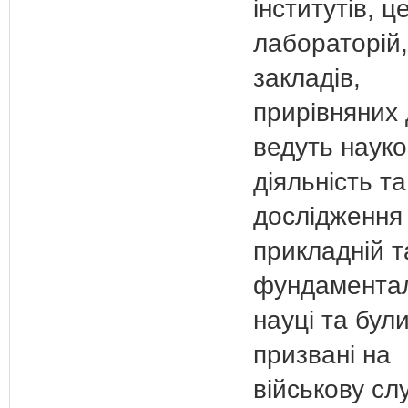
інститутів, ц
лабораторій,
закладів,
прирівняних 
ведуть науко
діяльність та
дослідження
прикладній т
фундаментал
науці та бул
призвані на
військову сл