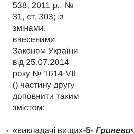
538; 2011 р., №
31, ст. 303; із
змінами,
внесеними
Законом України
від 25.07.2014
року № 1614-VІІ
() частину другу
доповнити таким
змістом:
«викладачі вищих
-5-
Гриневич
7.