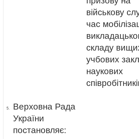
призову на
військову сл
час мобілізац
викладацько
складу вищи
учбових закл
наукових
співробітникі
Верховна Рада
5.
України
постановляє: