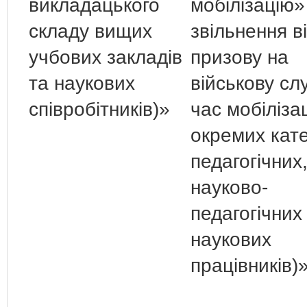
викладацького
мобілізацію»
складу вищих
звільнення в
учбових закладів
призову на
та наукових
військову сл
співробітників)»
час мобілізац
окремих кате
педагогічних
науково-
педагогічних 
наукових
працівників)»