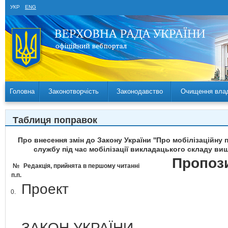
УКР
ENG
Головна
Законотворчість
Законодавство
Очищення вла
Таблиця поправок
Про внесення змін до Закону України ''Про мобілізаційну 
службу під час мобілізації викладацького складу вищ
Пропози
№
Редакція, прийнята в першому читанні
п.п.
Проект
0.
ЗАКОН УКРАЇНИ