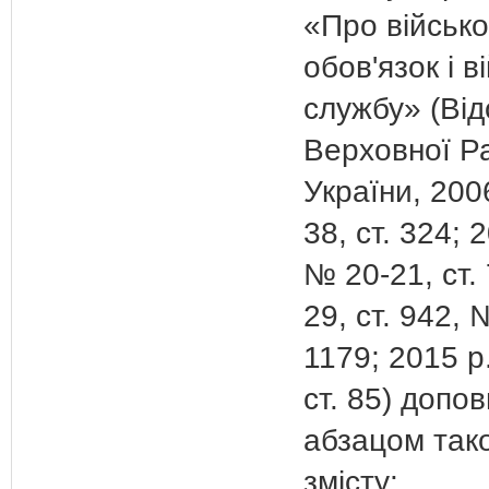
«Про військ
обов'язок і в
службу» (Від
Верховної Р
України, 200
38, ст. 324; 
№ 20-21, ст.
29, ст. 942, 
1179; 2015 р
ст. 85) допо
абзацом так
змісту: