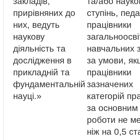
закладів,
та/або наук
прирівняних до
ступінь, педа
них, ведуть
працівники
наукову
загальноосві
діяльність та
навчальних 
дослідження в
за умови, я
прикладній та
працівники
фундаментальній
зазначених
науці.»
категорій п
за основним
роботи не м
ніж на 0,5 ст