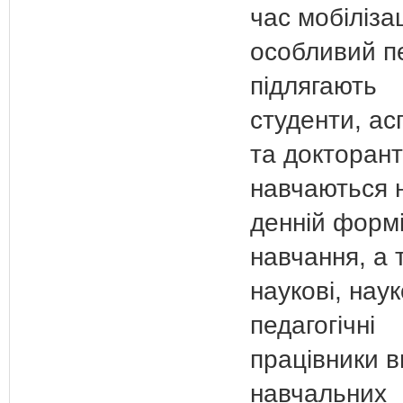
час мобілізац
особливий п
підлягають
студенти, ас
та докторанти
навчаються 
денній форм
навчання, а 
наукові, нау
педагогічні
працівники 
навчальних