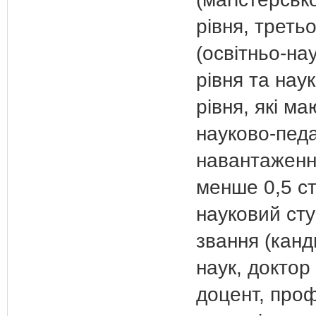
рівня, третьо
(освітньо-на
рівня та нау
рівня, які ма
науково-педа
навантаженн
менше 0,5 ст
науковий сту
звання (кан
наук, доктор 
доцент, проф