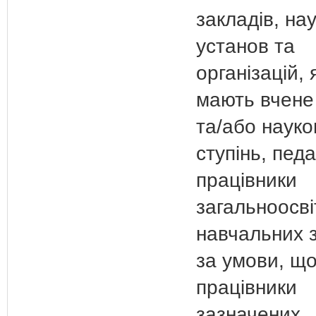
закладів, на
установ та
організацій, я
мають вчене
та/або наук
ступінь, педа
працівники
загальноосві
навчальних 
за умови, щ
працівники
зазначених