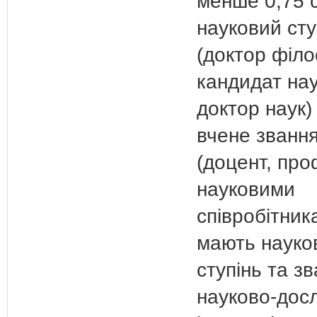
менше 0,75 с
науковий сту
(доктор філо
кандидат нау
доктор наук)
вчене званн
(доцент, про
науковими
співробітника
мають науко
ступінь та зв
науково-дос