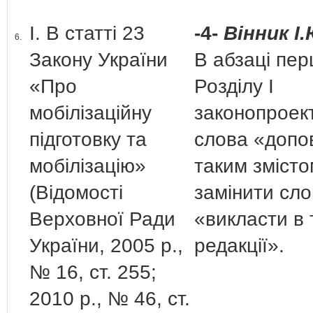
І. В статті 23
-4-
Вінник І.
6.
Закону України
В абзаці пе
«Про
Розділу І
мобілізаційну
законопроек
підготовку та
слова «допо
мобілізацію»
таким зміст
(Відомості
замінити сл
Верховної Ради
«викласти в 
України, 2005 р.,
редакції».
№ 16, ст. 255;
2010 р., № 46, ст.