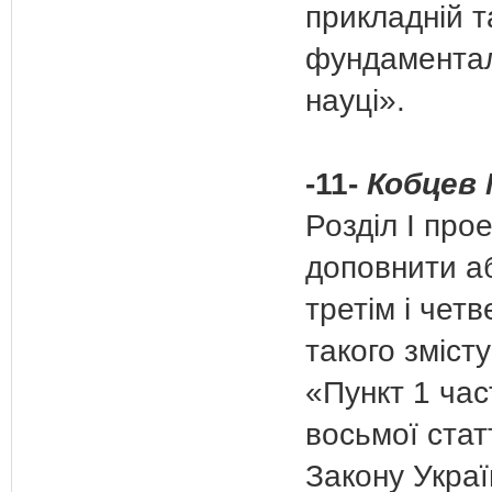
прикладній т
фундаментал
науці».
-11-
Кобцев 
Розділ І про
доповнити а
третім і чет
такого змісту
«Пункт 1 ча
восьмої стат
Закону Украї