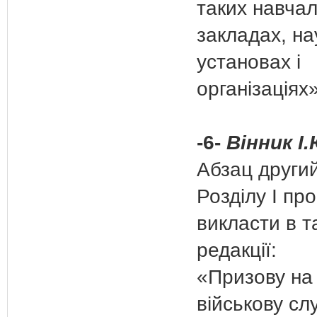
таких навча
закладах, на
установах і
організаціях»
-6-
Вінник І.
Абзац други
Розділу І пр
викласти в т
редакції:
«Призову на
військову сл