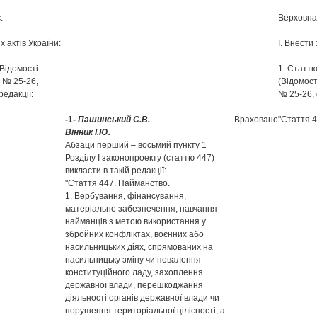
:
Верховна
х актів України:
І. Внести
(Відомості
1. Статтю
, № 25-26,
(Відомост
редакції:
№ 25-26, 
-1-
Пашинський С.В.
Враховано
"Стаття 
Вінник І.Ю.
Абзаци перший – восьмий пункту 1
Розділу І законопроекту (статтю 447)
викласти в такій редакції:
"Стаття 447. Найманство.
1. Вербування, фінансування,
матеріальне забезпечення, навчання
найманців з метою використання у
збройних конфліктах, воєнних або
насильницьких діях, спрямованих на
насильницьку зміну чи повалення
конституційного ладу, захоплення
державної влади, перешкоджання
діяльності органів державної влади чи
порушення територіальної цілісності, а