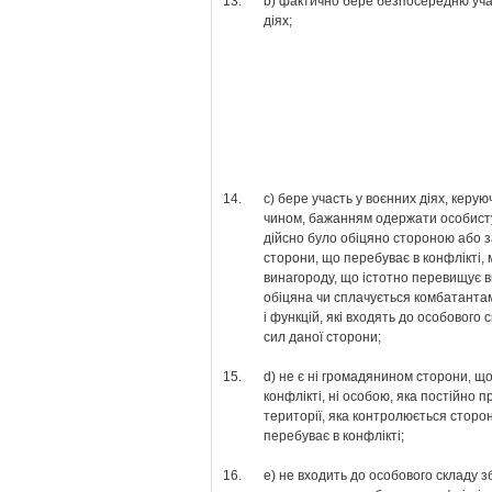
13.
b) фактично бере безпосередню уча
діях;
14.
с) бере участь у воєнних діях, керу
чином, бажанням одержати особисту 
дійсно було обіцяно стороною або 
сторони, що перебуває в конфлікті,
винагороду, що істотно перевищує в
обіцяна чи сплачується комбатантам
і функцій, які входять до особового
сил даної сторони;
15.
d) не є ні громадянином сторони, щ
конфлікті, ні особою, яка постійно 
території, яка контролюється сторо
перебуває в конфлікті;
16.
е) не входить до особового складу 