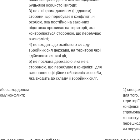
будь-якої особистої вигоди;
3) не є ні громадянином (підданим)
сторони, що перебуває в конфлікті, ні
особою, яка постійно на законних
підставах проживає на території, яка
контролюється стороною, що перебуває
в конфлікті;
4) не входить до особового складу
збройних сил держави, на території якої
здійснюються такі дії;
5) не послана державою, яка не є
стороною, що перебуває в конфлікті, для
виконання офіційних обов'язків як особи,
яка входить до складу її збройних сил".
 або за кордоном
1) спеціа
ому конфлікті;
для того,
території
конфлікті
спрямова
конституц
перешкод
чи поруше