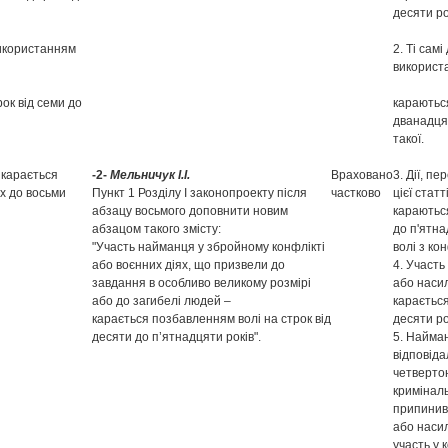
десяти ро
 використанням
2. Ті сам
використ
ок від семи до
караються
дванадцят
такої.
 карається
-2-
Мельничук І.І.
Враховано
3. Дії, п
ох до восьми
Пункт 1 Розділу І законопроекту після
частково
цієї стат
абзацу восьмого доповнити новим
караються
абзацом такого змісту:
до п'ятн
"Участь найманця у збройному конфлікті
волі з ко
або воєнних діях, що призвели до
4. Участь
завдання в особливо великому розмірі
або насил
або до загибелі людей –
карається
карається позбавленням волі на строк від
десяти ро
десяти до п’ятнадцяти років".
5. Найман
відповіда
четвертою
криміналь
припинив 
або насил
участь у 