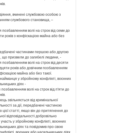
ків.
і діяння, вчинені службовою особою з
анням службового становища, –
 позбавленням волі на строк від семи до
и років з конфіскацією майна або без
ередбачені частинами першою або другою
ті, що призвели до загибелі людини, -
 позбавленням волі на строк від десяти
адцяти років або довічним позбавленням
нфіскацією майна або без такої.
 найманця у збройному конфлікті, воєнних
ьницьких діях -
 позбавленням волі на строк від п'яти до
ків.
ець звільняється від кримінальної
льності за дії, передбачені частиною
 цієї статті, якщо він до притягнення до
ної відповідальності добровільно
участь у збройному конфлікті, воєнних
ьницьких діях та повідомив про свою
конфлікті, воєнних або насильницьких діях