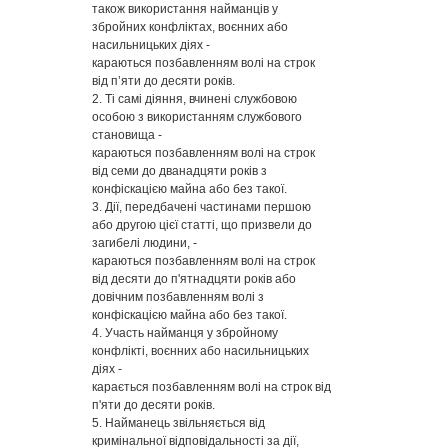
також використання найманців у
збройних конфліктах, воєнних або
насильницьких діях -
караються позбавленням волі на строк
від п’яти до десяти років.
2. Ті самі діяння, вчинені службовою
особою з використанням службового
становища -
караються позбавленням волі на строк
від семи до дванадцяти років з
конфіскацією майна або без такої.
3. Дії, передбачені частинами першою
або другою цієї статті, що призвели до
загибелі людини, -
караються позбавленням волі на строк
від десяти до п'ятнадцяти років або
довічним позбавленням волі з
конфіскацією майна або без такої.
4. Участь найманця у збройному
конфлікті, воєнних або насильницьких
діях -
карається позбавленням волі на строк від
п'яти до десяти років.
5. Найманець звільняється від
кримінальної відповідальності за дії,