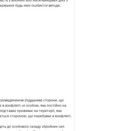
часть у воєнних або насильницьких діях з
ржання будь-якої особистої вигоди;
і громадянином (підданим) сторони, що
 в конфлікті, ні особою, яка постійно на
підставах проживає на території, яка
ться стороною, що перебуває в конфлікті;
дить до особового складу збройних сил