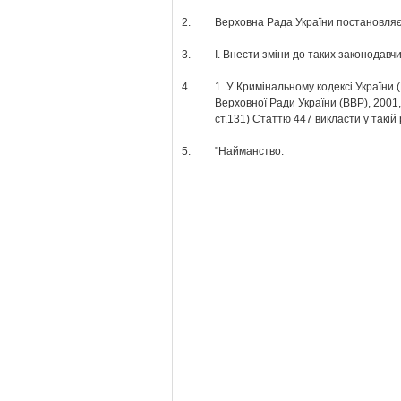
2.
Верховна Рада України постановляє
3.
І. Внести зміни до таких законодавчи
4.
1. У Кримінальному кодексі України 
Верховної Ради України (ВВР), 2001
ст.131) Статтю 447 викласти у такій 
5.
"Найманство.