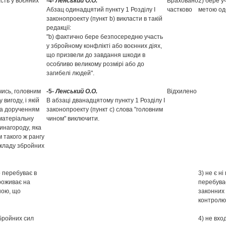
сть у воєнних
-4-
Ленський О.О.
Враховано
2) бере у
Абзац одинадцятий пункту 1 Розділу І
частково
метою оде
законопроекту (пункт b) викласти в такій
редакції:
"b) фактично бере безпосередню участь
у збройному конфлікті або воєнних діях,
що призвели до завдання шкоди в
особливо великому розмірі або до
загибелі людей".
ючись, головним
-5-
Ленський О.О.
Відхилено
вигоду, і якій
В абзаці дванадцятому пункту 1 Розділу І
за дорученням
законопроекту (пункт с) слова "головним
 матеріальну
чином" виключити.
инагороду, яка
 такого ж рангу
 складу збройних
о перебуває в
3) не є н
проживає на
перебуває
ною, що
законних 
контролює
збройних сил
4) не вхо