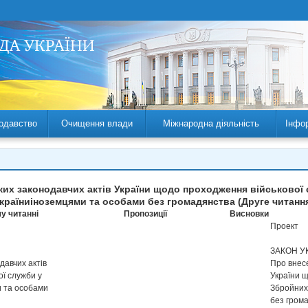
одавство
Очищення влади
Міжнародна діяльність
Інфо
яких законодавчих актів України щодо проходження військової
країниіноземцями та особами без громадянства (Друге читанн
у читанні
Пропозиції
Висновки
Проект
ЗАКОН У
давчих актів
Про внесе
ї служби у
України 
и та особами
Збройних
без гром