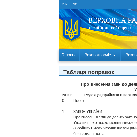
УКР
ENG
Головна
Законотворчість
Закон
Таблиця поправок
Про внесення змін до де
У
№ п.п.
Редакція, прийнята в першом
0.
Проект
1.
ЗАКОН УКРАЇНИ
Про внесення змін до деяких законо
України щодо проходження військово
Збройних Силах України іноземцям
без громадянства