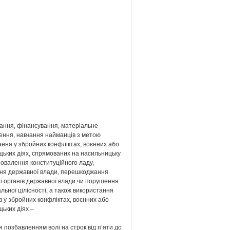
вання, фінансування, матеріальне
ення, навчання найманців з метою
ння у збройних конфліктах, воєнних або
цьких діях, спрямованих на насильницьку
повалення конституційного ладу,
ня державної влади, перешкоджання
і органів державної влади чи порушення
льної цілісності, а також використання
 у збройних конфліктах, воєнних або
ьких діях –
 позбавленням волі на строк від п’яти до