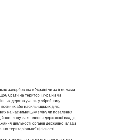
льно завербована в Україні чи за її межами
 щоб брати на території України чи
 інших держав участь у збройному
, воєнних або насильницьких діях,
них на насильницьку зміну чи повалення
ійного ладу, захоплення державної влади,
жання діяльності органів державної влади
ння територіальної цілісності;