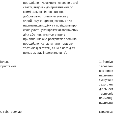
передбачені частиною четвертою цієї
статті, якщо він до притягнення до
кримінальної відповідальності
добровільно припинив участь у
збройному конфлікті, воєнних або
насильницьких діях та повідомив про
свою участь у конфлікті чи зазначених
діях або іншим чином сприяв
припиненню або розкриттю злочинів,
передбачених частинами першою-
третьою цієї статті, якщо в його діях
немає складу іншого злочину".
ріальне
1. Вербу
икористання
забезпеч
використа
насильни
зміну чи 
захоплен
діяльност
територіа
найманців
насильниц
ок від трьох до
караються