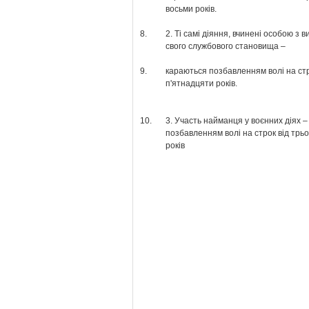
восьми років.
8.
2. Ті самі діяння, вчинені особою з
свого службового становища –
9.
караються позбавленням волі на стр
п'ятнадцяти років.
10.
3. Участь найманця у воєнних діях –
позбавленням волі на строк від трь
років