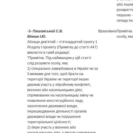
або інши
розкритт
першою - 
складу ін
-3-
Пашинський С.В.
Враховано
Примітка.
Вінник І.Ю.
особу, яка
Абзаци дев’ятий – п’ятнадцятий пункту 1
Розділу І проекту (Примітку до статті 447)
викласти в такій редакції:
"Примітка. Під найманцем у цій статті
слід розуміти особу, яка:
1) спеціально завербована в Україні чи за
її межами для того, щоб брати на
території України чи території інших
держав участь у збройному конфлікті,
воєнних або насильницьких діях,
спрямованих на насильницьку зміну чи
повалення конституційного ладу,
захоплення державної влади,
перешкоджання діяльності органів
державної влади чи порушення
територіальної цілісності;
2) бере участь у воєнних або
насильницьких діях, з метою одержання