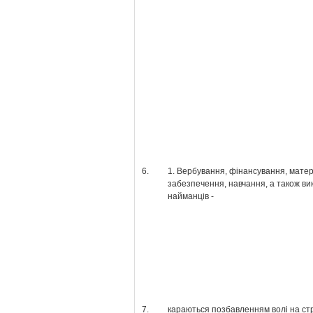
6.
1. Вербування, фінансування, мате
забезпечення, навчання, а також в
найманців -
7.
караються позбавленням волі на стр