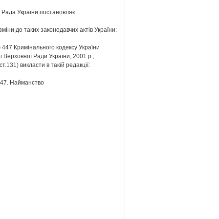
 Рада України постановляє:
 зміни до таких законодавчих актів України:
 447 Кримінального кодексу України
і Верховної Ради України, 2001 р.,
ст.131) викласти в такій редакції:
447. Найманство