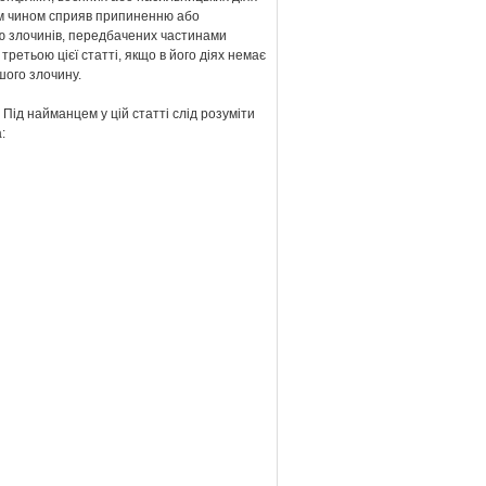
м чином сприяв припиненню або
ю злочинів, передбачених частинами
третьою цієї статті, якщо в його діях немає
шого злочину.
 Під найманцем у цій статті слід розуміти
: