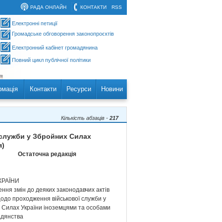
РАДА ОНЛАЙН
КОНТАКТИ
RSS
Електронні петиції
Громадське обговорення законопроєктів
Електронний кабінет громадянина
Повний цикл публічної політики
рмація
Контакти
Ресурси
Новини
Кількість абзаців -
217
 служби у Збройних Силах
я)
Остаточна редакція
КРАЇНИ
ння змін до деяких законодавчих актів
щодо проходження військової служби у
 Силах України іноземцями та особами
адянства