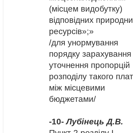
(місцем видобутку)
відповідних природни
ресурсів»;»
/для унормування
порядку зарахування
уточнення пропорцій
розподілу такого пла
між місцевими
бюджетами/
-10-
Лубінець Д.В.
Пункт 2 розділу І