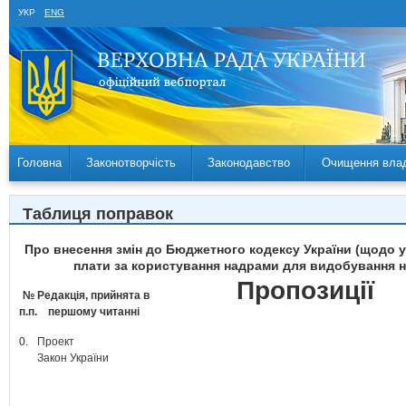
УКР
ENG
Головна
Законотворчість
Законодавство
Очищення вла
Таблиця поправок
Про внесення змін до Бюджетного кодексу України (щодо у
плати за користування надрами для видобування на
Пропозиції
№
Редакція, прийнята в
п.п.
першому читанні
0.
Проект
Закон України