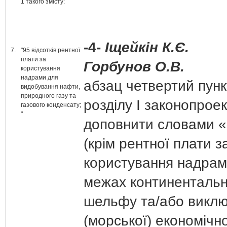
1 такого змісту:
-4-
Іщейкін К.Є.
7.
"95 відсотків рентної
плати за
Горбунов О.В.
користування
надрами для
абзац четвертий пунк
видобування нафти,
природного газу та
розділу І законопрое
газового конденсату;
"
доповнити словами «
(крім рентної плати з
користування надрам
межах континентальн
шельфу та/або виклю
(морської) економічно