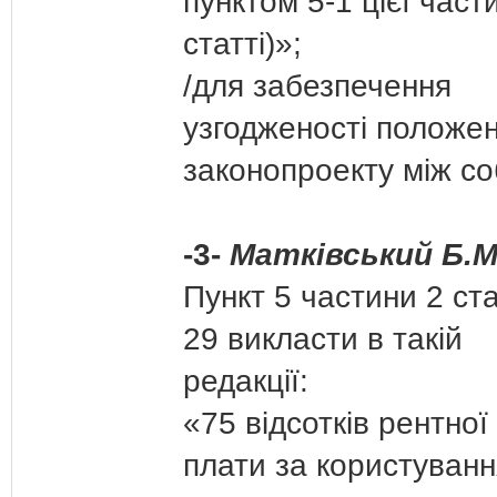
пунктом 5-1 цієї част
статті)»;
/для забезпечення
узгодженості положе
законопроекту між с
-3-
Матківський Б.М
Пункт 5 частини 2 ста
29 викласти в такій
редакції:
«75 відсотків рентної
плати за користуванн