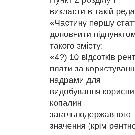
викласти в такій редак
«Частину першу статт
доповнити підпункто
такого змісту:
«4?) 10 відсотків рен
плати за користуванн
надрами для
видобування корисни
копалин
загальнодержавного
значення (крім рентно