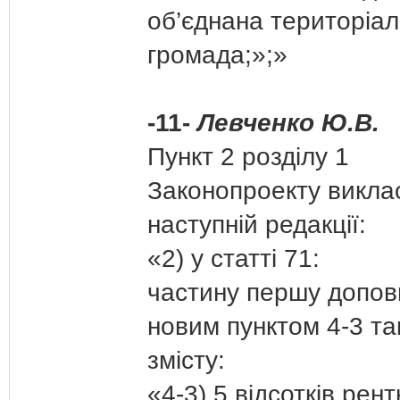
об’єднана територіа
громада;»;»
-11-
Левченко Ю.В.
Пункт 2 розділу 1
Законопроекту викла
наступній редакції:
«2) у статті 71:
частину першу допов
новим пунктом 4-3 та
змісту:
«4-3) 5 відсотків рент