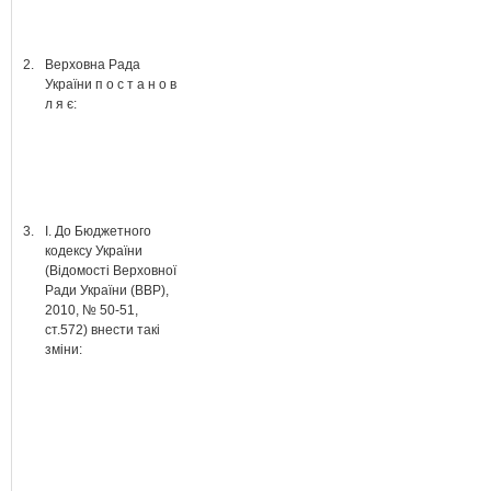
2.
Верховна Рада
України п о с т а н о в
л я є:
3.
І. До Бюджетного
кодексу України
(Відомості Верховної
Ради України (ВВР),
2010, № 50-51,
ст.572) внести такі
зміни: