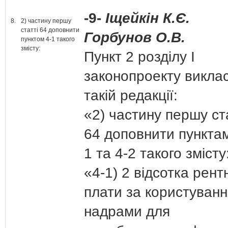
-9-
Іщейкін К.Є.
8.
2) частину першу
статті 64 доповнити
Горбунов О.В.
пунктом 4-1 такого
змісту:
Пункт 2 розділу І
законопроекту виклас
такій редакції:
«2) частину першу ст
64 доповнити пунктам
1 та 4-2 такого змісту
«4-1) 2 відсотка рент
плати за користуванн
надрами для