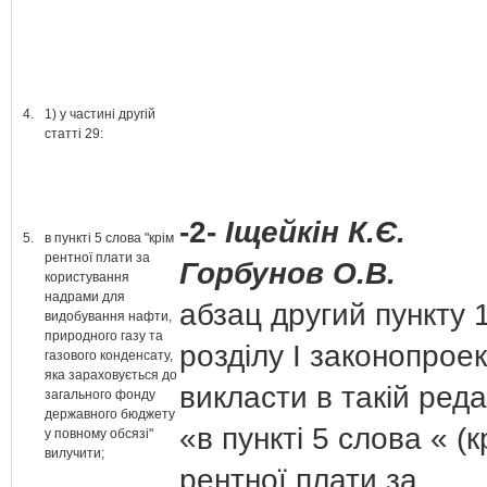
4.
1) у частині другій
статті 29:
-2-
Іщейкін К.Є.
5.
в пункті 5 слова "крім
рентної плати за
Горбунов О.В.
користування
надрами для
абзац другий пункту 
видобування нафти,
природного газу та
розділу І законопрое
газового конденсату,
яка зараховується до
викласти в такій редак
загального фонду
державного бюджету
«в пункті 5 слова « (к
у повному обсязі"
вилучити;
рентної плати за