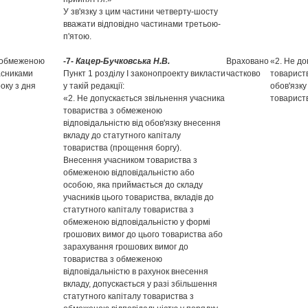
У зв'язку з цим частини четверту-шосту
вважати відповідно частинами третьою-
п'ятою.
з обмеженою
-7-
Кацер-Бучковська Н.В.
Враховано
«2. Не до
часниками
Пункт 1 розділу І законопроекту викласти
частково
товарист
оку з дня
у такій редакції:
обов'язку
«2. Не допускається звільнення учасника
товарист
товариства з обмеженою
відповідальністю від обов'язку внесення
вкладу до статутного капіталу
товариства (прощення боргу).
Внесення учасником товариства з
обмеженою відповідальністю або
особою, яка приймається до складу
учасників цього товариства, вкладів до
статутного капіталу товариства з
обмеженою відповідальністю у формі
грошових вимог до цього товариства або
зарахування грошових вимог до
товариства з обмеженою
відповідальністю в рахунок внесення
вкладу, допускається у разі збільшення
статутного капіталу товариства з