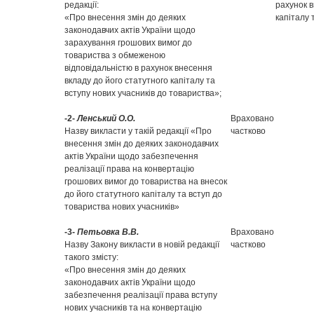
редакції:
рахунок в
«Про внесення змін до деяких
капіталу 
законодавчих актів України щодо
зарахування грошових вимог до
товариства з обмеженою
відповідальністю в рахунок внесення
вкладу до його статутного капіталу та
вступу нових учасників до товариства»;
-2-
Ленський О.О.
Враховано
Назву викласти у такій редакції «Про
частково
внесення змін до деяких законодавчих
актів України щодо забезпечення
реалізації права на конвертацію
грошових вимог до товариства на внесок
до його статутного капіталу та вступ до
товариства нових учасників»
-3-
Петьовка В.В.
Враховано
Назву Закону викласти в новій редакції
частково
такого змісту:
«Про внесення змін до деяких
законодавчих актів України щодо
забезпечення реалізації права вступу
нових учасників та на конвертацію