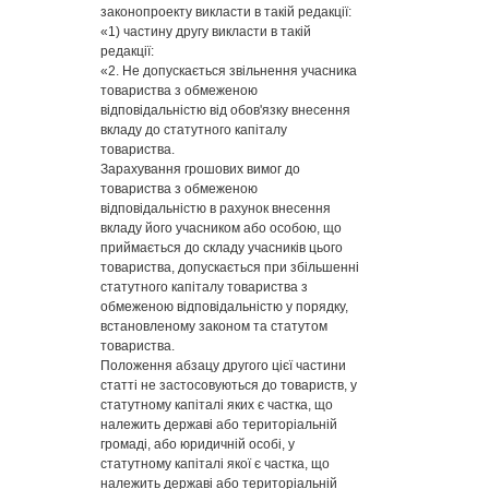
законопроекту викласти в такій редакції:
«1) частину другу викласти в такій
редакції:
«2. Не допускається звільнення учасника
товариства з обмеженою
відповідальністю від обов'язку внесення
вкладу до статутного капіталу
товариства.
Зарахування грошових вимог до
товариства з обмеженою
відповідальністю в рахунок внесення
вкладу його учасником або особою, що
приймається до складу учасників цього
товариства, допускається при збільшенні
статутного капіталу товариства з
обмеженою відповідальністю у порядку,
встановленому законом та статутом
товариства.
Положення абзацу другого цієї частини
статті не застосовуються до товариств, у
статутному капіталі яких є частка, що
належить державі або територіальній
громаді, або юридичній особі, у
статутному капіталі якої є частка, що
належить державі або територіальній