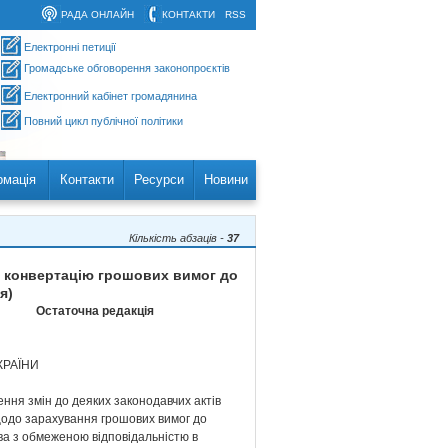
РАДА ОНЛАЙН
КОНТАКТИ
RSS
Електронні петиції
Громадське обговорення законопроєктів
Електронний кабінет громадянина
Повний цикл публічної політики
рмація
Контакти
Ресурси
Новини
Кількість абзаців -
37
на конвертацію грошових вимог до
я)
Остаточна редакція
КРАЇНИ
ння змін до деяких законодавчих актів
щодо зарахування грошових вимог до
ва з обмеженою відповідальністю в