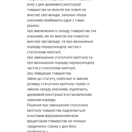
року з дня державної реєстрації
товариства не внесли (не повністю
внесли) свої вклади, загальні збори
учасників приймають одне з таких
рішень:
про виключення із складу товариства тих
учасників, які не внесли (не повністю
внесли) свої вклади, та про визначення
порядку перерозподілу часток у
статутному капіталі;
про зменшення статутного капіталу та
про визначення порядку перерозподілу
часток у статутному капіталі;
про ліквідацію товариства.
Зміни до статуту, пов'язані із зміною
розміру статутного капіталу та/або із
зміною складу учасників, підлягають
державній реєстрації в установленому
законом порядку.
Рішення про зменшення статутного
капіталу товариства надсилається
поштовим відправленням всім
кредиторам товариства не пізніше
триденного строку з дня його
прийняття.»