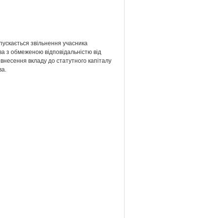
пускається звільнення учасника
ва з обмеженою відповідальністю від
 внесення вкладу до статутного капіталу
ва.