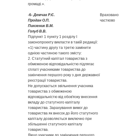
громаді.».
-6-
Демчак Р.Є.
Враховано
Продан О.П.
частково
Пинзеник В.М.
Голуб В.В.
Підпункт 1 пункту 1 розділу І
законопроекту викласти в такій редакції:
«1) частину другу та третю замінити
однією частиною такого змісту:
2. Статутний капітал товариства з
обмеженою відповідальністю підлягає
сплаті учасниками товариства до
закінчення першого року з дня державної
реєстрації товариства.
Не допускається звільнення учасника
товариства з обмеженою
відповідальністю від обов'язку внесення
вкладу до статутного капіталу
товариства. Зарахування вимог до
товариства як внесок до його статутного
капіталу дозволяється виключно при
збільшенні статутного капіталу
товариства.
Якщо учасники до закінчення першого