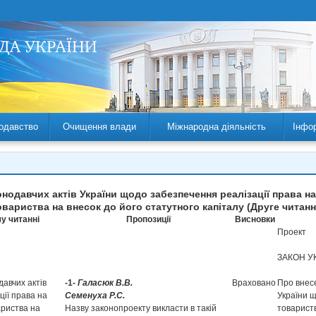
одавство
Очищення влади
Міжнародна діяльність
Інфо
онодавчих актів України щодо забезпечення реалізації права 
овариства на внесок до його статутного капіталу (Друге читанн
у читанні
Пропозиції
Висновки
Проект
ЗАКОН У
давчих актів
-1-
Галасюк В.В.
Враховано
Про внесе
ії права на
Семенуха Р.С.
України 
ариства на
Назву законопроекту викласти в такій
товарист