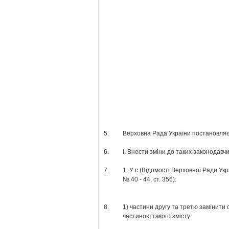
5.
Верховна Рада України постановляє
6.
І. Внести зміни до таких законодавчи
7.
1. У с (Відомості Верховної Ради Укр
№ 40 - 44, ст. 356):
8.
1) частини другу та третю замінити 
частиною такого змісту: