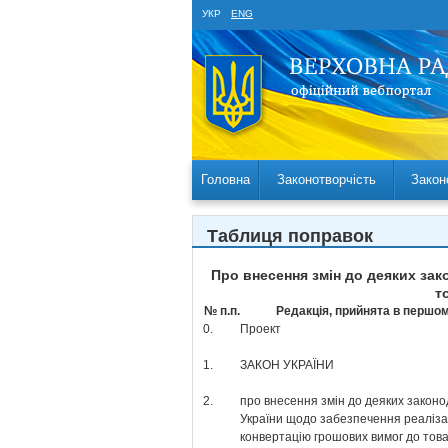
УКР
ENG
Головна
Законотворчість
Закон
Таблиця поправок
Про внесення змін до деяких зак
т
№ п.п.
Редакція, прийнята в першом
0.
Проект
1.
ЗАКОН УКРАЇНИ
2.
про внесення змін до деяких законо
України щодо забезпечення реалізац
конвертацію грошових вимог до тов