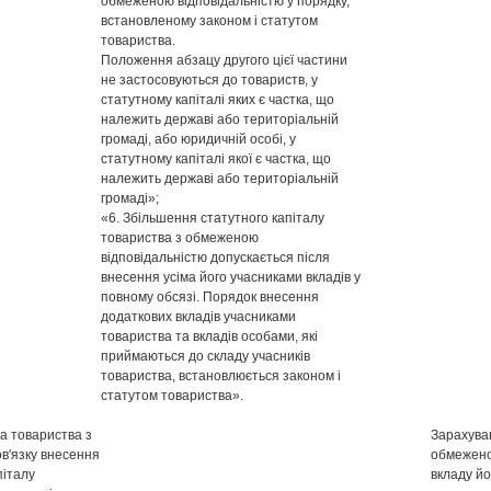
обмеженою відповідальністю у порядку,
встановленому законом і статутом
товариства.
Положення абзацу другого цієї частини
не застосовуються до товариств, у
статутному капіталі яких є частка, що
належить державі або територіальній
громаді, або юридичній особі, у
статутному капіталі якої є частка, що
належить державі або територіальній
громаді»;
«6. Збільшення статутного капіталу
товариства з обмеженою
відповідальністю допускається після
внесення усіма його учасниками вкладів у
повному обсязі. Порядок внесення
додаткових вкладів учасниками
товариства та вкладів особами, які
приймаються до складу учасників
товариства, встановлюється законом і
статутом товариства».
а товариства з
Зарахува
в'язку внесення
обмежено
піталу
вкладу й