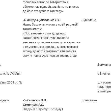
грошових вимог до товариства з
обмеженою відповідальністю на внесок
до його статутного капіталу»
-4-
Кацер-Бучковська Н.В.
Відхилено
Назву Закону викласти в новій редакції
такого змісту:
«Про внесення змін до деяких
законодавчих актів України щодо
внесення грошових вимог до товариства
з обмеженою відповідальністю в якості
вкладу до його статутного капіталу та
вступу нових учасників до товариства»
:
Верховна
х актів України:
І. Внести
аїни, 2003 р., №
1. Частин
Ради Укра
в такій ре
однією
-5-
Галасюк В.В.
Враховано
Семенуха Р.С.
Підпункт 1 пункту 1 розділу І