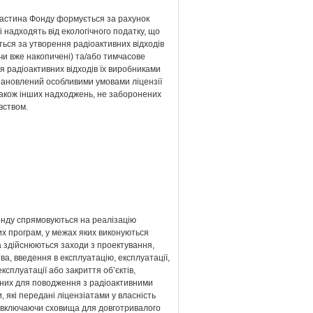
частина Фонду формується за рахунок
кі надходять від екологічного податку, що
ься за утворення радіоактивних відходів
чи вже накопичені) та/або тимчасове
я радіоактивних відходів їх виробниками
тановлений особливими умовами ліцензії
також інших надходжень, не заборонених
вством.
нду спрямовуються на реалізацію
х програм, у межах яких виконуються
а здійснюються заходи з проектування,
ва, введення в експлуатацію, експлуатації,
експлуатації або закриття об’єктів,
них для поводження з радіоактивними
, які передані ліцензіатами у власність
 включаючи сховища для довготривалого