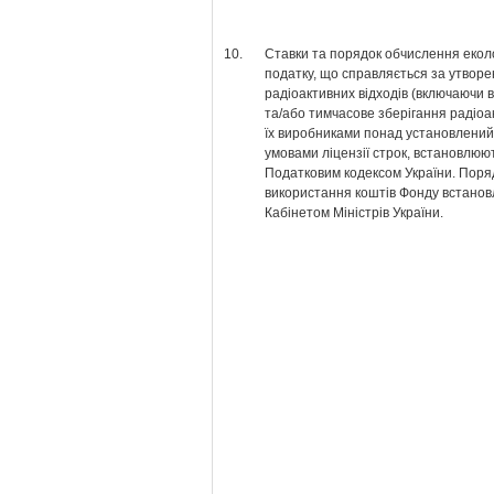
10.
Ставки та порядок обчислення екол
податку, що справляється за утвор
радіоактивних відходів (включаючи 
та/або тимчасове зберігання радіоа
їх виробниками понад установлени
умовами ліцензії строк, встановлюю
Податковим кодексом України. Поря
використання коштів Фонду встано
Кабінетом Міністрів України.