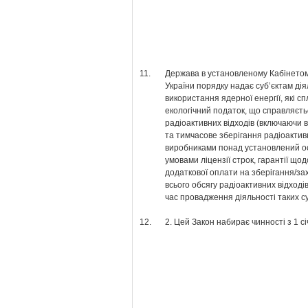
11.
Держава в установленому Кабінетом
України порядку надає суб’єктам дія
використання ядерної енергії, які с
екологічний податок, що справляєть
радіоактивних відходів (включаючи 
та тимчасове зберігання радіоактивн
виробниками понад установлений 
умовами ліцензії строк, гарантії що
додаткової оплати на зберігання/з
всього обсягу радіоактивних відходів
час провадження діяльності таких суб
12.
2. Цей Закон набирає чинності з 1 сі