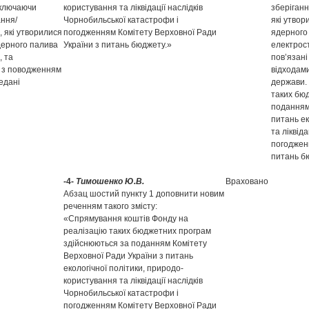
включаючи
користування та ліквідації наслідків
зберіганн
ання/
Чорнобильської катастрофи і
які утвор
, які утворилися
погодженням Комітету Верховної Ради
ядерного
дерного палива
України з питань бюджету.»
електрост
, та
пов’язан
і з поводженням
відходами
едані
держави.
таких бю
поданням
питань ек
та ліквід
погоджен
питань б
-4-
Тимошенко Ю.В.
Враховано
Абзац шостий пункту 1 доповнити новим
реченням такого змісту:
«Спрямування коштів Фонду на
реалізацію таких бюджетних програм
здійснюються за поданням Комітету
Верховної Ради України з питань
екологічної політики, природо-
користування та ліквідації наслідків
Чорнобильської катастрофи і
погодженням Комітету Верховної Ради