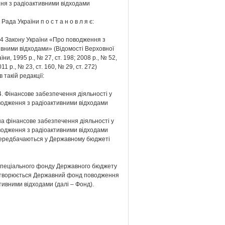
ня з радіоактивними відходами
ада України п о с т а н о в л я є:
 4 Закону України «Про поводження з
ивними відходами» (Відомості Верховної
їни, 1995 р., № 27, ст. 198; 2008 р., № 52,
011 р., № 23, ст. 160, № 29, ст. 272)
 такій редакції:
. Фінансове забезпечення діяльності у
водження з радіоактивними відходами
на фінансове забезпечення діяльності у
водження з радіоактивними відходами
ередбачаються у Державному бюджеті
 спеціального фонду Державного бюджету
створюється Державний фонд поводження
тивними відходами (далі – Фонд).