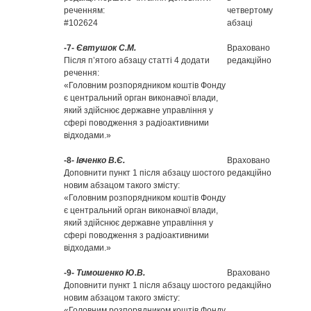
реченням:
четвертому
#102624
абзаці
-7-
Євтушок С.М.
Враховано
Після п’ятого абзацу статті 4 додати
редакційно
речення:
«Головним розпорядником коштів Фонду
є центральний орган виконавчої влади,
який здійснює державне управління у
сфері поводження з радіоактивними
відходами.»
-8-
Івченко В.Є.
Враховано
Доповнити пункт 1 після абзацу шостого
редакційно
новим абзацом такого змісту:
«Головним розпорядником коштів Фонду
є центральний орган виконавчої влади,
який здійснює державне управління у
сфері поводження з радіоактивними
відходами.»
-9-
Тимошенко Ю.В.
Враховано
Доповнити пункт 1 після абзацу шостого
редакційно
новим абзацом такого змісту:
«Головним розпорядником коштів Фонду