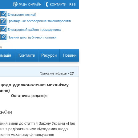
РАДА ОНЛАЙН
КОНТАКТИ
RSS
Електронні петиції
Громадське обговорення законопроєктів
Електронний кабінет громадянина
Повний цикл публічної політики
рмація
Контакти
Ресурси
Новини
Кількість абзаців -
13
" щодо удосконалення механізму
ання)
Остаточна редакція
КРАЇНИ
ння зміни до статті 4 Закону України «Про
ня з радіоактивними відходами» щодо
лення механізму фінансування