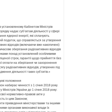
в установленому Кабінетом Міністрів
орядку надає суб’єктам діяльності у сфері
ння ядерної енергії, які сплачують
ий податок, що справляється за утворення
вних відходів (включаючи вже накопичені)
мчасове зберігання радіоактивних відходів
никами понад установлений особливими
іцензії строк, гарантії щодо прийняття без
ої оплати на зберігання чи захоронення
сягу радіоактивних відходів, утворених під
дження діяльності таких суб’єктів.»
нцеві положення
кон набирає чинності з 1 січня 2018 року.
ту Міністрів України до 1 січня 2018 року:
свої нормативно-правові акти у
ість із цим Законом;
ити приведення міністерствами та іншими
ними органами виконавчої влади їх