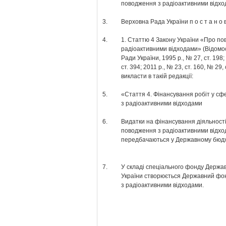
поводження з радіоактивними відх
3.
Верховна Рада України п о с т а н о в
4.
1. Статтю 4 Закону України «Про по
радіоактивними відходами» (Відомо
Ради України, 1995 р., № 27, ст. 198;
ст. 394; 2011 р., № 23, ст. 160, № 29, 
викласти в такій редакції:
5.
«Стаття 4. Фінансування робіт у с
з радіоактивними відходами
6.
Видатки на фінансування діяльності
поводження з радіоактивними відх
передбачаються у Державному бюдж
7.
У складі спеціального фонду Держа
України створюється Державний фо
з радіоактивними відходами.