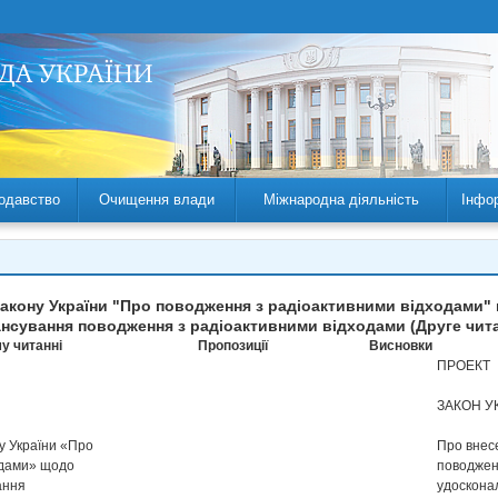
одавство
Очищення влади
Міжнародна діяльність
Інфо
 Закону України "Про поводження з радіоактивними відходами
нсування поводження з радіоактивними відходами (Друге чит
у читанні
Пропозиції
Висновки
ПРОЕКТ
ЗАКОН У
ну України «Про
Про внесе
одами» щодо
поводжен
ання
удоскона