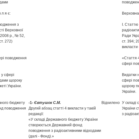
одами
поводжен
 л я є:
Верховна Р
водження з
І. Статтю
сті Верховної
радіоакт
 2008 р., № 52,
Ради Укра
ст. 272)
ст. 394; 2
викласти в
фері поводження
«Стаття 4
сфері по
 у сфері
Видатки 
одами щороку
сфері по
еті України.
щороку п
України.
вного бюджету
-1-
Євтушок С.М.
Відхилено
У складі
нд поводження
Другий абзац статті 4 викласти у такій
України 
редакції:
з радіоак
«У складі Державного бюджету України
створюється Державний фонд
поводження з радіоактивними відходами
(далі - Фонд).»