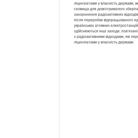
ліцензіатами у власність держави, 
сховища для довготривалого зберіг
захоронення радіоактивних відходів
після переробки відпрацьованого я
українських атомних електростанцій
здійснюються інші заходи, пов’язан
з радіоактивними відходами, які пер
ліцензіатами у власність держави.