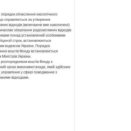
а порядок обчислення екологічного
 що справляється за утворення
вних відходів (включаючи вже накопичені)
мчасове зберігання радіоактивних відходів
никами понад установлений особливими
іцензії строк, встановлюються
им кодексом України. Порядок
ання коштів Фонду встановлюється
 Міністрів України.
 розпорядником коштів Фонду є
ий орган виконавчої влади, який здійснює
 управління у сфері поводження з
ивними відходами.