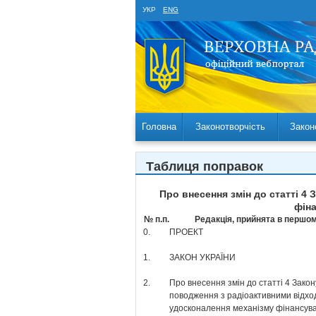
УКР
ENG
Головна
Законотворчість
Закон
Таблиця поправок
Про внесення змін до статті 4
фіна
№ п.п.
Редакція, прийнята в першом
0.
ПРОЕКТ
1.
ЗАКОН УКРАЇНИ
2.
Про внесення змін до статті 4 Зако
поводження з радіоактивними відх
удосконалення механізму фінансув