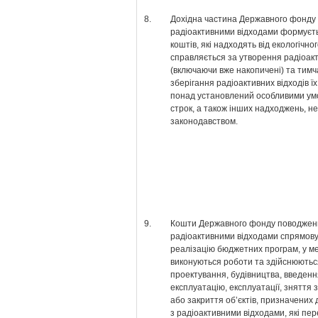
8.
Дохідна частина Державного фонду
радіоактивними відходами формуєть
коштів, які надходять від екологічно
справляється за утворення радіоакт
(включаючи вже накопичені) та тим
зберігання радіоактивних відходів ї
понад установлений особливими умо
строк, а також інших надходжень, н
законодавством.
9.
Кошти Державного фонду поводжен
радіоактивними відходами спрямов
реалізацію бюджетних програм, у м
виконуються роботи та здійснюютьс
проектування, будівництва, введенн
експлуатацію, експлуатації, зняття з
або закриття об’єктів, призначених
з радіоактивними відходами, які пер