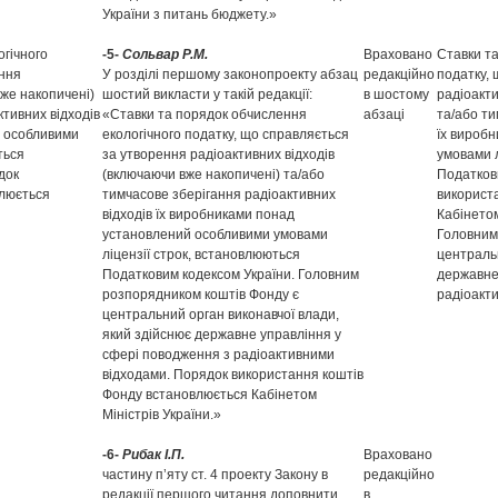
України з питань бюджету.»
огічного
-5-
Сольвар Р.М.
Враховано
Ставки т
ення
У розділі першому законопроекту абзац
редакційно
податку,
вже накопичені)
шостий викласти у такій редакції:
в шостому
радіоакти
ктивних відходів
«Ставки та порядок обчислення
абзаці
та/або ти
й особливими
екологічного податку, що справляється
їх вироб
ться
за утворення радіоактивних відходів
умовами л
док
(включаючи вже накопичені) та/або
Податков
влюється
тимчасове зберігання радіоактивних
використ
відходів їх виробниками понад
Кабінетом
установлений особливими умовами
Головним
ліцензії строк, встановлюються
центральн
Податковим кодексом України. Головним
державне
розпорядником коштів Фонду є
радіоакт
центральний орган виконавчої влади,
який здійснює державне управління у
сфері поводження з радіоактивними
відходами. Порядок використання коштів
Фонду встановлюється Кабінетом
Міністрів України.»
-6-
Рибак І.П.
Враховано
частину п’яту ст. 4 проекту Закону в
редакційно
редакції першого читання доповнити
в