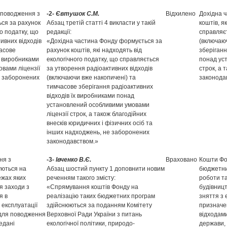
 поводження з
-2-
Євтушок С.М.
Відхилено
Дохідна 
ся за рахунок
Абзац третій статті 4 викласти у такій
коштів, я
го податку, що
редакції:
справляєт
ивних відходів
«Дохідна частина Фонду формується за
(включаю
часове
рахунок коштів, які надходять від
зберіганн
х виробниками
екологічного податку, що справляється
понад ус
вами ліцензії
за утворення радіоактивних відходів
строк, а 
е заборонених
(включаючи вже накопичені) та
законода
тимчасове зберігання радіоактивних
відходів їх виробниками понад
установлений особливими умовами
ліцензії строк, а також благодійних
внесків юридичних і фізичних осіб та
інших надходжень, не заборонених
законодавством.»
ня з
-3-
Івченко В.Є.
Враховано
Кошти Фо
уються на
Абзац шостий пункту 1 доповнити новим
бюджетни
ежах яких
реченням такого змісту:
роботи т
я заходи з
«Спрямування коштів Фонду на
будівницт
я в
реалізацію таких бюджетних програм
зняття з 
 експлуатації
здійснюються за поданням Комітету
призначе
 для поводження
Верховної Ради України з питань
відходами
едані
екологічної політики, природо-
держави,