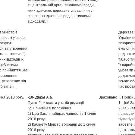
є центральний орган виконавчої влади,
який здійснює державне управління у
сфері поводження з радіоактивними
відходами.»
 Міністрів
Держава 
льності у сфері
України п
плачують
використа
ся за утворення
екологічн
вже накопичені)
радіоакти
их відходів їх
та/або ти
особливими
їх вироб
до прийняття без
умовами л
ахоронення
додатков
, утворених під
всього об
’єктів.».
час прова
чня 2018 року.
-10-
Дирів А.Б.
Враховано
ІІ. Прикі
Пункт 2 викласти у такій редакції:
1. Цей За
"2. Прикінцеві положення
2. Кабіне
1) Цей Закон набирає чинності з 1 січня
привести 
2018 року.
відповідн
2) Кабінету Міністрів України до 1 січня
забезпеч
2018 року:
централь