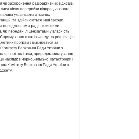
я чи захоронення радіоактивних відходів,
илися після переробки відпрацьованого
 палива українських атомних
анцій, та здійснюються інші заходи,
і з поводженням з радіоактивними
, які передані ліцензіатами у власність
 Спрямування коштів Фонду на реалізацію
джетних програм здійснюється за
 Комітету Верховної Ради України з
ологічної політики, природокористування
ації наслідків Чорнобильської катастрофи і
ням Комітету Верховної Ради України з
юджету.