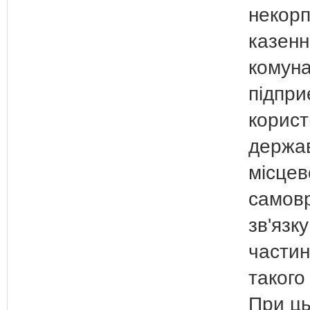
некор
казенн
комун
підпри
корист
держав
місцев
самов
зв'язк
частин
такого
При ць