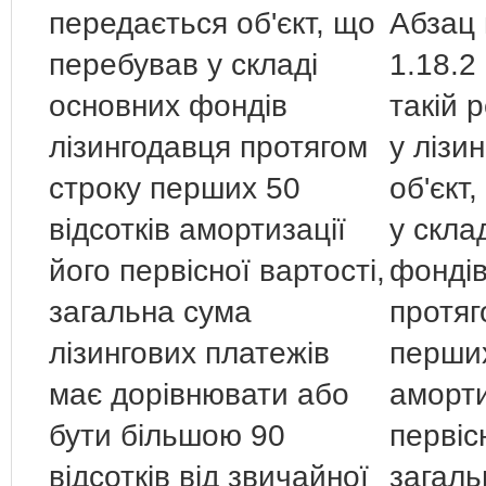
передається об'єкт, що
Абзац 
перебував у складі
1.18.2
основних фондів
такій 
лізингодавця протягом
у лізи
строку перших 50
об'єкт
відсотків амортизації
у скла
його первісної вартості,
фондів
загальна сума
протяг
лізингових платежів
перших
має дорівнювати або
аморти
бути більшою 90
первіс
відсотків від звичайної
загаль