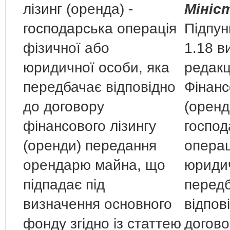
лізинг (оренда) -
Мініс
господарська операція
Підпун
фізичної або
1.18 в
юридичної особи, яка
редакці
передбачає відповідно
Фінанс
до договору
(оренд
фінансового лізингу
господ
(оренди) передання
операц
орендарю майна, що
юридич
підпадає під
перед
визначення основного
відпов
фонду згідно із статтею
догово