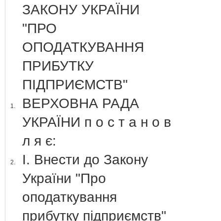
ЗАКОНУ УКРАЇНИ
"ПРО
ОПОДАТКУВАННЯ
ПРИБУТКУ
ПІДПРИЄМСТВ"
ВЕРХОВНА РАДА
1.
УКРАЇНИ п о с т а н о в
л я є:
І. Внести до Закону
2.
України "Про
оподаткування
прибутку підприємств"