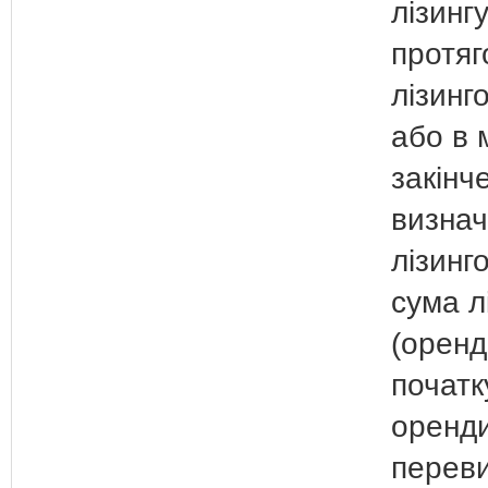
лізинг
протяг
лізинг
або в 
закінч
визнач
лізинг
сума л
(оренд
початк
оренди
переви