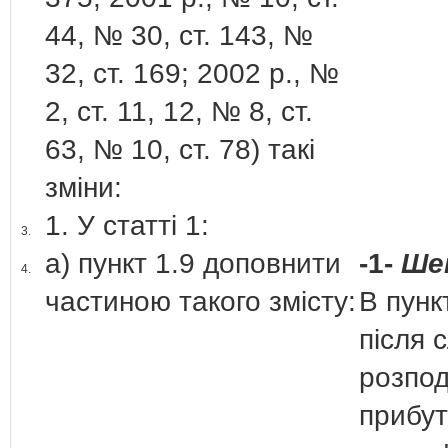
44, № 30, ст. 143, №
32, ст. 169; 2002 р., №
2, ст. 11, 12, № 8, ст.
63, № 10, ст. 78) такі
зміни:
1. У статті 1:
3.
а) пункт 1.9 доповнити
-1-
Ше
4.
частиною такого змісту:
В пункт
після с
розпод
прибут