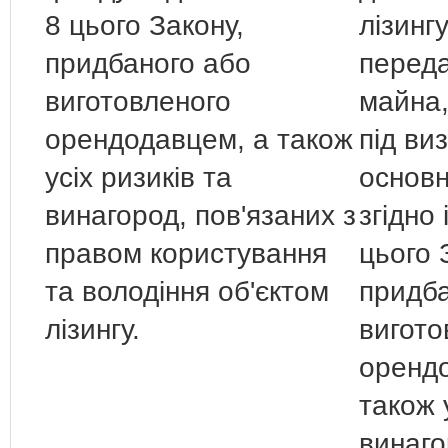
8 цього Закону,
лізинг
придбаного або
перед
виготовленого
майна,
орендодавцем, а також
під ви
усіх ризиків та
основ
винагород, пов'язаних з
згідно 
правом користування
цього 
та володіння об'єктом
придба
лізингу.
вигото
оренд
також 
винаго