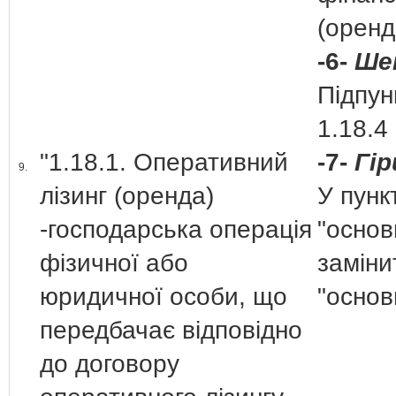
(орен
-6-
Ше
Підпун
1.18.4
"1.18.1. Оперативний
-7-
Гі
9.
лізинг (оренда)
У пунк
-господарська операція
"основ
фізичної або
заміни
юридичної особи, що
"основ
передбачає відповідно
до договору