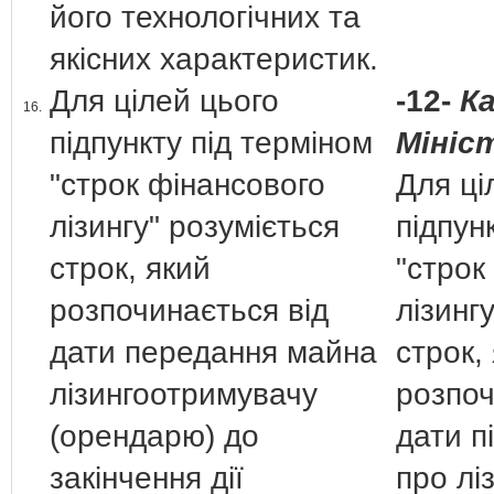
його технологічних та
якісних характеристик.
Для цілей цього
-12-
К
16.
підпункту під терміном
Мініс
"строк фінансового
Для ці
лізингу" розуміється
підпун
строк, який
"строк
розпочинається від
лізинг
дати передання майна
строк,
лізингоотримувачу
розпоч
(орендарю) до
дати п
закінчення дії
про лі