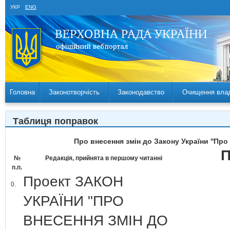
УКР
ENG
Головна
Законотворчість
Законодавство
Очищення вла
Таблиця поправок
Про внесення змін до Закону України ''Про
П
№
Редакція, прийнята в першому читанні
п.п.
Проект ЗАКОН
0.
УКРАЇНИ "ПРО
ВНЕСЕННЯ ЗМІН ДО