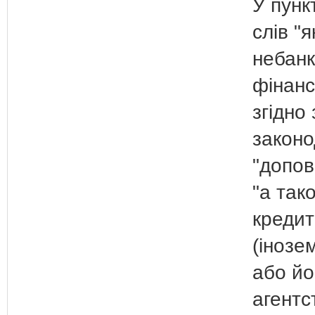
У пункт
слів "
небанк
фінанс
згідно
закон
"допо
"а так
креди
(інозе
або йо
агентс