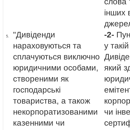
слова 
інших 
джере
"Дивіденди
-2-
Пун
5.
нараховуються та
у такій
сплачуються виключно
Дивіде
юридичними особами,
який з
створеними як
юриди
господарські
емітен
товариства, а також
корпор
некорпоратизованими
чи інв
казенними чи
сертиф