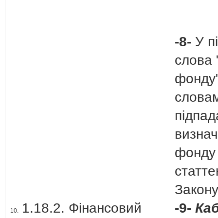
-8-
У п
слова 
фонду"
словам
підпад
визнач
фонду 
статте
Закон
1.18.2. Фінансовий
-9-
Ка
10.