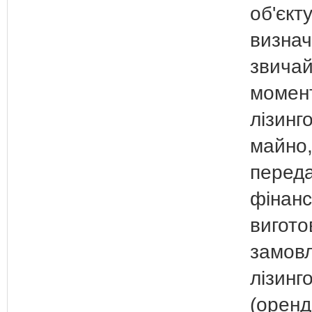
об'єкту
визнач
звичай
момент
лізинг
майно,
переда
фінанс
вигото
замов
лізинг
(оренд