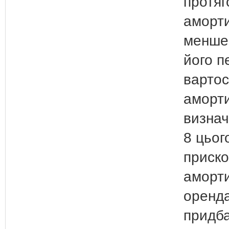
протяг
аморти
менше 
його п
вартос
аморти
визна
8 цьог
приско
аморти
оренда
придба