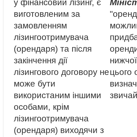
у фінансовий лізинг, є
Мініс
виготовленим за
"оренд
замовленням
можлив
лізингоотримувача
придба
(орендаря) та після
оренди
закінчення дії
нижчої
лізингового договору не
цього о
може бути
визнач
використаним іншими
звича
особами, крім
лізингоотримувача
(орендаря) виходячи з