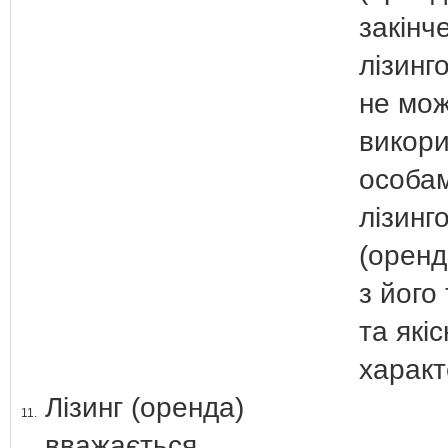
закінче
лізинг
не мож
викор
особам
лізинг
(оренд
з його
та які
харак
Лізинг (оренда)
11.
вважається