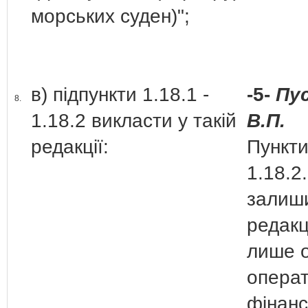
морських суден)";
в) підпункти 1.18.1 -
-5-
Пу
8.
1.18.2 викласти у такій
В.П.
редакції:
Пункти
1.18.2.
залиши
редакц
лише о
операт
фінанс