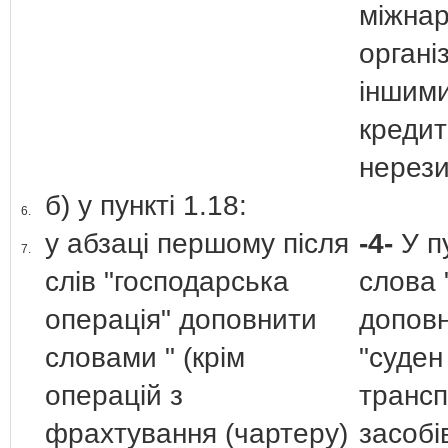
міжна
органі
іншим
креди
нерез
б) у пункті 1.18:
6.
у абзаці першому після
-4-
У п
7.
слів "господарська
слова 
операція" доповнити
допов
словами " (крім
"суден
операцій з
трансп
фрахтування (чартеру)
засобі