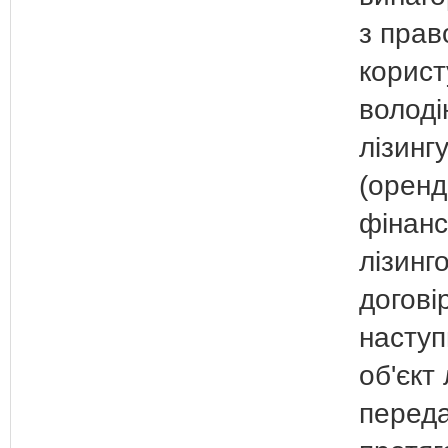
з прав
корист
володі
лізингу
(оренд
фінанс
лізинг
догові
наступ
об'єкт 
переда