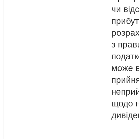
чи від
прибут
розрах
з пра
податк
може 
прийня
неприй
щодо 
дивіде