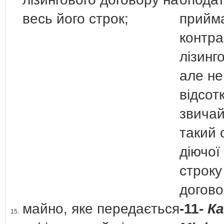
весь його строк;
прийм
контра
лізинг
але не
відсотк
звичай
такий о
діючої
строку 
догов
майно, яке передається
-11-
К
15.