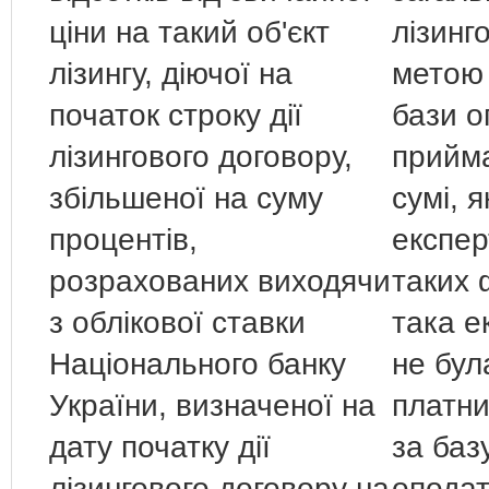
ціни на такий об'єкт
лізинг
лізингу, діючої на
метою
початок строку дії
бази о
лізингового договору,
прийма
збільшеної на суму
сумі, 
процентів,
експер
розрахованих виходячи
таких 
з облікової ставки
така е
Національного банку
не бул
України, визначеної на
платни
дату початку дії
за баз
лізингового договору на
оподат