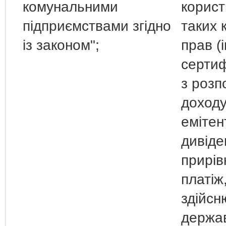
комунальними
корист
підприємствами згідно
таких 
із законом";
прав (
сертифі
з розп
доходу
емітен
дивіде
прирів
платіж
здійсн
держа