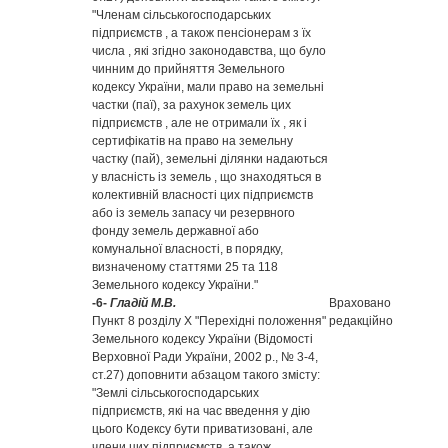
"Членам сільськогосподарських
підприємств , а також пенсіонерам з їх
числа , які згідно законодавства, що було
чинним до прийняття Земельного
кодексу України, мали право на земельні
частки (паї), за рахунок земель цих
підприємств , але не отримали їх , як і
сертифікатів на право на земельну
частку (пай), земельні ділянки надаються
у власність із земель , що знаходяться в
колективній власності цих підприємств
або із земель запасу чи резервного
фонду земель державної або
комунальної власності, в порядку,
визначеному статтями 25 та 118
Земельного кодексу України."
-6-
Гладій М.В.
Враховано
Пункт 8 розділу Х "Перехідні положення"
редакційно
Земельного кодексу України (Відомості
Верховної Ради України, 2002 р., № 3-4,
ст.27) доповнити абзацом такого змісту:
"Землі сільськогосподарських
підприємств, які на час введення у дію
цього Кодексу бути приватизовані, але
члени цих підприємств, а також