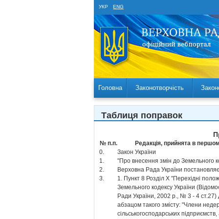
УКР
ENG
Головна
Законотворчість
Закон
Таблиця поправок
П
№ п.п.
Редакція, прийнята в першом
0.
Закон України
1.
"Про внесення змін до Земельного 
2.
Верховна Рада України постановля
3.
1. Пункт 8 Розділ Х "Перехідні поло
Земельного кодексу України (Відомо
Ради України, 2002 р., № 3 - 4 ст.27
абзацом такого змісту: "Члени нед
сільськогосподарських підприємств,