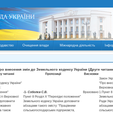
одавство
Очищення влади
Міжнародна діяльність
Інфо
ро внесення змін до Земельного кодексу України (Друге читанн
у читанні
Пропозиції
Висновки
Закон Ук
кодексу України"
"Про вне
є:
Верховна
ження"
-1-
Соболєв С.В.
Враховано
1.Пункт 8
сті Верховної
Пункт 8 Розділ Х "Перехідні положення"
Земельног
) доповнити
Земельного кодексу України доповнити
Ради Укра
ержавних
абзацами такого змісту: "Працівники
абзацами 
 а також
сільськогосподарських підприємств,
сільськог