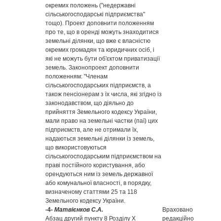
окремих положень ("недержавні
сільськогосподарські підприємства"
тощо). Проект доповнити положенням
про те, що в оренді можуть знаходитися
земельні ділянки, що вже є власністю
окремих громадян та юридичних осіб, і
які не можуть бути об'єктом приватизації
земель. Законопроект доповнити
положенням: "Членам
сільськогосподарських підприємств, а
також пенсіонерам з їх числа, які згідно із
законодавством, що діяльно до
прийняття Земельного кодексу України,
мали право на земельні частки (паї) цих
підприємств, але не отримали їх,
надаються земельні ділянки із земель,
що використовуються
сільськогосподарським підприємством на
праві постійного користування, або
орендуються ним із земель державної
або комунальної власності, в порядку,
визначеному статтями 25 та 118
Земельного кодексу України.
-4-
Матвієнков С.А.
Враховано
Абзац другий пункту 8 Розділу Х
редакційно