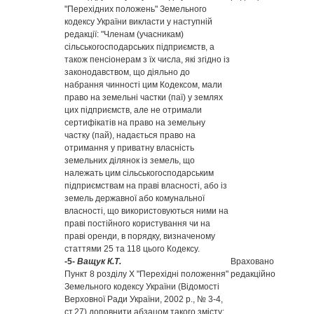
"Перехідних положень" Земельного
кодексу України викласти у наступній
редакції: "Членам (учасникам)
сільськогосподарських підприємств, а
також пенсіонерам з їх числа, які згідно із
законодавством, що діяльно до
набрання чинності цим Кодексом, мали
право на земельні частки (паї) у землях
цих підприємств, але не отримали
сертифікатів на право на земельну
частку (пай), надається право на
отримання у приватну власність
земельних ділянок із земель, що
належать цим сільськогосподарським
підприємствам на праві власності, або із
земель державної або комунальної
власності, що використовуються ними на
праві постійного користування чи на
праві оренди, в порядку, визначеному
статтями 25 та 118 цього Кодексу.
-5-
Ващук К.Т.
Враховано
Пункт 8 розділу Х "Перехідні положення"
редакційно
Земельного кодексу України (Відомості
Верховної Ради України, 2002 р., № 3-4,
ст.27) доповнити абзацом такого змісту: