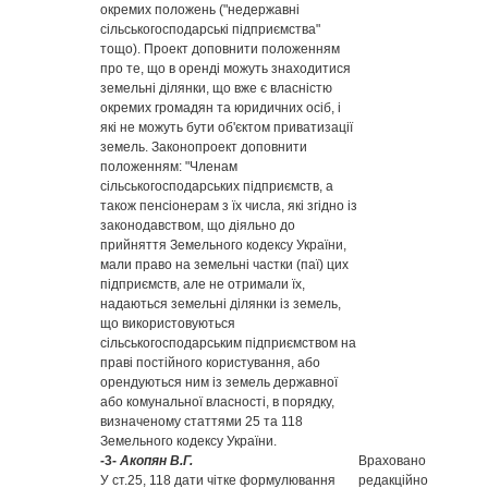
окремих положень ("недержавні
сільськогосподарські підприємства"
тощо). Проект доповнити положенням
про те, що в оренді можуть знаходитися
земельні ділянки, що вже є власністю
окремих громадян та юридичних осіб, і
які не можуть бути об'єктом приватизації
земель. Законопроект доповнити
положенням: "Членам
сільськогосподарських підприємств, а
також пенсіонерам з їх числа, які згідно із
законодавством, що діяльно до
прийняття Земельного кодексу України,
мали право на земельні частки (паї) цих
підприємств, але не отримали їх,
надаються земельні ділянки із земель,
що використовуються
сільськогосподарським підприємством на
праві постійного користування, або
орендуються ним із земель державної
або комунальної власності, в порядку,
визначеному статтями 25 та 118
Земельного кодексу України.
-3-
Акопян В.Г.
Враховано
У ст.25, 118 дати чітке формулювання
редакційно