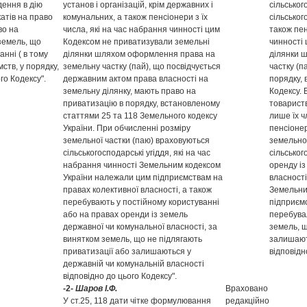
едення в дію
установ і організацій, крім державних і
сільськог
атів на право
комунальних, а також пенсіонери з їх
сільськог
во на
числа, які на час набрання чинності цим
також пен
земель, що
Кодексом не приватизували земельні
чинності
анні ( в тому
ділянки шляхом оформлення права на
ділянки 
ств, у порядку,
земельну частку (пай), що посвідчується
частку (п
го Кодексу".
державним актом права власності на
порядку, 
земельну ділянку, мають право на
Кодексу. 
приватизацію в порядку, встановленому
товариств
статтями 25 та 118 Земельного кодексу
лише їх ч
України. При обчисленні розміру
пенсіонер
земельної частки (паю) враховуються
земельно
сільськогосподарські угіддя, які на час
сільськог
набрання чинності Земельним кодексом
оренду із
України належали цим підприємствам на
власності
правах колективної власності, а також
Земельни
перебувають у постійному користуванні
підприємс
або на правах оренди із земель
перебувал
державної чи комунальної власності, за
земель, щ
винятком земель, що не підлягають
залишают
приватизації або залишаються у
відповідн
державній чи комунальній власності
відповідно до цього Кодексу".
-2-
Шаров І.Ф.
Враховано
У ст.25, 118 дати чітке формулювання
редакційно