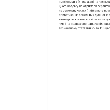
пенсіонери з їх числа, які на час вв
цього Кодексу не отримали сертифік
на земельну частку (пай) мають пра
приватизацію земельних ділянок із 
знаходяться у власності чи користув
числі на правах оренди)цих підприєм
визначеному статтями 25 та 118 цьо