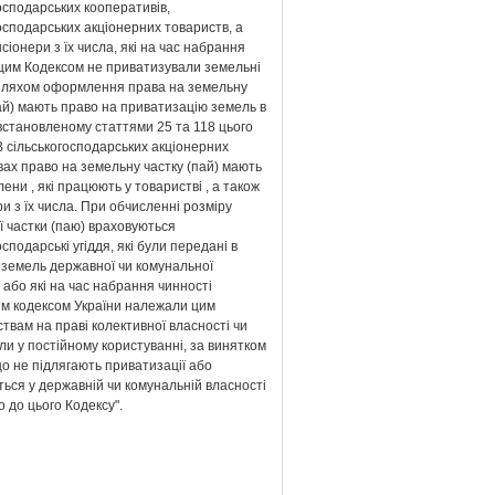
осподарських кооперативів,
осподарських акціонерних товариств, а
сіонери з їх числа, які на час набрання
 цим Кодексом не приватизували земельні
шляхом оформлення права на земельну
ай) мають право на приватизацію земель в
встановленому статтями 25 та 118 цього
В сільськогосподарських акціонерних
ах право на земельну частку (пай) мають
лени , які працюють у товаристві , а також
и з їх числа. При обчисленні розміру
ї частки (паю) враховуються
осподарські угіддя, які були передані в
 земель державної чи комунальної
 або які на час набрання чинності
м кодексом України належали цим
твам на праві колективної власності чи
и у постійному користуванні, за винятком
о не підлягають приватизації або
ься у державній чи комунальній власності
о до цього Кодексу".