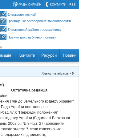
РАДА ОНЛАЙН
КОНТАКТИ
RSS
Електронні петиції
Громадське обговорення законопроєктів
Електронний кабінет громадянина
Повний цикл публічної політики
рмація
Контакти
Ресурси
Новини
Кількість абзаців -
5
я)
Остаточна редакція
раїни
сення змін до Земельного кодексу України"
 Рада України постановляє:
 Розділу Х "Перехідні положення"
о кодексу України (Відомості Верховної
їни, 2002 р., № 3-4,ст. 27) доповнити
такого змісту: "Члени колективних
осподарських підприємств,