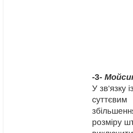
-3-
Мойсик
У зв‘язку і
суттєвим
збільшенн
розміру ш