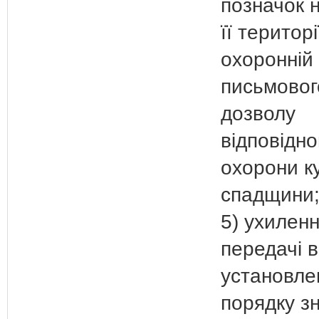
позначок н
її території
охоронній 
письмовог
дозволу
відповідно
охорони к
спадщини
5) ухиленн
передачі в
установле
порядку з