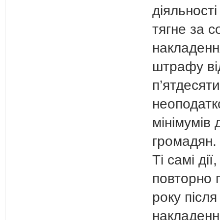
діяльності 
тягне за 
накладенн
штрафу ві
п’ятдесяти
неоподатк
мінімумів 
громадян.
Ті самі дії
повторно 
року після
накладенн