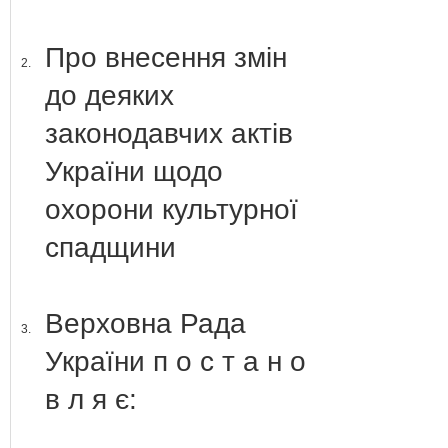
Про внесення змін
2.
до деяких
законодавчих актів
України щодо
охорони культурної
спадщини
Верховна Рада
3.
України п о с т а н о
в л я є: