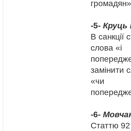
громадян»
-5-
Круць 
В санкції с
слова «і
попередж
замінити 
«чи
попередже
-6-
Мовчан
Статтю 92