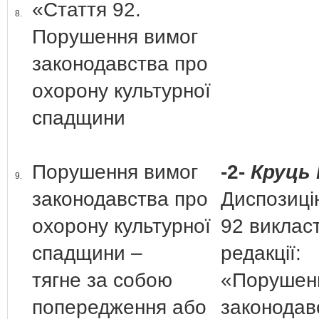
«Стаття 92.
8.
Порушення вимог
законодавства про
охорону культурної
спадщини
Порушення вимог
-2-
Круць 
9.
законодавства про
Диспозицію
охорону культурної
92 викласт
спадщини –
редакції:
тягне за собою
«Порушен
попередження або
законодав