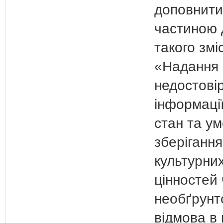
доповнити
частиною 
такого змі
«Надання
недостові
інформаці
стан та у
зберігання
культурни
цінностей
необґрунт
відмова в 