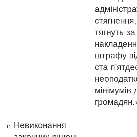
адміністр
стягнення,
тягнуть з
накладенн
штрафу ві
ста п’ятде
неоподатк
мінімумів 
громадян.
Невиконання
12.
законних рішень,