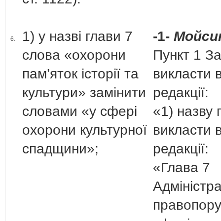
1) у назві глави 7
-1-
Мойсик
6.
слова «охорони
Пункт 1 З
пам’яток історії та
викласти в
культури» замінити
редакції:
словами «у сфері
«1) назву 
охорони культурної
викласти в
спадщини»;
редакції:
«Глава 7
Адміністра
правопору