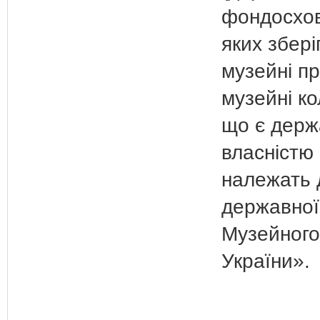
фондосхов
яких збері
музейні пр
музейні ко
що є дер
власністю 
належать 
державної
Музейного
України».