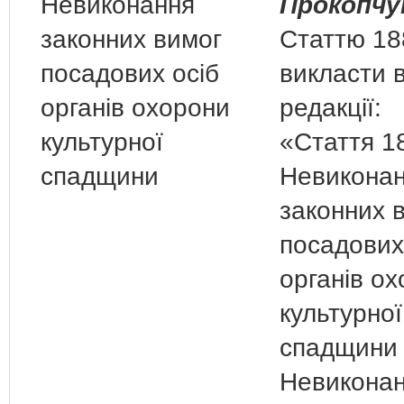
Невиконання
Прокопчу
законних вимог
Статтю 18
посадових осіб
викласти в
органів охорони
редакції:
культурної
«Стаття 1
спадщини
Невикона
законних 
посадових
органів о
культурної
спадщини
Невикона