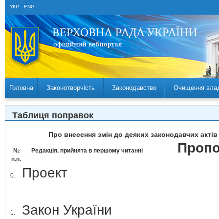
УКР
ENG
Головна
Законотворчість
Законодавство
Очищення вла
Таблиця поправок
Про внесення змін до деяких законодавчих акті
Пропо
№
Редакція, прийнята в першому читанні
п.п.
Проект
0.
Закон України
1.