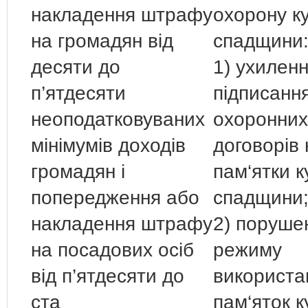
накладення штрафу
охорону к
на громадян від
спадщини
десяти до
1) ухиленн
п’ятдесяти
підписанн
неоподатковуваних
охоронних
мінімумів доходів
договорів 
громадян і
пам‘ятки к
попередження або
спадщини
накладення штрафу
2) поруше
на посадових осіб
режиму
від п’ятдесяти до
використа
ста
пам‘яток к