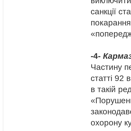
виключити
санкції ста
покарання
«попередж
-4-
Кармаз
Частину п
статті 92 
в такій ред
«Порушен
законодав
охорону к