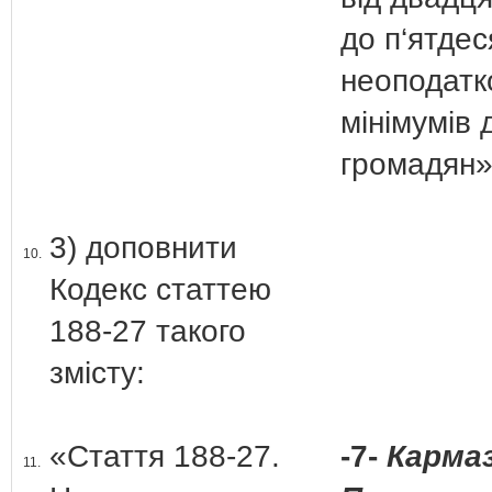
до п‘ятдес
неоподатк
мінімумів 
громадян»
3) доповнити
10.
Кодекс статтею
188-27 такого
змісту:
«Стаття 188-27.
-7-
Кармаз
11.