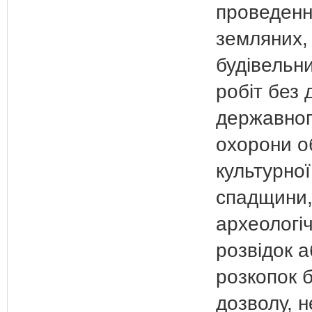
проведен
земляних,
будівельни
робіт без 
державног
охорони об
культурної
спадщини,
археологі
розвідок 
розкопок 
дозволу, 