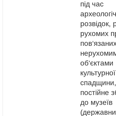
під час
археологі
розвідок, 
рухомих п
пов‘язаних
нерухоми
об‘єктами
культурної
спадщини,
постійне з
до музеїв
(державни