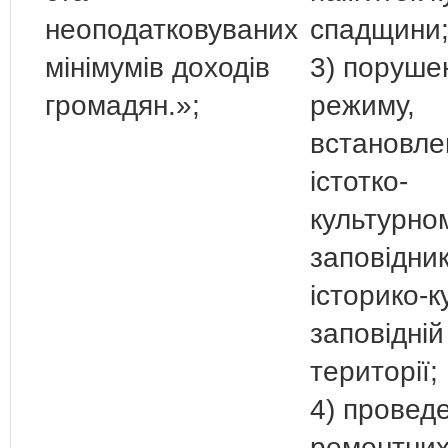
неоподатковуваних
спадщини
мінімумів доходів
3) поруше
громадян.»;
режиму,
встановле
істотко-
культурно
заповідник
історико-к
заповідній
території;
4) провед
ремонтних