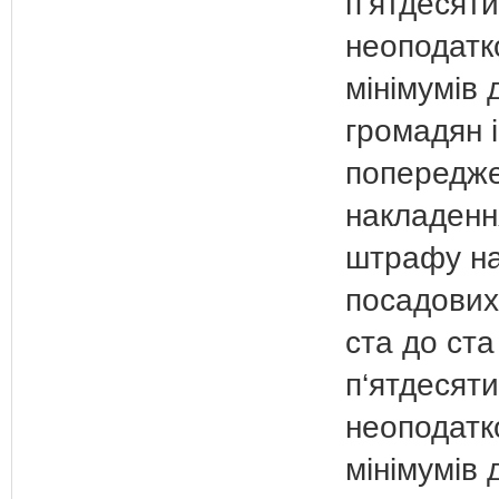
п‘ятдесяти
неоподатк
мінімумів 
громадян і
попередже
накладенн
штрафу н
посадових 
ста до ста
п‘ятдесяти
неоподатк
мінімумів 