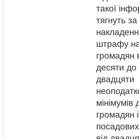
такої інфо
тягнуть з
накладенн
штрафу н
громадян 
десяти до
двадцяти
неоподатк
мінімумів 
громадян і
посадових
від двадця