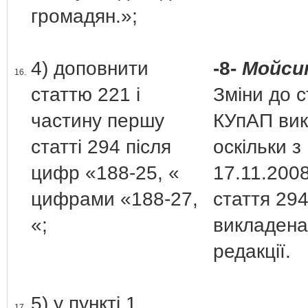
громадян.»;
4) доповнити
-8-
Мойсик
16.
статтю 221 і
Зміни до с
частину першу
КУпАП вик
статті 294 після
оскільки з
цифр «188-25, «
17.11.2008
цифрами «188-27,
стаття 29
«;
викладена
редакції.
5) у пункті 1
17.