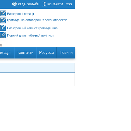
РАДА ОНЛАЙН
КОНТАКТИ
RSS
Електронні петиції
Громадське обговорення законопроєктів
Електронний кабінет громадянина
Повний цикл публічної політики
рмація
Контакти
Ресурси
Новини