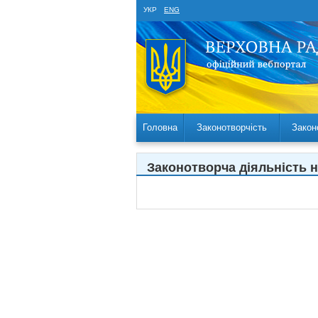
УКР
ENG
Головна
Законотворчість
Закон
Законотворча діяльність 