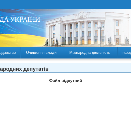
одавство
Очищення влади
Міжнародна діяльність
Інфо
народних депутатів
Файл відсутний