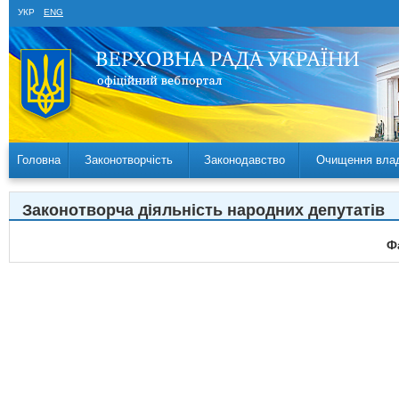
УКР
ENG
Головна
Законотворчість
Законодавство
Очищення вла
Законотворча діяльність народних депутатів
Ф