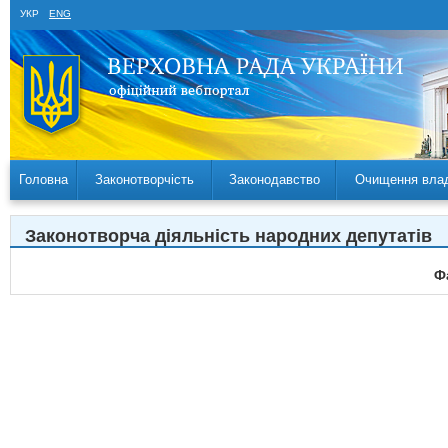
УКР
ENG
Головна
Законотворчість
Законодавство
Очищення вла
Законотворча діяльність народних депутатів
Ф