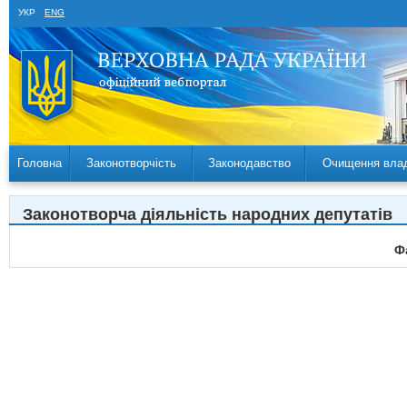
УКР
ENG
Головна
Законотворчість
Законодавство
Очищення вла
Законотворча діяльність народних депутатів
Ф