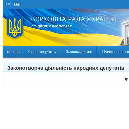
УКР
ENG
Головна
Законотворчість
Законодавство
Очищення вла
Законотворча діяльність народних депутатів
Ф