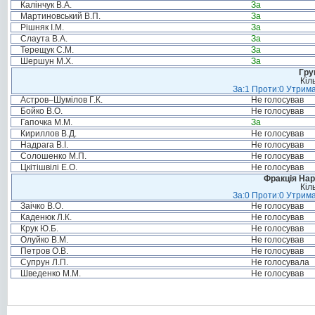
Калінчук В.А.
За
Мартиновський В.П.
За
Рішняк І.М.
За
Слаута В.А.
За
Терещук С.М.
За
Шершун М.Х.
За
Гру
Кіл
За:1 Проти:0 Утрима
Астров–Шумілов Г.К.
Не голосував
Бойко В.О.
Не голосував
Гапочка М.М.
За
Кириллов В.Д.
Не голосував
Надрага В.І.
Не голосував
Солошенко М.П.
Не голосував
Цкітішвілі Е.О.
Не голосував
Фракція Нар
Кіл
За:0 Проти:0 Утрима
Заічко В.О.
Не голосував
Каденюк Л.К.
Не голосував
Крук Ю.Б.
Не голосував
Олуйко В.М.
Не голосував
Петров О.В.
Не голосував
Супрун Л.П.
Не голосувала
Шведенко М.М.
Не голосував