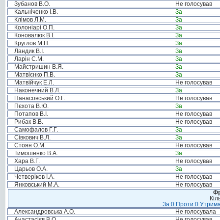
Зубанов В.О.
Не голосував
Кальніченко І.В.
За
Клімов Л.М.
За
Колоніарі О.П.
За
Коновалюк В.І.
За
Круглов М.П.
За
Ландик В.І.
За
Ларін С.М.
За
Майстришин В.Я.
За
Матвієнко П.В.
За
Матвійчук Е.Л.
Не голосував
Наконечний В.Л.
За
Панасовський О.Г.
Не голосував
Пєхота В.Ю.
За
Потапов В.І.
Не голосував
Рибак В.В.
Не голосував
Самофалов Г.Г.
За
Сівкович В.Л.
За
Стоян О.М.
Не голосував
Тимошенко В.А.
За
Хара В.Г.
Не голосував
Царьов О.А.
За
Четверіков І.А.
Не голосував
Янковський М.А.
Не голосував
Фр
Кіл
За:0 Проти:0 Утрима
Александровська А.О.
Не голосувала
Анастасієв В.О.
Не голосував