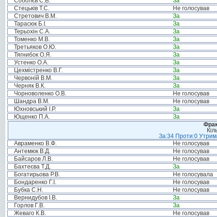
Соболєв С.В.
За
Стецьків Т.С.
Не голосував
Стретович В.М.
За
Тарасюк Б.І.
За
Терьохін С.А.
За
Томенко М.В.
За
Третьяков О.Ю.
За
Тягнибок О.Я.
За
Устенко О.А.
За
Цехмістренко В.Г.
За
Червоній В.М.
За
Черняк В.К.
За
Чорноволенко О.В.
Не голосував
Шандра В.М.
Не голосував
Юхновський І.Р.
За
Ющенко П.А.
За
Фрак
Кіл
За:34 Проти:0 Утрима
Авраменко В.Ф.
Не голосував
Антемюк В.Д.
Не голосував
Байсаров Л.В.
Не голосував
Бахтеєва Т.Д.
За
Богатирьова Р.В.
Не голосувала
Бондаренко Г.І.
Не голосував
Бубка С.Н.
Не голосував
Вернидубов І.В.
За
Горлов Г.В.
За
Жеваго К.В.
Не голосував