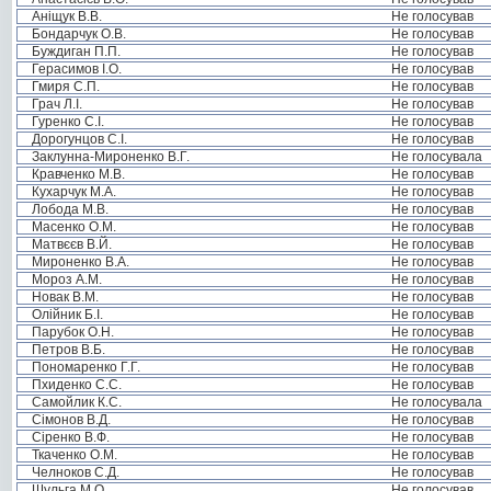
Аніщук В.В.
Не голосував
Бондарчук О.В.
Не голосував
Буждиган П.П.
Не голосував
Герасимов І.О.
Не голосував
Гмиря С.П.
Не голосував
Грач Л.І.
Не голосував
Гуренко С.І.
Не голосував
Дорогунцов С.І.
Не голосував
Заклунна-Мироненко В.Г.
Не голосувала
Кравченко М.В.
Не голосував
Кухарчук М.А.
Не голосував
Лобода М.В.
Не голосував
Масенко О.М.
Не голосував
Матвєєв В.Й.
Не голосував
Мироненко В.А.
Не голосував
Мороз А.М.
Не голосував
Новак В.М.
Не голосував
Олійник Б.І.
Не голосував
Парубок О.Н.
Не голосував
Петров В.Б.
Не голосував
Пономаренко Г.Г.
Не голосував
Пхиденко С.С.
Не голосував
Самойлик К.С.
Не голосувала
Сімонов В.Д.
Не голосував
Сіренко В.Ф.
Не голосував
Ткаченко О.М.
Не голосував
Челноков С.Д.
Не голосував
Шульга М.О.
Не голосував