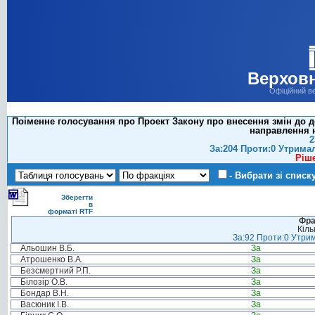
Верховн
Офіційний в
Поіменне голосування про Проект Закону про внесення змін до д
направлення 
2
За:204 Проти:0 Утрима
Ріш
- Вибрати зі списк
Зберегти
в
форматі RTF
Фра
Кіль
За:92 Проти:0 Утрим
Альошин В.Б.
За
Атрошенко В.А.
За
Безсмертний Р.П.
За
Білозір О.В.
За
Бондар В.Н.
За
Васюник І.В.
За