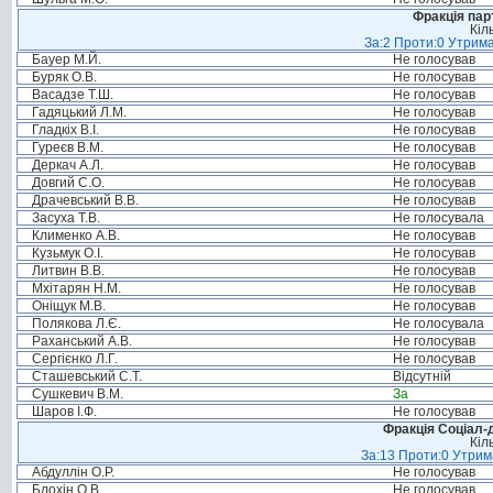
Фракція пар
Кіл
За:2 Проти:0 Утрима
Бауер М.Й.
Не голосував
Буряк О.В.
Не голосував
Васадзе Т.Ш.
Не голосував
Гадяцький Л.М.
Не голосував
Гладкіх В.І.
Не голосував
Гуреєв В.М.
Не голосував
Деркач А.Л.
Не голосував
Довгий С.О.
Не голосував
Драчевський В.В.
Не голосував
Засуха Т.В.
Не голосувала
Клименко А.В.
Не голосував
Кузьмук О.І.
Не голосував
Литвин В.В.
Не голосував
Мхітарян Н.М.
Не голосував
Оніщук М.В.
Не голосував
Полякова Л.Є.
Не голосувала
Раханський А.В.
Не голосував
Сергієнко Л.Г.
Не голосував
Сташевський С.Т.
Відсутній
Сушкевич В.М.
За
Шаров І.Ф.
Не голосував
Фракція Соціал-д
Кіл
За:13 Проти:0 Утрима
Абдуллін О.Р.
Не голосував
Блохін О.В.
Не голосував