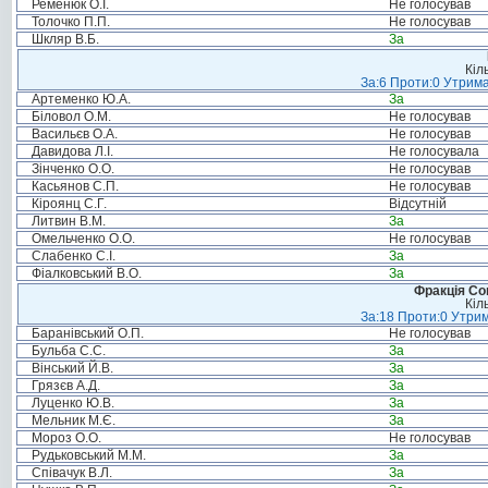
Ременюк О.І.
Не голосував
Толочко П.П.
Не голосував
Шкляр В.Б.
За
Кіл
За:6 Проти:0 Утрима
Артеменко Ю.А.
За
Біловол О.М.
Не голосував
Васильєв О.А.
Не голосував
Давидова Л.І.
Не голосувала
Зінченко О.О.
Не голосував
Касьянов С.П.
Не голосував
Кіроянц С.Г.
Відсутній
Литвин В.М.
За
Омельченко О.О.
Не голосував
Слабенко С.І.
За
Фіалковський В.О.
За
Фракція Соц
Кіл
За:18 Проти:0 Утрим
Баранівський О.П.
Не голосував
Бульба С.С.
За
Вінський Й.В.
За
Грязєв А.Д.
За
Луценко Ю.В.
За
Мельник М.Є.
За
Мороз О.О.
Не голосував
Рудьковський М.М.
За
Співачук В.Л.
За