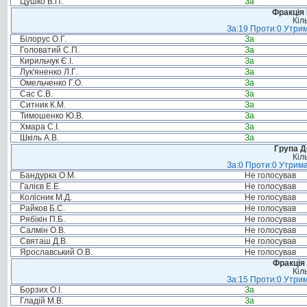
Цушко В.П.
За
Фракція
Кіл
За:19 Проти:0 Утрим
Білорус О.Г.
За
Головатий С.П.
За
Кирильчук Є.І.
За
Лук'яненко Л.Г.
За
Омельченко Г.О.
За
Сас С.В.
За
Ситник К.М.
За
Тимошенко Ю.В.
За
Хмара С.І.
За
Шкіль А.В.
За
Група Д
Кіл
За:0 Проти:0 Утрима
Бандурка О.М.
Не голосував
Галієв Е.Е.
Не голосував
Колісник М.Д.
Не голосував
Райков Б.С.
Не голосував
Рябікін П.Б.
Не голосував
Салмін О.В.
Не голосував
Святаш Д.В.
Не голосував
Ярославський О.В.
Не голосував
Фракція 
Кіл
За:15 Проти:0 Утрим
Борзих О.І.
За
Гладій М.В.
За