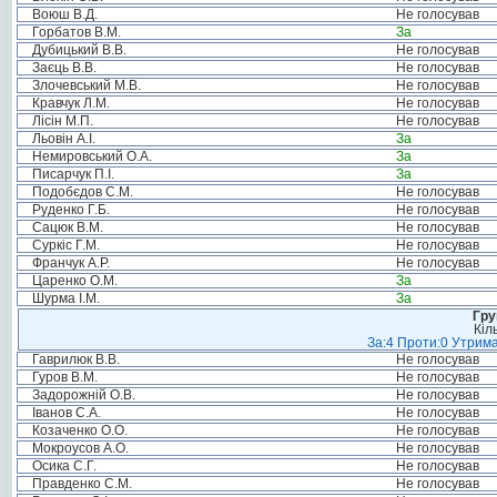
Воюш В.Д.
Не голосував
Горбатов В.М.
За
Дубицький В.В.
Не голосував
Заєць В.В.
Не голосував
Злочевський М.В.
Не голосував
Кравчук Л.М.
Не голосував
Лісін М.П.
Не голосував
Льовін А.І.
За
Немировський О.А.
За
Писарчук П.І.
За
Подобєдов С.М.
Не голосував
Руденко Г.Б.
Не голосував
Сацюк В.М.
Не голосував
Суркіс Г.М.
Не голосував
Франчук А.Р.
Не голосував
Царенко О.М.
За
Шурма І.М.
За
Гру
Кіл
За:4 Проти:0 Утрима
Гаврилюк В.В.
Не голосував
Гуров В.М.
Не голосував
Задорожній О.В.
Не голосував
Іванов С.А.
Не голосував
Козаченко О.О.
Не голосував
Мокроусов А.О.
Не голосував
Осика С.Г.
Не голосував
Правденко С.М.
Не голосував