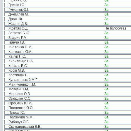
Гірник Є.О.
За
Гринів І.О.
За
Гуменюк О.І.
За
Джемілєв М. .
За
Драч І.Ф.
За
Жванія Д.В.
За
Жовтяк Є.Д.
Не голосував
Загрева Б.Ю.
За
Зварич Р.М.
За
Іванчо І.В.
За
Ігнатенко П.М.
За
Кармазін Ю.А.
За
Качур П.С.
За
Кириленко В.А.
За
Коваль В.С.
За
Косів М.В.
За
Костинюк Б.І.
За
Кульчинський М.Г.
За
Манчуленко Г.М.
За
Мовчан П.М.
За
Морозов О.В.
За
Олексіюк С.С.
За
Оробець Ю.М.
За
Павленко Ю.О.
За
Плющ І.С.
За
Полянчич М.М.
За
Рибачук О.Б.
За
Скомаровський В.В.
За