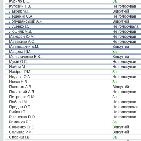
Курило В.С.
За
Кутовий Т.В.
Не голосував
Лаврик М.І.
Відсутній
Лещенко С.А.
Не голосував
Лопушанський А.Я.
Відсутній
Луценко І.С.
Не голосувала
Люшняк М.В.
Не голосував
Македон Ю.М.
Не голосував
Матвієнко А.С.
Не голосував
Матківський Б.М.
Відсутній
Мацола Р.М.
За
Мельниченко В.В.
Відсутній
Мусій О.С.
Не голосував
Найєм М. .
Не голосував
Насіров Р.М.
За
Недава О.А.
Не голосував
Новак Н.В.
За
Павелко А.В.
Відсутній
Палатний А.Л.
Не голосував
Петренко О.М.
За
Побер І.М.
Не голосував
Продан О.П.
Не голосувала
Рибак І.П.
Не голосував
Різаненко П.О.
Не голосував
Романюк Р.С.
За
Савченко О.Ю.
Відсутній
Сольвар Р.М.
Відсутній
Спориш І.Д.
За