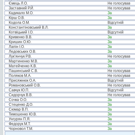
Ємець Л.О.
Не голосував
Заставний Р.Й.
Не голосував
Кадикало М.О.
За
Кірш О.В.
За
Кодола О.М.
Відсутній
Константіновський В.Л.
За
Котвіцький І.О.
Відсутній
Кривенко В.В.
За
Кришин О.Ю.
За
Лапін І.О.
За
Ледовських О.В.
За
Лук’янчук Р.В.
Не голосував
Мартиненко М.В.
За
Матейченко К.В.
За
Пашинський С.В.
Не голосував
Поляков М.А.
Не голосував
Присяжнюк О.А.
Відсутній
Романовський О.В.
Не голосував
Савчук Ю.П.
Відсутній
Сидорчук В.В.
Не голосував
Сочка О.О.
За
Стеценко Д.О.
За
Сюмар В.П.
За
Тимошенко Ю.В.
За
Унгурян П.Я.
За
Федорук М.Т.
За
Чорновол Т.М.
За