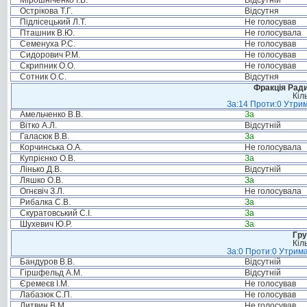
Мірошніченко І.В.
Відсутній
Острікова Т.Г.
Відсутня
Підлісецький Л.Т.
Не голосував
Пташник В.Ю.
Не голосувала
Семенуха Р.С.
Не голосував
Сидорович Р.М.
Не голосував
Скрипник О.О.
Не голосував
Сотник О.С.
Відсутня
Фракція Ради
Кіл
За:14 Проти:0 Утрим
Амельченко В.В.
За
Вітко А.Л.
Відсутній
Галасюк В.В.
За
Корчинська О.А.
Не голосувала
Купрієнко О.В.
За
Лінько Д.В.
Відсутній
Ляшко О.В.
За
Огнєвіч З.Л.
Не голосувала
Рибалка С.В.
За
Скуратовський С.І.
За
Шухевич Ю.Р.
За
Гру
Кіл
За:0 Проти:0 Утрима
Бандуров В.В.
Відсутній
Гіршфельд А.М.
Відсутній
Єремеєв І.М.
Не голосував
Лабазюк С.П.
Не голосував
Литвин В.М.
Не голосував