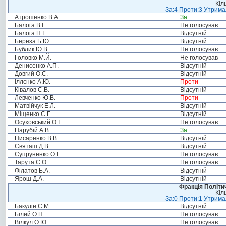
Кіл
За:4 Проти:3 Утримал
Атрошенко В.А.
За
Балога В.І.
Не голосував
Балога П.І.
Відсутній
Береза Б.Ю.
Відсутній
Бублик Ю.В.
Не голосував
Головко М.Й.
Не голосував
Денисенко А.П.
Відсутній
Довгий О.С.
Відсутній
Іллєнко А.Ю.
Проти
Ківалов С.В.
Відсутній
Левченко Ю.В.
Проти
Матвійчук Е.Л.
Відсутній
Міщенко С.Г.
Відсутній
Осуховський О.І.
Не голосував
Парубій А.В.
За
Писаренко В.В.
Відсутній
Святаш Д.В.
Відсутній
Супруненко О.І.
Не голосував
Тарута С.О.
Не голосував
Філатов Б.А.
Відсутній
Ярош Д.А.
Відсутній
Фракція Політич
Кіл
За:0 Проти:1 Утримал
Бакулін Є.М.
Відсутній
Білий О.П.
Не голосував
Вілкул О.Ю.
Не голосував