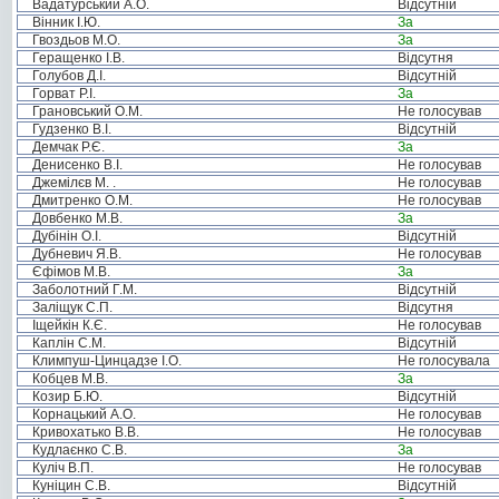
Вадатурський А.О.
Відсутній
Вінник І.Ю.
За
Гвоздьов М.О.
За
Геращенко І.В.
Відсутня
Голубов Д.І.
Відсутній
Горват Р.І.
За
Грановський О.М.
Не голосував
Гудзенко В.І.
Відсутній
Демчак Р.Є.
За
Денисенко В.І.
Не голосував
Джемілєв М. .
Не голосував
Дмитренко О.М.
Не голосував
Довбенко М.В.
За
Дубінін О.І.
Відсутній
Дубневич Я.В.
Не голосував
Єфімов М.В.
За
Заболотний Г.М.
Відсутній
Заліщук С.П.
Відсутня
Іщейкін К.Є.
Не голосував
Каплін С.М.
Відсутній
Климпуш-Цинцадзе І.О.
Не голосувала
Кобцев М.В.
За
Козир Б.Ю.
Відсутній
Корнацький А.О.
Не голосував
Кривохатько В.В.
Не голосував
Кудлаєнко С.В.
За
Куліч В.П.
Не голосував
Куніцин С.В.
Відсутній