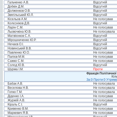
Гальченко А.В.
Відсутній
Добкін Д.М.
Відсутній
Долженков О.В.
Відсутній
Звягільський Ю.Л.
Відсутній
Кісельов А.М.
Не голосував
Колєсніков Д.В.
Відсутній
Ларін С.М.
Не голосував
Льовочкіна Ю.В.
Не голосувала
Матвієнков С.А.
Відсутній
Мірошниченко Ю.Р.
Відсутній
Нечаєв О.І.
Відсутній
Новинський В.В.
Відсутній
Павленко Ю.О.
Не голосував
Папієв М.М.
Не голосував
Сажко С.М.
Не голосував
Солод Ю.В.
Відсутній
Шурма І.М.
Проти
Фракція Політичної
Кіл
За:0 Проти:0 Утрима
Бабак А.В.
Не голосувала
Веселова Н.В.
Не голосувала
Гопко Г.М.
Не голосувала
Діденко І.А.
Не голосував
Журжій А.В.
Не голосував
Кіраль С.І.
Відсутній
Кривенко В.М.
Не голосував
Маркевич Я.В.
Не голосував