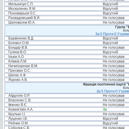
Мельничук С.П.
Відсутній
Москаленко Я.М.
Відсутній
Пономарьов О.С.
Відсутній
Развадовський В.Й.
Не голосував
Шаповалов Ю.А.
Не голосував
Група "
Кіл
За:0 Проти:0 Утрима
Барвіненко В.Д.
Відсутній
Біловол О.М.
Відсутній
Бондар В.В.
Не голосував
Гуляєв В.О.
Відсутній
Ільюк А.О.
Не голосував
Клімов Л.М.
Не голосував
Ничипоренко В.М.
Не голосував
Пресман О.С.
Не голосував
Шипко А.Ф.
Не голосував
Яценко А.В.
Не голосував
Фракція політичної партії
Кіл
За:5 Проти:0 Утрим
Абдуллін О.Р.
Не голосував
Власенко С.В.
Не голосував
Івченко В.Є.
Не голосував
Кожем’якін А.А.
За
Крулько І.І.
Не голосував
Луценко І.В.
Відсутній
Рябчин О.М.
Відсутній
Соболєв С.В.
Не голосував