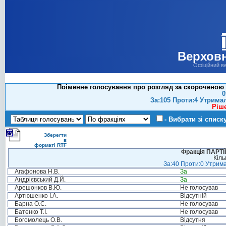
Верховн
Офіційний в
Поіменне голосування про розгляд за скороченою 
0
За:105 Проти:4 Утрима
Ріш
- Вибрати зі списк
Зберегти
в
форматі RTF
Фракція ПАРТ
Кіль
За:40 Проти:0 Утрима
Агафонова Н.В.
За
Андрієвський Д.Й.
За
Арешонков В.Ю.
Не голосував
Артюшенко І.А.
Відсутній
Барна О.С.
Не голосував
Батенко Т.І.
Не голосував
Богомолець О.В.
Відсутня