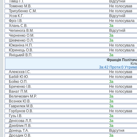
Тіміш Г.І.
Відсутній
Томенко М.В.
Не голосував
Тригубенко С.М.
Не голосував
Усов К.Г.
Відсутній
Фріз І.В.
Не голосувала
Хлань С.В.
За
Чепинога В.М.
Відсутній
Черненко О.М.
За
Шевченко О.Л.
За
Южаніна Н.П.
Не голосувала
Юринець О.В.
Не голосувала
Яніцький В.П.
За
Фракція Політи
Кіл
За:42 Проти:0 Утрима
Алексєєв І.С.
Не голосував
Бабій Ю.Ю.
Не голосував
Бойко О.П.
За
Бриченко І.В.
Не голосував
Ванат П.М.
Не голосував
Величкович М.Р.
За
Вознюк Ю.В.
За
Гаврилюк М.В.
За
Горбунов О.В.
Не голосував
Гузь І.В.
За
Денісова Л.Л.
За
Дзюблик П.В.
За
Донець Т.А.
Відсутня
Дроздик О.В.
За