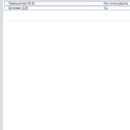
Тимошенко Ю.В.
Не голосувала
Шлемко Д.В.
За