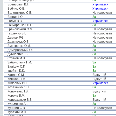
Білоцерковець Д.О.
За
Брензович В.І.
Утримався
Бублик Ю.В.
Утримався
Валентиров С.В.
Не голосував
Вінник І.Ю.
За
Голуб В.В.
Утримався
Гончаренко О.О.
За
Грановський О.М.
Не голосував
Гудзенко В.І.
Не голосував
Демчак Р.Є.
Не голосував
Дехтярчук О.В.
Не голосував
Дмитренко О.М.
За
Домбровський О.Г.
За
Дубневич Я.В.
За
Єфімов М.В.
Не голосував
Заболотний Г.М.
За
Заліщук С.П.
За
Іщейкін К.Є.
За
Каплін С.М.
Відсутній
Кишкар П.М.
Відсутній
Князевич Р.П.
Утримався
Козаченко Л.П.
За
Кононенко І.В.
Відсутній
Король В.М.
За
Кривохатько В.В.
Відсутній
Кузьменко А.І.
За
Куніцин С.В.
Не голосував
Курячий М.П.
За