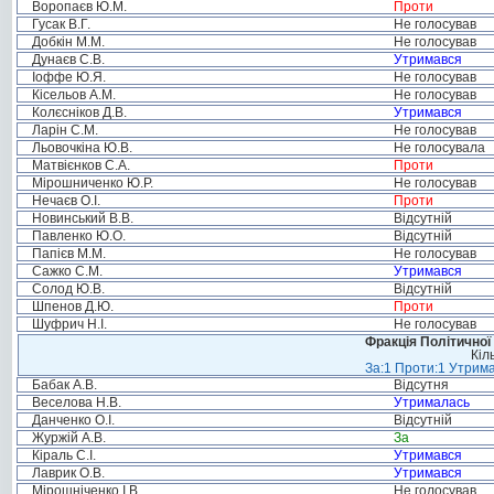
Воропаєв Ю.М.
Проти
Гусак В.Г.
Не голосував
Добкін М.М.
Не голосував
Дунаєв С.В.
Утримався
Іоффе Ю.Я.
Не голосував
Кісельов А.М.
Не голосував
Колєсніков Д.В.
Утримався
Ларін С.М.
Не голосував
Льовочкіна Ю.В.
Не голосувала
Матвієнков С.А.
Проти
Мірошниченко Ю.Р.
Не голосував
Нечаєв О.І.
Проти
Новинський В.В.
Відсутній
Павленко Ю.О.
Відсутній
Папієв М.М.
Не голосував
Сажко С.М.
Утримався
Солод Ю.В.
Відсутній
Шпенов Д.Ю.
Проти
Шуфрич Н.І.
Не голосував
Фракція Політичної
Кіл
За:1 Проти:1 Утрима
Бабак А.В.
Відсутня
Веселова Н.В.
Утрималась
Данченко О.І.
Відсутній
Журжій А.В.
За
Кіраль С.І.
Утримався
Лаврик О.В.
Утримався
Мірошніченко І.В.
Не голосував