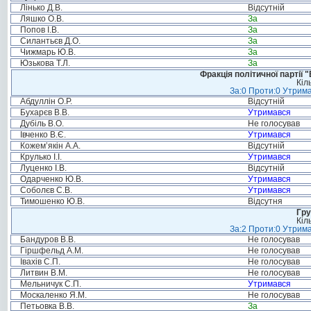
Лінько Д.В.
Відсутній
Ляшко О.В.
За
Попов І.В.
За
Силантьєв Д.О.
За
Чижмарь Ю.В.
За
Юзькова Т.Л.
За
Фракція політичної партії
Кіл
За:0 Проти:0 Утрима
Абдуллін О.Р.
Відсутній
Бухарєв В.В.
Утримався
Дубіль В.О.
Не голосував
Івченко В.Є.
Утримався
Кожем’якін А.А.
Відсутній
Крулько І.І.
Утримався
Луценко І.В.
Відсутній
Одарченко Ю.В.
Утримався
Соболєв С.В.
Утримався
Тимошенко Ю.В.
Відсутня
Гру
Кіл
За:2 Проти:0 Утрима
Бандуров В.В.
Не голосував
Гіршфельд А.М.
Не голосував
Івахів С.П.
Не голосував
Литвин В.М.
Не голосував
Мельничук С.П.
Утримався
Москаленко Я.М.
Не голосував
Петьовка В.В.
За