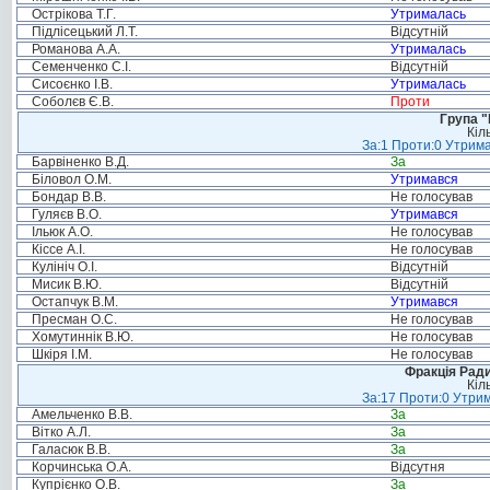
Острікова Т.Г.
Утрималась
Підлісецький Л.Т.
Відсутній
Романова А.А.
Утрималась
Семенченко С.І.
Відсутній
Сисоєнко І.В.
Утрималась
Соболєв Є.В.
Проти
Група "
Кіл
За:1 Проти:0 Утрима
Барвіненко В.Д.
За
Біловол О.М.
Утримався
Бондар В.В.
Не голосував
Гуляєв В.О.
Утримався
Ільюк А.О.
Не голосував
Кіссе А.І.
Не голосував
Кулініч О.І.
Відсутній
Мисик В.Ю.
Відсутній
Остапчук В.М.
Утримався
Пресман О.С.
Не голосував
Хомутиннік В.Ю.
Не голосував
Шкіря І.М.
Не голосував
Фракція Ради
Кіл
За:17 Проти:0 Утрим
Амельченко В.В.
За
Вітко А.Л.
За
Галасюк В.В.
За
Корчинська О.А.
Відсутня
Купрієнко О.В.
За