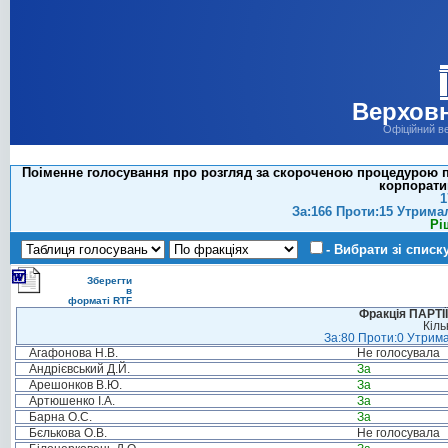
Верховн
Офіційний в
Поіменне голосування про розгляд за скороченою процедурою пр
корпорати
1
За:166 Проти:15 Утрима
Рі
- Вибрати зі списк
Зберегти
в
форматі RTF
Фракція ПАРТ
Кіль
За:80 Проти:0 Утрима
Агафонова Н.В.
Не голосувала
Андрієвський Д.Й.
За
Арешонков В.Ю.
За
Артюшенко І.А.
За
Барна О.С.
За
Бєлькова О.В.
Не голосувала