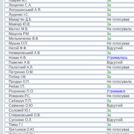
Лаврик М.І.
За
Лещенко С.А.
За
Лопушанський А.Я.
За
Луценко І.С.
За
Макар’ян Д.Б.
Не голосував
Мамчур Ю.В.
За
Матіос М.В.
Не голосувала
Мацола Р.М.
За
Мельниченко В.В.
За
Мушак О.П.
Не голосував
Негой Ф.Ф.
Відсутній
Немировський А.В.
За
Новак Н.В.
Утрималась
Павелко А.В.
Відсутній
Палатний А.Л.
Не голосував
Петренко О.М.
За
Побер І.М.
За
Продан О.П.
Не голосувала
Рибак І.П.
За
Різаненко П.О.
Утримався
Романюк Р.С.
Не голосував
Сабашук П.П.
За
Савченко О.Ю.
Відсутній
Соловей Ю.І.
За
Співаковський О.В.
За
Сугоняко О.Л.
Відсутній
Тіміш Г.І.
За
Третьяков О.Ю.
Не голосував