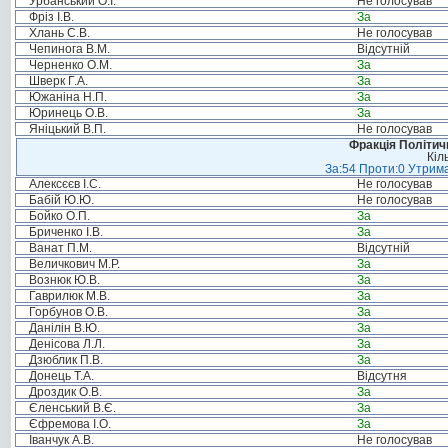
Урбанський О.І.
Не голосував
Фріз І.В.
За
Хлань С.В.
Не голосував
Чепинога В.М.
Відсутній
Черненко О.М.
За
Шверк Г.А.
За
Южаніна Н.П.
За
Юринець О.В.
За
Яніцький В.П.
Не голосував
Фракція Політи
Кіл
За:54 Проти:0 Утрима
Алексєєв І.С.
Не голосував
Бабій Ю.Ю.
Не голосував
Бойко О.П.
За
Бриченко І.В.
За
Ванат П.М.
Відсутній
Величкович М.Р.
За
Вознюк Ю.В.
За
Гаврилюк М.В.
За
Горбунов О.В.
За
Данілін В.Ю.
За
Денісова Л.Л.
За
Дзюблик П.В.
За
Донець Т.А.
Відсутня
Дроздик О.В.
За
Єленський В.Є.
За
Єфремова І.О.
За
Іванчук А.В.
Не голосував