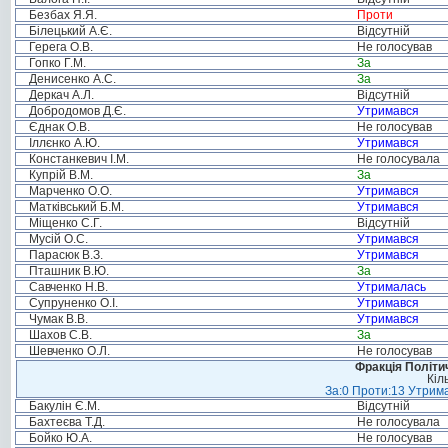
Безбах Я.Я.
Проти
Білецький А.Є.
Відсутній
Герега О.В.
Не голосував
Гопко Г.М.
За
Денисенко А.С.
За
Деркач А.Л.
Відсутній
Добродомов Д.Є.
Утримався
Єднак О.В.
Не голосував
Іллєнко А.Ю.
Утримався
Констанкевич І.М.
Не голосувала
Купрій В.М.
За
Марченко О.О.
Утримався
Матківський Б.М.
Утримався
Міщенко С.Г.
Відсутній
Мусій О.С.
Утримався
Парасюк В.З.
Утримався
Пташник В.Ю.
За
Савченко Н.В.
Утрималась
Супруненко О.І.
Утримався
Чумак В.В.
Утримався
Шахов С.В.
За
Шевченко О.Л.
Не голосував
Фракція Політич
Кіл
За:0 Проти:13 Утрима
Бакулін Є.М.
Відсутній
Бахтеєва Т.Д.
Не голосувала
Бойко Ю.А.
Не голосував