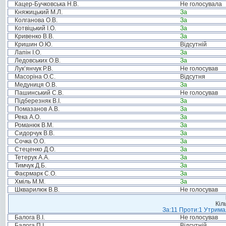
Кацер-Бучковська Н.В.
Не голосувала
Княжицький М.Л.
За
Колганова О.В.
За
Котвіцький І.О.
За
Кривенко В.В.
За
Кришин О.Ю.
Відсутній
Лапін І.О.
За
Ледовських О.В.
За
Лук’янчук Р.В.
Не голосував
Масоріна О.С.
Відсутня
Медуниця О.В.
За
Пашинський С.В.
Не голосував
Підберезняк В.І.
За
Помазанов А.В.
За
Река А.О.
За
Романюк В.М.
За
Сидорчук В.В.
За
Сочка О.О.
За
Стеценко Д.О.
За
Тетерук А.А.
За
Тимчук Д.Б.
За
Фаєрмарк С.О.
За
Хміль М.М.
За
Шкварилюк В.В.
Не голосував
Кіл
За:11 Проти:1 Утримал
Балога В.І.
Не голосував
Балога П.І.
Відсутній