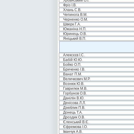
Урбанський О.І.
Фріз І.В.
Хлань С.В.
Чепинога В.М.
Черненко О.М.
Шверк Г.А.
Южаніна Н.П.
Юринець О.В.
Яніцький В.П.
Алексєєв І.С.
Бабій Ю.Ю.
Бойко О.П.
Бриченко І.В.
Ванат П.М.
Величкович М.Р.
Вознюк Ю.В.
Гаврилюк М.В.
Горбунов О.В.
Данілін В.Ю.
Денісова Л.Л.
Дзюблик П.В.
Донець Т.А.
Дроздик О.В.
Єленський В.Є.
Єфремова І.О.
Іванчук А.В.