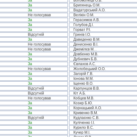
За
Богомолець О.В.
За
Бригинець О.М.
За
Вадатурський А.О.
Не голосував
Велікін О.М.
За
Герасимов А.В.
За
Голубов Д.І.
За
Горват Р.І.
Відсутній
Гринів І.О.
За
Давиденко В.М.
Не голосував
Денисенко В.І.
Не голосував
Джемілєв М. .
За
Довбенко М.В.
За
Дубневич Б.В.
За
Євлахов А.С.
Не голосував
Жолобецький О.О.
За
Загорій Г.В.
За
Іонова М.М.
За
Іщенко В.О.
Відсутній
Карпунцов В.В.
Відсутній
Кіт А.Б.
Не голосував
Кобцев М.В.
За
Козир Б.Ю.
За
Корнацький А.О.
За
Кривенко В.М.
Відсутній
Кудлаєнко С.В.
За
Куліченко І.І.
За
Курило В.С.
За
Кучер М.І.