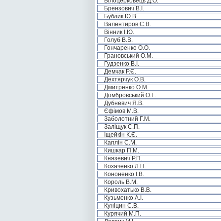
Білоцерковець Д.О.
Брензович В.І.
Бублик Ю.В.
Валентиров С.В.
Вінник І.Ю.
Голуб В.В.
Гончаренко О.О.
Грановський О.М.
Гудзенко В.І.
Демчак Р.Є.
Дехтярчук О.В.
Дмитренко О.М.
Домбровський О.Г.
Дубневич Я.В.
Єфімов М.В.
Заболотний Г.М.
Заліщук С.П.
Іщейкін К.Є.
Каплін С.М.
Кишкар П.М.
Князевич Р.П.
Козаченко Л.П.
Кононенко І.В.
Король В.М.
Кривохатько В.В.
Кузьменко А.І.
Куніцин С.В.
Курячий М.П.