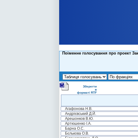
Поіменне голосування про проект Зак
Зберегти
в
форматі RTF
Агафонова Н.В.
Андрієвський Д.Й.
Арешонков В.Ю.
Артюшенко І.А.
Барна О.С.
Бєлькова О.В.