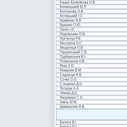
Кацер-Бучковська Н.В.
Княжицький М.Л.
Колганова О.В.
Котвіцький І.О.
Кривенко В.В.
Кришин О.Ю.
Лапін І.О.
Ледовських О.В.
Лук’янчук Р.В.
Масоріна О.С.
Медуниця О.В.
Пашинський С.В.
Підберезняк В.І.
Помазанов А.В.
Река А.О.
Романюк В.М.
Сидорчук В.В.
Сочка О.О.
Стеценко Д.О.
Тетерук А.А.
Тимчук Д.Б.
Фаєрмарк С.О.
Хміль М.М.
Шкварилюк В.В.
Балога В.І.
Балога П.І.