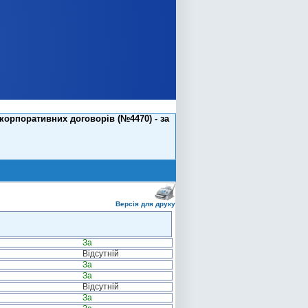
корпоративних договорів (№4470) - за
Версія для друку
За
Відсутній
За
За
Відсутній
За