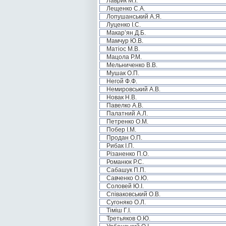
Лаврик М.І.
Лещенко С.А.
Лопушанський А.Я.
Луценко І.С.
Макар’ян Д.Б.
Мамчур Ю.В.
Матіос М.В.
Мацола Р.М.
Мельниченко В.В.
Мушак О.П.
Негой Ф.Ф.
Немировський А.В.
Новак Н.В.
Павелко А.В.
Палатний А.Л.
Петренко О.М.
Побер І.М.
Продан О.П.
Рибак І.П.
Різаненко П.О.
Романюк Р.С.
Сабашук П.П.
Савченко О.Ю.
Соловей Ю.І.
Співаковський О.В.
Сугоняко О.Л.
Тіміш Г.І.
Третьяков О.Ю.