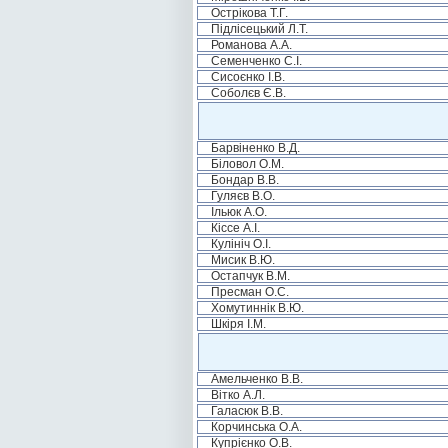
Острікова Т.Г.
Підлісецький Л.Т.
Романова А.А.
Семенченко С.І.
Сисоєнко І.В.
Соболєв Є.В.
Барвіненко В.Д.
Біловол О.М.
Бондар В.В.
Гуляєв В.О.
Ільюк А.О.
Кіссе А.І.
Кулініч О.І.
Мисик В.Ю.
Остапчук В.М.
Пресман О.С.
Хомутиннік В.Ю.
Шкіря І.М.
Амельченко В.В.
Вітко А.Л.
Галасюк В.В.
Корчинська О.А.
Купрієнко О.В.