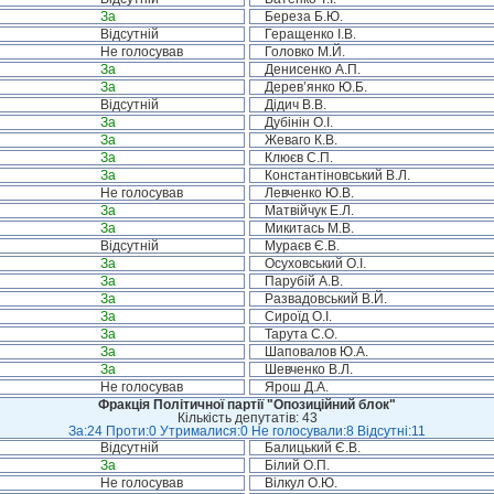
За
Береза Б.Ю.
Відсутній
Геращенко І.В.
Не голосував
Головко М.Й.
За
Денисенко А.П.
За
Дерев’янко Ю.Б.
Відсутній
Дідич В.В.
За
Дубінін О.І.
За
Жеваго К.В.
За
Клюєв С.П.
За
Константіновський В.Л.
Не голосував
Левченко Ю.В.
За
Матвійчук Е.Л.
За
Микитась М.В.
Відсутній
Мураєв Є.В.
За
Осуховський О.І.
За
Парубій А.В.
За
Развадовський В.Й.
За
Сироїд О.І.
За
Тарута С.О.
За
Шаповалов Ю.А.
За
Шевченко В.Л.
Не голосував
Ярош Д.А.
Фракція Політичної партії "Опозиційний блок"
Кількість депутатів: 43
За:24 Проти:0 Утрималися:0 Не голосували:8 Відсутні:11
Відсутній
Балицький Є.В.
За
Білий О.П.
Не голосував
Вілкул О.Ю.