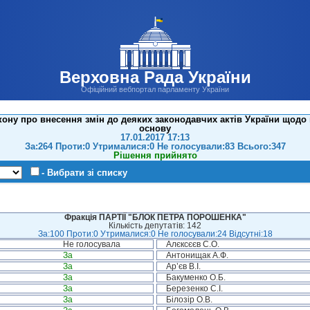
Верховна Рада України
Офіційний вебпортал парламенту України
ону про внесення змін до деяких законодавчих актів України щодо 
основу
17.01.2017 17:13
За:264 Проти:0 Утрималися:0 Не голосували:83 Всього:347
Рішення прийнято
- Вибрати зі списку
Фракція ПАРТІЇ "БЛОК ПЕТРА ПОРОШЕНКА"
Кількість депутатів: 142
За:100 Проти:0 Утрималися:0 Не голосували:24 Відсутні:18
Не голосувала
Алєксєєв С.О.
За
Антонищак А.Ф.
За
Ар’єв В.І.
За
Бакуменко О.Б.
За
Березенко С.І.
За
Білозір О.В.