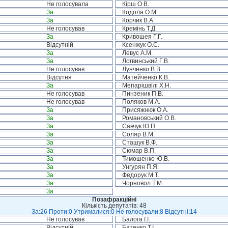
Не голосувала
Кірш О.В.
За
Кодола О.М.
За
Корчик В.А.
Не голосував
Кремінь Т.Д.
За
Кривошея Г.Г.
Відсутній
Ксенжук О.С.
За
Левус А.М.
За
Логвинський Г.В.
Не голосував
Лунченко В.В.
Відсутня
Матейченко К.В.
За
Мепарішвілі Х.Н.
Не голосував
Пинзеник П.В.
Не голосував
Поляков М.А.
За
Присяжнюк О.А.
За
Романовський О.В.
За
Савчук Ю.П.
За
Соляр В.М.
За
Сташук В.Ф.
За
Сюмар В.П.
За
Тимошенко Ю.В.
За
Унгурян П.Я.
За
Федорук М.Т.
За
Чорновол Т.М.
За
Позафракційні
Кількість депутатів: 48
За:26 Проти:0 Утрималися:0 Не голосували:8 Відсутні:14
Не голосував
Балога І.І.
Відсутній
Батенко Т.І.