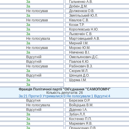
За
Гальченко А.В.
За
Добкін Д.М.
Не голосував
Долженков О.В.
За
Звягільський Ю.Л.
Не голосував
Ківалов С.В.
За
Козак Т.Р.
За
Королевська Н.Ю.
За
Льовочкін С.В.
Не голосувала
Мартовицький А.В.
За
Мирний І.М.
Не голосував
Мороко Ю.М.
За
Німченко В.І.
Відсутній
Омельянович Д.С.
Відсутній
Павлов К.Ю.
Не голосував
Рабінович В.З.
За
Скорик М.Л.
Відсутній
Шенцев Д.О.
За
Шурма І.М.
За
Фракція Політичної партії "Об’єднання "САМОПОМІЧ"
Кількість депутатів: 26
За:21 Проти:0 Утрималися:0 Не голосували:1 Відсутні:4
Відсутня
Березюк О.Р.
Не голосувала
Войціцька В.М.
Відсутній
Діденко І.А.
За
Зубач Л.Л.
За
Костенко П.П.
За
Маркевич Я.В.
За
Опанасенко О.В.