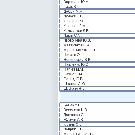
Воропаєв Ю.М.
Гусак В.Г.
Добкін М.М.
Дунаєв С.В.
Іоффе Ю.Я.
Кісельов А.М.
Колєсніков Д.В.
Ларін С.М.
Льовочкіна Ю.В.
Матвієнков С.А.
Мірошниченко Ю.Р.
Нечаєв О.І.
Новинський В.В.
Павленко Ю.О.
Папієв М.М.
Сажко С.М.
Солод Ю.В.
Шпенов Д.Ю.
Шуфрич Н.І.
Бабак А.В.
Веселова Н.В.
Данченко О.І.
Журжій А.В.
Кіраль С.І.
Лаврик О.В.
Мірошніченко І.В.