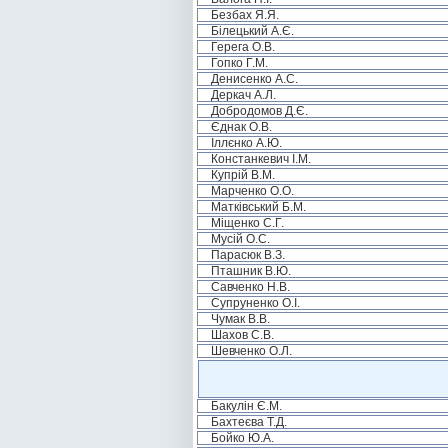
Безбах Я.Я.
Білецький А.Є.
Герега О.В.
Гопко Г.М.
Денисенко А.С.
Деркач А.Л.
Добродомов Д.Є.
Єднак О.В.
Іллєнко А.Ю.
Констанкевич І.М.
Купрій В.М.
Марченко О.О.
Матківський Б.М.
Міщенко С.Г.
Мусій О.С.
Парасюк В.З.
Пташник В.Ю.
Савченко Н.В.
Супруненко О.І.
Чумак В.В.
Шахов С.В.
Шевченко О.Л.
Бакулін Є.М.
Бахтеєва Т.Д.
Бойко Ю.А.