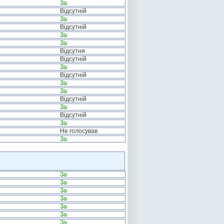
За
Відсутній
За
Відсутній
За
За
Відсутня
Відсутній
За
Відсутній
За
За
Відсутній
За
Відсутній
За
Не голосував
За
За
За
За
За
За
За
За