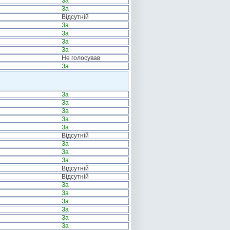
За
За
Відсутній
За
За
За
За
Не голосував
За
За
За
За
За
За
Відсутній
За
За
За
Відсутній
Відсутній
За
За
За
За
За
За