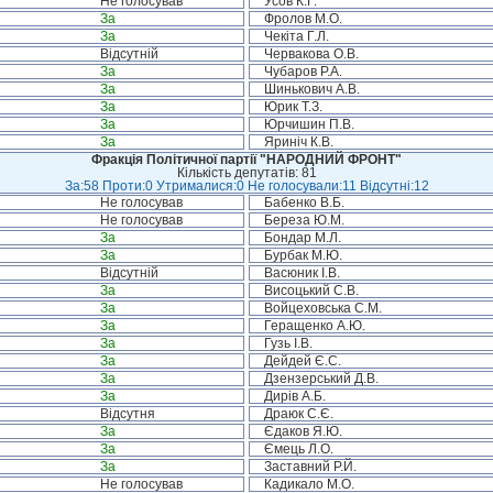
Не голосував
Усов К.Г.
За
Фролов М.О.
За
Чекіта Г.Л.
Відсутній
Червакова О.В.
За
Чубаров Р.А.
За
Шинькович А.В.
За
Юрик Т.З.
За
Юрчишин П.В.
За
Яриніч К.В.
Фракція Політичної партії "НАРОДНИЙ ФРОНТ"
Кількість депутатів: 81
За:58 Проти:0 Утрималися:0 Не голосували:11 Відсутні:12
Не голосував
Бабенко В.Б.
Не голосував
Береза Ю.М.
За
Бондар М.Л.
За
Бурбак М.Ю.
Відсутній
Васюник І.В.
За
Висоцький С.В.
За
Войцеховська С.М.
За
Геращенко А.Ю.
За
Гузь І.В.
За
Дейдей Є.С.
За
Дзензерський Д.В.
За
Дирів А.Б.
Відсутня
Драюк С.Є.
За
Єдаков Я.Ю.
За
Ємець Л.О.
За
Заставний Р.Й.
Не голосував
Кадикало М.О.