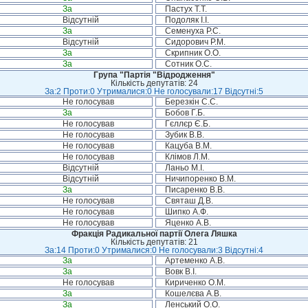
За
Пастух Т.Т.
Відсутній
Подоляк І.І.
За
Семенуха Р.С.
Відсутній
Сидорович Р.М.
За
Скрипник О.О.
За
Сотник О.С.
Група "Партія "Відродження"
Кількість депутатів: 24
За:2 Проти:0 Утрималися:0 Не голосували:17 Відсутні:5
Не голосував
Березкін С.С.
За
Бобов Г.Б.
Не голосував
Гєллєр Є.Б.
Не голосував
Зубик В.В.
Не голосував
Кацуба В.М.
Не голосував
Клімов Л.М.
Відсутній
Ланьо М.І.
Відсутній
Ничипоренко В.М.
За
Писаренко В.В.
Не голосував
Святаш Д.В.
Не голосував
Шипко А.Ф.
Не голосував
Яценко А.В.
Фракція Радикальної партії Олега Ляшка
Кількість депутатів: 21
За:14 Проти:0 Утрималися:0 Не голосували:3 Відсутні:4
За
Артеменко А.В.
За
Вовк В.І.
Не голосував
Кириченко О.М.
За
Кошелєва А.В.
За
Ленський О.О.