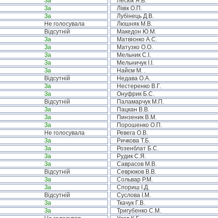
За
Лесюк Я.В.
За
Лівік О.П.
За
Лубінець Д.В.
Не голосувала
Люшняк М.В.
Відсутній
Македон Ю.М.
За
Матвієнко А.С.
За
Матузко О.О.
За
Мельник С.І.
За
Мельничук І.І.
За
Найєм М. .
Відсутній
Недава О.А.
За
Нестеренко В.Г.
За
Онуфрик Б.С.
Відсутній
Паламарчук М.П.
За
Пацкан В.В.
За
Пинзеник В.М.
За
Порошенко О.П.
Не голосувала
Ревега О.В.
За
Ричкова Т.Б.
За
Розенблат Б.С.
За
Рудик С.Я.
За
Саврасов М.В.
Відсутній
Севрюков В.В.
За
Сольвар Р.М.
За
Спориш І.Д.
Відсутній
Суслова І.М.
За
Ткачук Г.В.
За
Тригубенко С.М.