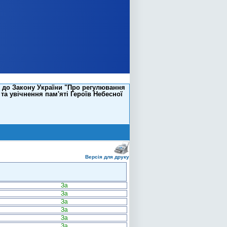
 до Закону України "Про регулювання
та увічнення пам'яті Героїв Небесної
Версія для друку
За
За
За
За
За
За