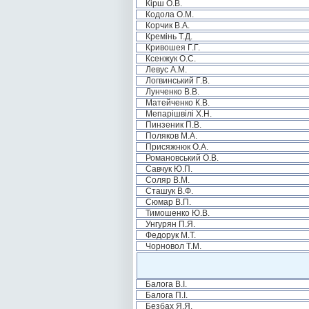
Кірш О.В.
Кодола О.М.
Корчик В.А.
Кремінь Т.Д.
Кривошея Г.Г.
Ксенжук О.С.
Левус А.М.
Логвинський Г.В.
Лунченко В.В.
Матейченко К.В.
Мепарішвілі Х.Н.
Пинзеник П.В.
Поляков М.А.
Присяжнюк О.А.
Романовський О.В.
Савчук Ю.П.
Соляр В.М.
Сташук В.Ф.
Сюмар В.П.
Тимошенко Ю.В.
Унгурян П.Я.
Федорук М.Т.
Чорновол Т.М.
Балога В.І.
Балога П.І.
Безбах Я.Я.