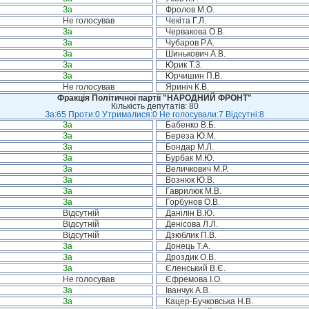
За
Фролов М.О.
Не голосував
Чекіта Г.Л.
За
Червакова О.В.
За
Чубаров Р.А.
За
Шинькович А.В.
За
Юрик Т.З.
За
Юрчишин П.В.
Не голосував
Яриніч К.В.
Фракція Політичної партії "НАРОДНИЙ ФРОНТ"
Кількість депутатів: 80
За:65 Проти:0 Утрималися:0 Не голосували:7 Відсутні:8
За
Бабенко В.Б.
За
Береза Ю.М.
За
Бондар М.Л.
За
Бурбак М.Ю.
За
Величкович М.Р.
За
Вознюк Ю.В.
За
Гаврилюк М.В.
За
Горбунов О.В.
Відсутній
Данілін В.Ю.
Відсутній
Денісова Л.Л.
Відсутній
Дзюблик П.В.
За
Донець Т.А.
За
Дроздик О.В.
За
Єленський В.Є.
Не голосував
Єфремова І.О.
За
Іванчук А.В.
За
Кацер-Бучковська Н.В.