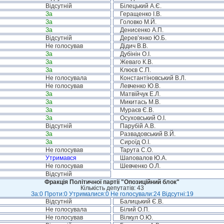
Відсутній
Білецький А.Є.
За
Геращенко І.В.
За
Головко М.Й.
За
Денисенко А.П.
Відсутній
Дерев’янко Ю.Б.
Не голосував
Дідич В.В.
За
Дубінін О.І.
За
Жеваго К.В.
За
Клюєв С.П.
Не голосувала
Константіновський В.Л.
Не голосував
Левченко Ю.В.
За
Матвійчук Е.Л.
За
Микитась М.В.
За
Мураєв Є.В.
За
Осуховський О.І.
Відсутній
Парубій А.В.
За
Развадовський В.Й.
За
Сироїд О.І.
Не голосував
Тарута С.О.
Утримався
Шаповалов Ю.А.
Не голосував
Шевченко О.Л.
Відсутній
Фракція Політичної партії "Опозиційний блок"
Кількість депутатів: 43
За:0 Проти:0 Утрималися:0 Не голосували:24 Відсутні:19
Відсутній
Балицький Є.В.
Не голосувала
Білий О.П.
Не голосував
Вілкул О.Ю.