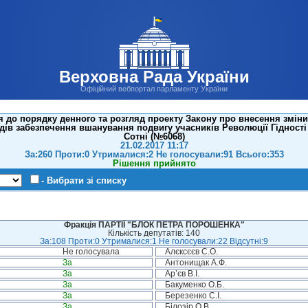
Верховна Рада України
Офіційний вебпортал парламенту України
 до порядку денного та розгляд проекту Закону про внесення зміни
дів забезпечення вшанування подвигу учасників Революції Гідності 
Сотні (№6068)
21.02.2017 11:17
За:260 Проти:0 Утрималися:2 Не голосували:91 Всього:353
Рішення прийнято
- Вибрати зі списку
Фракція ПАРТІЇ "БЛОК ПЕТРА ПОРОШЕНКА"
Кількість депутатів: 140
За:108 Проти:0 Утрималися:1 Не голосували:22 Відсутні:9
Не голосувала
Алєксєєв С.О.
За
Антонищак А.Ф.
За
Ар’єв В.І.
За
Бакуменко О.Б.
За
Березенко С.І.
За
Білозір О.В.