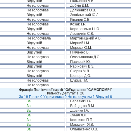
Відсутній
Гальченко А.В.
Не голосував
Добкін Д.М.
Не голосував
Долженков О.В.
Відсутній
Звягільський Ю.Л.
Не голосував
Ківалов С.В.
Не голосував
Козак Т.Р.
Відсутній
Королевська Н.Ю.
Не голосував
Льовочкін С.В.
Не голосувала
Мартовицький А.В.
Відсутній
Мирний І.М.
Не голосував
Мороко Ю.М.
Відсутній
Німченко В.І.
Не голосував
Омельянович Д.С.
Відсутній
Павлов К.Ю.
Відсутній
Рабінович В.З.
Не голосував
Скорик М.Л.
Відсутній
Шенцев Д.О.
Не голосував
Шурма І.М.
Не голосував
Фракція Політичної партії "Об’єднання "САМОПОМІЧ"
Кількість депутатів: 26
За:19 Проти:0 Утрималися:0 Не голосували:1 Відсутні:6
За
Березюк О.Р.
За
Войціцька В.М.
За
Діденко І.А.
За
Зубач Л.Л.
За
Костенко П.П.
За
Маркевич Я.В.
За
Опанасенко О.В.