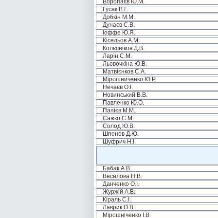
Воропаєв Ю.М.
Гусак В.Г.
Добкін М.М.
Дунаєв С.В.
Іоффе Ю.Я.
Кісельов А.М.
Колєсніков Д.В.
Ларін С.М.
Льовочкіна Ю.В.
Матвієнков С.А.
Мірошниченко Ю.Р.
Нечаєв О.І.
Новинський В.В.
Павленко Ю.О.
Папієв М.М.
Сажко С.М.
Солод Ю.В.
Шпенов Д.Ю.
Шуфрич Н.І.
Бабак А.В.
Веселова Н.В.
Данченко О.І.
Журжій А.В.
Кіраль С.І.
Лаврик О.В.
Мірошніченко І.В.