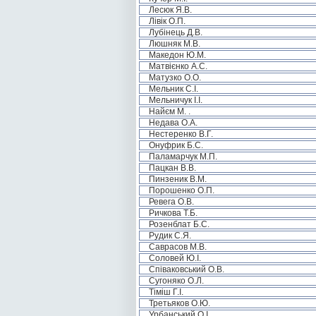
Лесюк Я.В.
Лівік О.П.
Лубінець Д.В.
Люшняк М.В.
Македон Ю.М.
Матвієнко А.С.
Матузко О.О.
Мельник С.І.
Мельничук І.І.
Найєм М. .
Недава О.А.
Нестеренко В.Г.
Онуфрик Б.С.
Паламарчук М.П.
Пацкан В.В.
Пинзеник В.М.
Порошенко О.П.
Ревега О.В.
Ричкова Т.Б.
Розенблат Б.С.
Рудик С.Я.
Саврасов М.В.
Соловей Ю.І.
Співаковський О.В.
Сугоняко О.Л.
Тіміш Г.І.
Третьяков О.Ю.
Урбанський О.І.