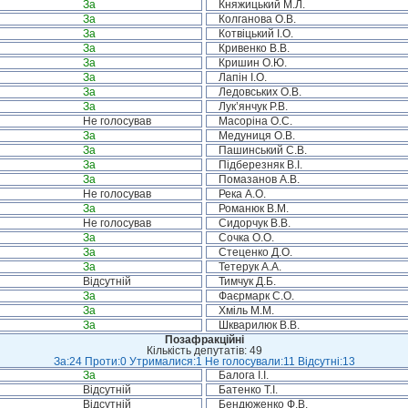
За
Княжицький М.Л.
За
Колганова О.В.
За
Котвіцький І.О.
За
Кривенко В.В.
За
Кришин О.Ю.
За
Лапін І.О.
За
Ледовських О.В.
За
Лук’янчук Р.В.
Не голосував
Масоріна О.С.
За
Медуниця О.В.
За
Пашинський С.В.
За
Підберезняк В.І.
За
Помазанов А.В.
Не голосував
Река А.О.
За
Романюк В.М.
Не голосував
Сидорчук В.В.
За
Сочка О.О.
За
Стеценко Д.О.
За
Тетерук А.А.
Відсутній
Тимчук Д.Б.
За
Фаєрмарк С.О.
За
Хміль М.М.
За
Шкварилюк В.В.
Позафракційні
Кількість депутатів: 49
За:24 Проти:0 Утрималися:1 Не голосували:11 Відсутні:13
За
Балога І.І.
Відсутній
Батенко Т.І.
Відсутній
Бендюженко Ф.В.