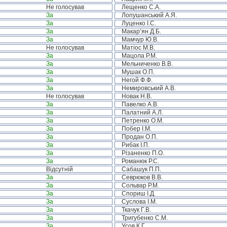
Не голосував
Лещенко С.А.
За
Лопушанський А.Я.
За
Луценко І.С.
За
Макар’ян Д.Б.
За
Мамчур Ю.В.
Не голосував
Матіос М.В.
За
Мацола Р.М.
За
Мельниченко В.В.
За
Мушак О.П.
За
Негой Ф.Ф.
За
Немировський А.В.
Не голосував
Новак Н.В.
За
Павелко А.В.
За
Палатний А.Л.
За
Петренко О.М.
За
Побер І.М.
За
Продан О.П.
За
Рибак І.П.
За
Різаненко П.О.
За
Романюк Р.С.
Відсутній
Сабашук П.П.
За
Севрюков В.В.
За
Сольвар Р.М.
За
Спориш І.Д.
За
Суслова І.М.
За
Ткачук Г.В.
За
Тригубенко С.М.
За
Усов К.Г.