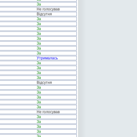
За
Не голосував
Відсутня
За
За
За
За
За
За
За
За
Утрималась
За
За
За
За
Відсутня
За
За
За
За
За
Не голосував
За
За
За
За
За