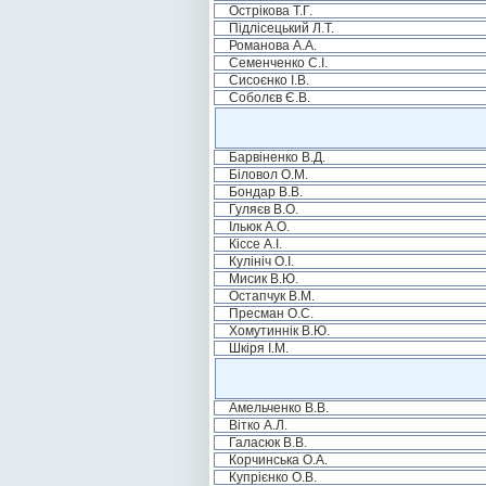
Острікова Т.Г.
Підлісецький Л.Т.
Романова А.А.
Семенченко С.І.
Сисоєнко І.В.
Соболєв Є.В.
Барвіненко В.Д.
Біловол О.М.
Бондар В.В.
Гуляєв В.О.
Ільюк А.О.
Кіссе А.І.
Кулініч О.І.
Мисик В.Ю.
Остапчук В.М.
Пресман О.С.
Хомутиннік В.Ю.
Шкіря І.М.
Амельченко В.В.
Вітко А.Л.
Галасюк В.В.
Корчинська О.А.
Купрієнко О.В.