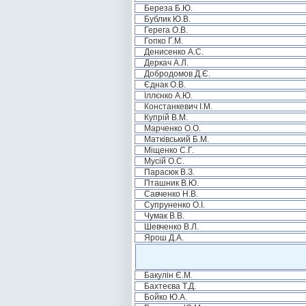
Береза Б.Ю.
Бублик Ю.В.
Герега О.В.
Гопко Г.М.
Денисенко А.С.
Деркач А.Л.
Добродомов Д.Є.
Єднак О.В.
Іллєнко А.Ю.
Констанкевич І.М.
Купрій В.М.
Марченко О.О.
Матківський Б.М.
Міщенко С.Г.
Мусій О.С.
Парасюк В.З.
Пташник В.Ю.
Савченко Н.В.
Супруненко О.І.
Чумак В.В.
Шевченко В.Л.
Ярош Д.А.
Бакулін Є.М.
Бахтеєва Т.Д.
Бойко Ю.А.