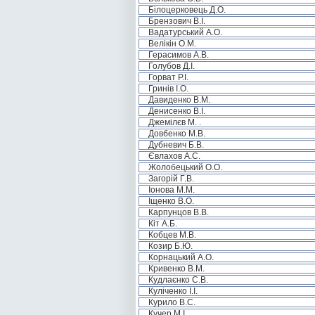
Білоцерковець Д.О.
Брензович В.І.
Вадатурський А.О.
Велікін О.М.
Герасимов А.В.
Голубов Д.І.
Горват Р.І.
Гринів І.О.
Давиденко В.М.
Денисенко В.І.
Джемілєв М. .
Довбенко М.В.
Дубневич Б.В.
Євлахов А.С.
Жолобецький О.О.
Загорій Г.В.
Іонова М.М.
Іщенко В.О.
Карпунцов В.В.
Кіт А.Б.
Кобцев М.В.
Козир Б.Ю.
Корнацький А.О.
Кривенко В.М.
Кудлаєнко С.В.
Куліченко І.І.
Курило В.С.
Кучер М.І.