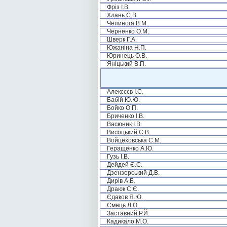
Фріз І.В.
Хлань С.В.
Чепинога В.М.
Черненко О.М.
Шверк Г.А.
Южаніна Н.П.
Юринець О.В.
Яніцький В.П.
Алексєєв І.С.
Бабій Ю.Ю.
Бойко О.П.
Бриченко І.В.
Васюник І.В.
Висоцький С.В.
Войцеховська С.М.
Геращенко А.Ю.
Гузь І.В.
Дейдей Є.С.
Дзензерський Д.В.
Дирів А.Б.
Драюк С.Є.
Єдаков Я.Ю.
Ємець Л.О.
Заставний Р.Й.
Кадикало М.О.