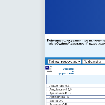
Поіменне голосування про включення
містобудівної діяльності" щодо захо
Зберегти
в
форматі RTF
Агафонова Н.В.
Андрієвський Д.Й.
Арешонков В.Ю.
Артюшенко І.А.
Барна О.С.
Бєлькова О.В.