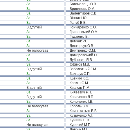
За
Богомолець О.В.
За
Бригинець О.М.
За
Валентиров С.В.
За
Вінник І.Ю.
За
Голуб В.В.
Відсутній
Гончаренко О.О.
За
Грановський О.М.
За
Гудзенко В.І.
За
Демчак Р.Є.
За
Дехтярчук О.В.
Не голосував
Дмитренко О.М.
За
Домбровський О.Г.
За
Дубневич Я.В.
За
Єфімов М.В.
Відсутній
Заболотний Г.М.
За
Заліщук С.П.
За
Іщейкін К.Є.
За
Каплін С.М.
Відсутній
Кишкар П.М.
За
Князевич Р.П.
Відсутній
Козаченко Л.П.
За
Кононенко І.В.
Не голосував
Король В.М.
За
Кривохатько В.В.
За
Кузьменко А.І.
За
Куніцин С.В.
Не голосував
Курячий М.П.
За
Лаврик М.І.