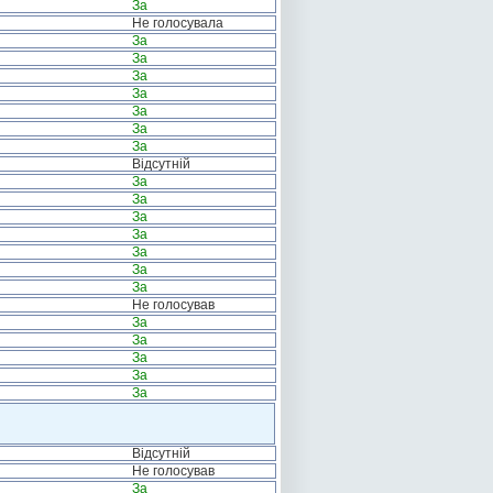
За
Не голосувала
За
За
За
За
За
За
За
Відсутній
За
За
За
За
За
За
За
Не голосував
За
За
За
За
За
Відсутній
Не голосував
За