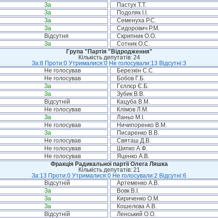
За
Пастух Т.Т.
За
Подоляк І.І.
За
Семенуха Р.С.
За
Сидорович Р.М.
Відсутня
Скрипник О.О.
За
Сотник О.С.
Група "Партія "Відродження"
Кількість депутатів: 24
За:8 Проти:0 Утрималися:0 Не голосували:13 Відсутні:3
Не голосував
Березкін С.С.
Не голосував
Бобов Г.Б.
За
Гєллєр Є.Б.
За
Зубик В.В.
Відсутній
Кацуба В.М.
Не голосував
Клімов Л.М.
За
Ланьо М.І.
Не голосував
Ничипоренко В.М.
За
Писаренко В.В.
Не голосував
Святаш Д.В.
Не голосував
Шипко А.Ф.
Не голосував
Яценко А.В.
Фракція Радикальної партії Олега Ляшка
Кількість депутатів: 21
За:13 Проти:0 Утрималися:0 Не голосували:2 Відсутні:6
Відсутній
Артеменко А.В.
За
Вовк В.І.
За
Кириченко О.М.
За
Кошелєва А.В.
Відсутній
Ленський О.О.