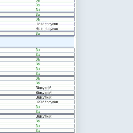
За
За
За
За
За
Не голосував
Не голосував
За
За
За
За
За
За
За
За
За
Відсутній
Відсутній
Відсутній
Не голосував
За
За
Відсутній
За
За
За