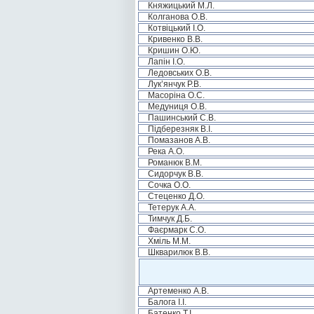
Княжицький М.Л.
Колганова О.В.
Котвіцький І.О.
Кривенко В.В.
Кришин О.Ю.
Лапін І.О.
Ледовських О.В.
Лук’янчук Р.В.
Масоріна О.С.
Медуниця О.В.
Пашинський С.В.
Підберезняк В.І.
Помазанов А.В.
Река А.О.
Романюк В.М.
Сидорчук В.В.
Сочка О.О.
Стеценко Д.О.
Тетерук А.А.
Тимчук Д.Б.
Фаєрмарк С.О.
Хміль М.М.
Шкварилюк В.В.
Артеменко А.В.
Балога І.І.
Батенко Т.І.