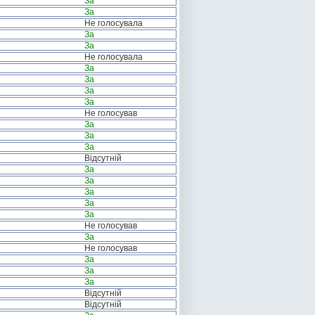
За
За
Не голосувала
За
За
Не голосувала
За
За
За
За
Не голосував
За
За
За
Відсутній
За
За
За
За
За
Не голосував
За
Не голосував
За
За
За
Відсутній
Відсутній