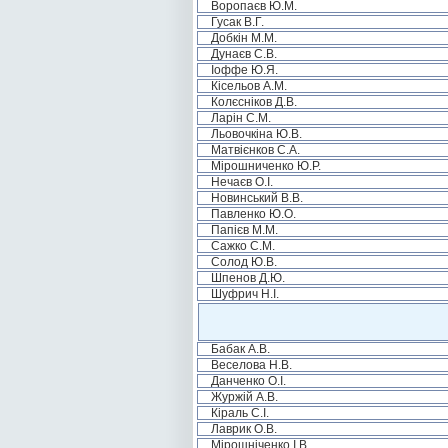
Воропаєв Ю.М.
Гусак В.Г.
Добкін М.М.
Дунаєв С.В.
Іоффе Ю.Я.
Кісельов А.М.
Колєсніков Д.В.
Ларін С.М.
Льовочкіна Ю.В.
Матвієнков С.А.
Мірошниченко Ю.Р.
Нечаєв О.І.
Новинський В.В.
Павленко Ю.О.
Папієв М.М.
Сажко С.М.
Солод Ю.В.
Шпенов Д.Ю.
Шуфрич Н.І.
Бабак А.В.
Веселова Н.В.
Данченко О.І.
Журжій А.В.
Кіраль С.І.
Лаврик О.В.
Мірошніченко І.В.