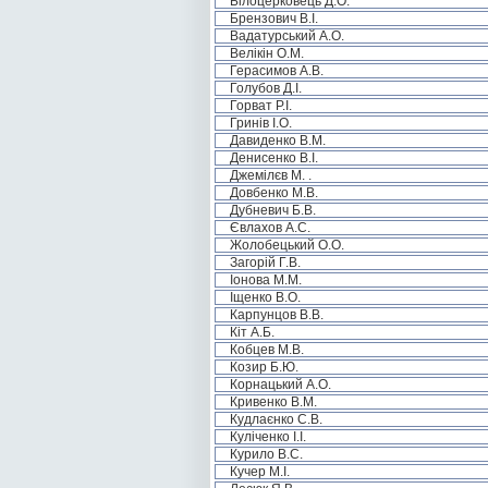
Білоцерковець Д.О.
Брензович В.І.
Вадатурський А.О.
Велікін О.М.
Герасимов А.В.
Голубов Д.І.
Горват Р.І.
Гринів І.О.
Давиденко В.М.
Денисенко В.І.
Джемілєв М. .
Довбенко М.В.
Дубневич Б.В.
Євлахов А.С.
Жолобецький О.О.
Загорій Г.В.
Іонова М.М.
Іщенко В.О.
Карпунцов В.В.
Кіт А.Б.
Кобцев М.В.
Козир Б.Ю.
Корнацький А.О.
Кривенко В.М.
Кудлаєнко С.В.
Куліченко І.І.
Курило В.С.
Кучер М.І.