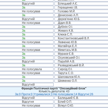
Відсутній
Білецький А.Є.
За
Геращенко І.В.
Не голосував
Головко М.Й.
За
Денисенко А.П.
Відсутній
Дерев’янко Ю.Б.
Не голосував
Дідич В.В.
За
Дубінін О.І.
За
Жеваго К.В.
За
Клюєв С.П.
За
Константіновський В.Л.
Не голосував
Левченко Ю.В.
За
Матвійчук Е.Л.
Не голосував
Микитась М.В.
За
Мураєв Є.В.
За
Осуховський О.І.
Відсутній
Парубій А.В.
За
Развадовський В.Й.
Не голосувала
Сироїд О.І.
Не голосував
Тарута С.О.
За
Шаповалов Ю.А.
За
Шевченко О.Л.
Відсутній
Фракція Політичної партії "Опозиційний блок"
Кількість депутатів: 43
За:0 Проти:0 Утрималися:3 Не голосували:14 Відсутні:26
Відсутній
Балицький Є.В.
Відсутня
Білий О.П.
Не голосував
Вілкул О.Ю.