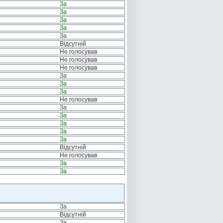
За
За
За
За
За
Відсутній
Не голосував
Не голосував
Не голосував
За
За
За
Не голосував
За
За
За
За
За
Відсутній
Не голосував
За
За
За
Відсутній
За