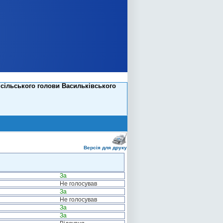
сільського голови Васильківського
Версія для друку
За
Не голосував
За
Не голосував
За
За