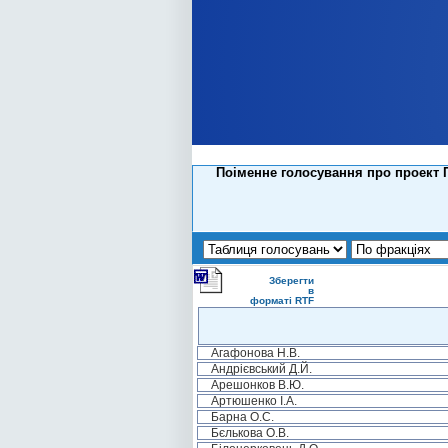
Поіменне голосування про проект 
Зберегти
в
форматі RTF
Агафонова Н.В.
Андрієвський Д.Й.
Арешонков В.Ю.
Артюшенко І.А.
Барна О.С.
Бєлькова О.В.