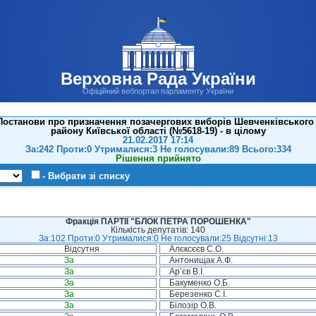
Верховна Рада України
Офіційний вебпортал парламенту України
Постанови про призначення позачергових виборів Шевченківського 
району Київської області (№5618-19) - в цілому
21.02.2017 17:14
За:242 Проти:0 Утрималися:3 Не голосували:89 Всього:334
Рішення прийнято
- Вибрати зі списку
Фракція ПАРТІЇ "БЛОК ПЕТРА ПОРОШЕНКА"
Кількість депутатів: 140
За:102 Проти:0 Утрималися:0 Не голосували:25 Відсутні:13
Відсутня
Алєксєєв С.О.
За
Антонищак А.Ф.
За
Ар’єв В.І.
За
Бакуменко О.Б.
За
Березенко С.І.
За
Білозір О.В.