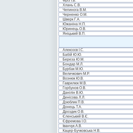
Фріз І.В.
Хлань С.В.
Чепинога В.М.
Черненко О.М.
Шверк Г.А.
Южаніна Н.П.
Юринець О.В.
Яніцький В.П.
Алексєєв І.С.
Бабій Ю.Ю.
Береза Ю.М.
Бондар М.Л.
Бурбак М.Ю.
Величкович М.Р.
Вознюк Ю.В.
Гаврилюк М.В.
Горбунов О.В.
Данілін В.Ю.
Денісова Л.Л.
Дзюблик П.В.
Донець Т.А.
Дроздик О.В.
Єленський В.Є.
Єфремова І.О.
Іванчук А.В.
Кацер-Бучковська Н.В.