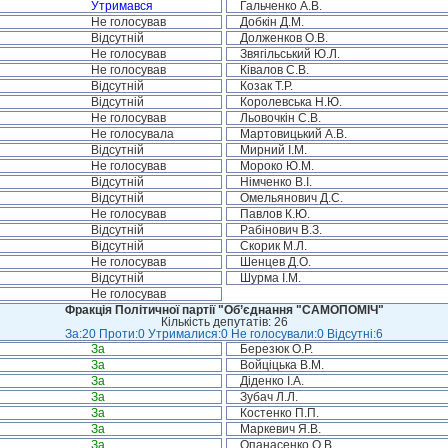
Утримався
Гальченко А.В.
Не голосував
Добкін Д.М.
Відсутній
Долженков О.В.
Не голосував
Звягільський Ю.Л.
Не голосував
Ківалов С.В.
Відсутній
Козак Т.Р.
Відсутній
Королевська Н.Ю.
Не голосував
Льовочкін С.В.
Не голосувала
Мартовицький А.В.
Відсутній
Мирний І.М.
Не голосував
Мороко Ю.М.
Відсутній
Німченко В.І.
Відсутній
Омельянович Д.С.
Не голосував
Павлов К.Ю.
Відсутній
Рабінович В.З.
Відсутній
Скорик М.Л.
Не голосував
Шенцев Д.О.
Відсутній
Шурма І.М.
Не голосував
Фракція Політичної партії "Об’єднання "САМОПОМІЧ"
Кількість депутатів: 26
За:20 Проти:0 Утрималися:0 Не голосували:0 Відсутні:6
За
Березюк О.Р.
За
Войціцька В.М.
За
Діденко І.А.
За
Зубач Л.Л.
За
Костенко П.П.
За
Маркевич Я.В.
За
Опанасенко О.В.