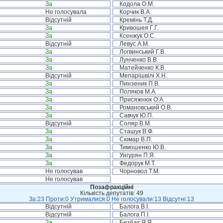
За
Кодола О.М.
Не голосувала
Корчик В.А.
Відсутній
Кремінь Т.Д.
За
Кривошея Г.Г.
За
Ксенжук О.С.
Відсутній
Левус А.М.
За
Логвинський Г.В.
За
Лунченко В.В.
За
Матейченко К.В.
Відсутній
Мепарішвілі Х.Н.
За
Пинзеник П.В.
За
Поляков М.А.
За
Присяжнюк О.А.
За
Романовський О.В.
За
Савчук Ю.П.
Відсутній
Соляр В.М.
За
Сташук В.Ф.
За
Сюмар В.П.
За
Тимошенко Ю.В.
За
Унгурян П.Я.
За
Федорук М.Т.
Не голосував
Чорновол Т.М.
Не голосував
Позафракційні
Кількість депутатів: 49
За:23 Проти:0 Утрималися:0 Не голосували:13 Відсутні:13
Відсутній
Балога В.І.
Відсутній
Балога П.І.
За
Безбах Я.Я.