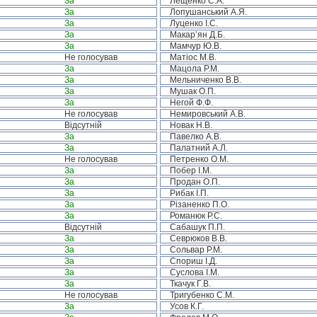
За
Лещенко С.А.
За
Лопушанський А.Я.
За
Луценко І.С.
За
Макар’ян Д.Б.
За
Мамчур Ю.В.
Не голосував
Матіос М.В.
За
Мацола Р.М.
За
Мельниченко В.В.
За
Мушак О.П.
За
Негой Ф.Ф.
Не голосував
Немировський А.В.
Відсутній
Новак Н.В.
За
Павелко А.В.
За
Палатний А.Л.
Не голосував
Петренко О.М.
За
Побер І.М.
За
Продан О.П.
За
Рибак І.П.
За
Різаненко П.О.
За
Романюк Р.С.
Відсутній
Сабашук П.П.
За
Севрюков В.В.
За
Сольвар Р.М.
За
Спориш І.Д.
За
Суслова І.М.
За
Ткачук Г.В.
Не голосував
Тригубенко С.М.
За
Усов К.Г.