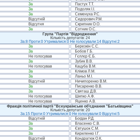
За
Пастух Т.Т.
За
Подоляк І.І.
За
Семенуха Р.С.
Відсутній
Сидорович Р.М.
Відсутня
Скрипник О.О.
За
Сотник О.С.
Група "Партія "Відродження"
Кількість депутатів: 24
За:8 Проти:0 Утрималися:0 Не голосували:14 Відсутні:2
За
Березкін С.С.
За
Бобов Г.Б.
Не голосував
Гєллєр Є.Б.
За
Зубик В.В.
Не голосував
Кацуба В.М.
За
Клімов Л.М.
За
Ланьо М.І.
Відсутній
Ничипоренко В.М.
За
Писаренко В.В.
За
Святаш Д.В.
Не голосував
Шипко А.Ф.
Не голосував
Яценко А.В.
Фракція політичної партії "Всеукраїнське об’єднання "Батьківщина"
Кількість депутатів: 20
За:15 Проти:0 Утрималися:0 Не голосували:0 Відсутні:5
Відсутній
Богдан Р.Д.
За
Власенко С.В.
За
Євтушок С.М.
За
Кириленко І.Г.
Відсутній
Кондратюк О.К.