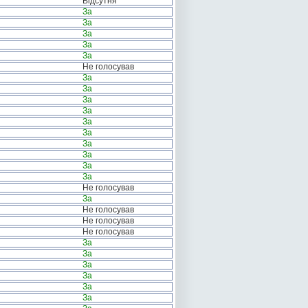
Відсутня
За
За
За
За
За
Не голосував
За
За
За
За
За
За
За
За
За
За
Не голосував
За
Не голосував
Не голосував
Не голосував
За
За
За
За
За
За