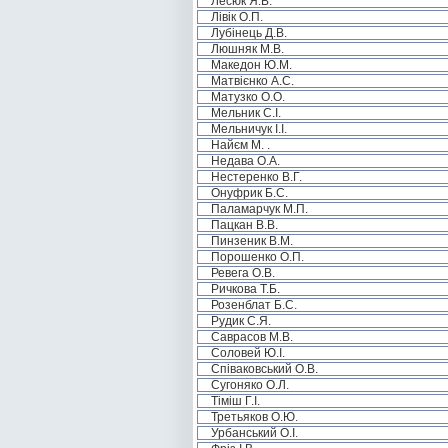
Лесюк Я.В.
Лівік О.П.
Лубінець Д.В.
Люшняк М.В.
Македон Ю.М.
Матвієнко А.С.
Матузко О.О.
Мельник С.І.
Мельничук І.І.
Найєм М. .
Недава О.А.
Нестеренко В.Г.
Онуфрик Б.С.
Паламарчук М.П.
Пацкан В.В.
Пинзеник В.М.
Порошенко О.П.
Ревега О.В.
Ричкова Т.Б.
Розенблат Б.С.
Рудик С.Я.
Саврасов М.В.
Соловей Ю.І.
Співаковський О.В.
Сугоняко О.Л.
Тіміш Г.І.
Третьяков О.Ю.
Урбанський О.І.