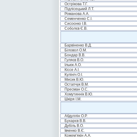
Острікова Т.Г.
Підлісецький Л.Т.
Романова А.А.
Семенченко С.І.
Сисоєнко І.В.
Соболєв Є.В.
Барвіненко В.Д.
Біловол О.М.
Бондар В.В.
Гуляєв В.О.
Ільюк А.О.
Кіссе А.І.
Кулініч О.І.
Мисик В.Ю.
Остапчук В.М.
Пресман О.С.
Хомутиннік В.Ю.
Шкіря І.М.
Абдуллін О.Р.
Бухарєв В.В.
Дубіль В.О.
Івченко В.Є.
Кожем’якін А.А.