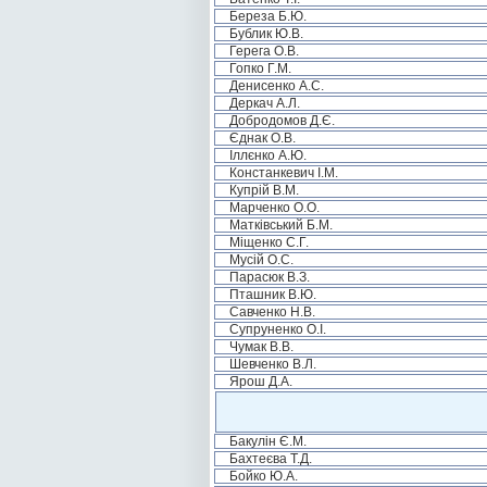
Береза Б.Ю.
Бублик Ю.В.
Герега О.В.
Гопко Г.М.
Денисенко А.С.
Деркач А.Л.
Добродомов Д.Є.
Єднак О.В.
Іллєнко А.Ю.
Констанкевич І.М.
Купрій В.М.
Марченко О.О.
Матківський Б.М.
Міщенко С.Г.
Мусій О.С.
Парасюк В.З.
Пташник В.Ю.
Савченко Н.В.
Супруненко О.І.
Чумак В.В.
Шевченко В.Л.
Ярош Д.А.
Бакулін Є.М.
Бахтеєва Т.Д.
Бойко Ю.А.