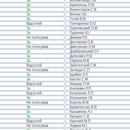
За
Богомолець О.В.
За
Бригинець О.М.
За
Валентиров С.В.
За
Вінник І.Ю.
За
Голуб В.В.
Відсутній
Гончаренко О.О.
За
Грановський О.М.
За
Гудзенко В.І.
Не голосував
Демчак Р.Є.
За
Дехтярчук О.В.
Не голосував
Дмитренко О.М.
За
Домбровський О.Г.
За
Дубневич Я.В.
За
Єфімов М.В.
Відсутній
Заболотний Г.М.
Не голосував
Заліщук С.П.
За
Іщейкін К.Є.
За
Каплін С.М.
Відсутній
Кишкар П.М.
За
Князевич Р.П.
Відсутній
Козаченко Л.П.
За
Кононенко І.В.
Не голосував
Король В.М.
За
Кривохатько В.В.
За
Кузьменко А.І.
За
Куніцин С.В.
Відсутній
Курячий М.П.
Не голосував
Лаврик М.І.