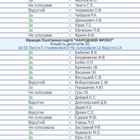
За
Фролов М.О.
Не голосував
Чекіта Г.Л.
Відсутній
Червакова О.В.
За
Чубаров Р.А.
За
Шинькович А.В.
За
Юрик Т.З.
За
Юрчишин П.В.
Не голосував
Яриніч К.В.
Фракція Політичної партії "НАРОДНИЙ ФРОНТ"
Кількість депутатів: 81
За:55 Проти:0 Утрималися:0 Не голосували:12 Відсутні:14
За
Бабенко В.Б.
За
Бендюженко Ф.В.
За
Бойко О.П.
За
Бриченко І.В.
За
Васюник І.В.
За
Висоцький С.В.
Відсутній
Войцеховська С.М.
За
Геращенко А.Ю.
Не голосував
Гузь І.В.
За
Дейдей Є.С.
Відсутня
Дзензерський Д.В.
За
Дирів А.Б.
Відсутня
Драюк С.Є.
Не голосував
Єдаков Я.Ю.
Відсутній
Ємець Л.О.
Не голосувала
Заставний Р.Й.
За
Кадикало М.О.
За
Кірш О.В.