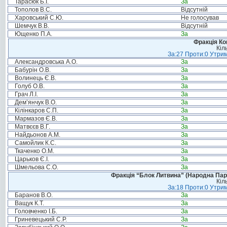
Тарасюк Б.І.
За
Тополов В.С.
Відсутній
Харовський С.Ю.
Не голосував
Шемчук В.В.
Відсутній
Ющенко П.А.
За
Фракція Ком
Кіл
За:27 Проти:0 Утрим
Александровська А.О.
За
Бабурін О.В.
За
Волинець Є.В.
За
Голуб О.В.
За
Грач Л.І.
За
Дем’янчук В.О.
За
Кілінкаров С.П.
За
Мармазов Є.В.
За
Матвєєв В.Г.
За
Найдьонов А.М.
За
Самойлик К.С.
За
Ткаченко О.М.
За
Царьков Є.І.
За
Шмельова С.О.
За
Фракція “Блок Литвина” (Народна Парті
Кіл
За:18 Проти:0 Утрим
Баранов В.О.
За
Ващук К.Т.
За
Головченко І.Б.
За
Гриневецький С.Р.
За