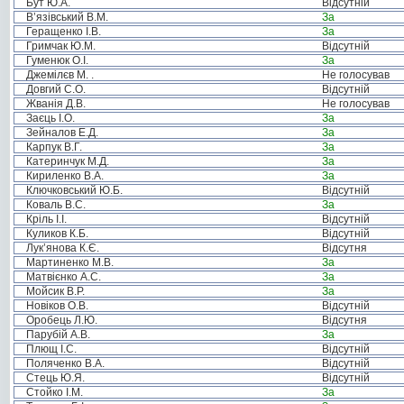
Бут Ю.А.
Відсутній
В’язівський В.М.
За
Геращенко І.В.
За
Гримчак Ю.М.
Відсутній
Гуменюк О.І.
За
Джемілєв М. .
Не голосував
Довгий С.О.
Відсутній
Жванія Д.В.
Не голосував
Заєць І.О.
За
Зейналов Е.Д.
За
Карпук В.Г.
За
Катеринчук М.Д.
За
Кириленко В.А.
За
Ключковський Ю.Б.
Відсутній
Коваль В.С.
За
Кріль І.І.
Відсутній
Куликов К.Б.
Відсутній
Лук’янова К.Є.
Відсутня
Мартиненко М.В.
За
Матвієнко А.С.
За
Мойсик В.Р.
За
Новіков О.В.
Відсутній
Оробець Л.Ю.
Відсутня
Парубій А.В.
За
Плющ І.С.
Відсутній
Поляченко В.А.
Відсутній
Стець Ю.Я.
Відсутній
Стойко І.М.
За