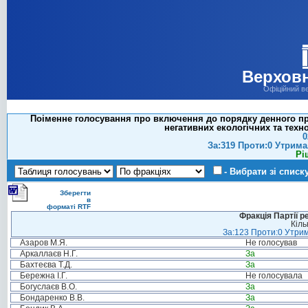
Верховн
Офіційний в
Поіменне голосування про включення до порядку денного пр
негативних екологічних та техно
0
За:319 Проти:0 Утрима
Рі
- Вибрати зі списк
Зберегти
в
форматі RTF
Фракція Партії р
Кіль
За:123 Проти:0 Утрим
Азаров М.Я.
Не голосував
Аркаллаєв Н.Г.
За
Бахтеєва Т.Д.
За
Бережна І.Г.
Не голосувала
Богуслаєв В.О.
За
Бондаренко В.В.
За