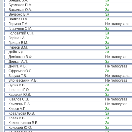
Бондик В.А.
За
Бурлаков П.М.
За
Васильєв О.А.
За
Вечерко В.М.
За
Волков О.А.
За
Герман Г.М.
Не голосувала
Глазунов С.М.
За
Головатий С.П.
За
Горіна І.А.
За
Грицак В.М.
За
Гуреєв В.М.
За
Дейч Б.Д.
За
Демішкан В.Ф.
Не голосував
Деркач А.Л.
За
Джига М.В.
Не голосував
Єфремов О.С.
За
Засуха Т.В.
Не голосувала
Злочевський М.В.
Не голосував
Зубик В.В.
За
Ілляшов Г.О.
За
Каракай Ю.В.
За
Ківалов С.В.
Не голосував
Климець П.А.
Не голосував
Клюєв А.П.
За
Ковальова Ю.В.
За
Козак В.В.
За
Колесніченко В.В.
За
Колоцей Ю.О.
За