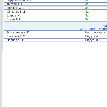
Зарубінський О.О.
За
Литвин Ю.О.
За
Поліщук О.В.
За
Сінченко В.М.
За
Шаров І.Ф.
За
Шмідт М.О.
За
Кіл
За:1 Проти:0 Утрим
Богословська І.Г.
Не голосувала
Кисельов В.О.
Відсутній
Чорновіл Т.В.
Відсутній