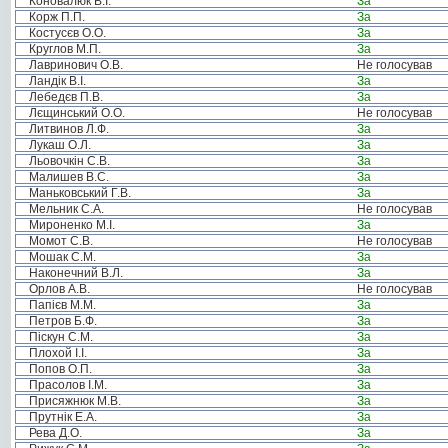
Коновалюк В.І.
За
Корж П.П.
За
Костусєв О.О.
За
Круглов М.П.
За
Лавринович О.В.
Не голосував
Ландік В.І.
За
Лебедєв П.В.
За
Лєщинський О.О.
Не голосував
Литвинов Л.Ф.
За
Лукаш О.Л.
За
Льовочкін С.В.
За
Малишев В.С.
За
Маньковський Г.В.
За
Мельник С.А.
Не голосував
Мироненко М.І.
За
Момот С.В.
Не голосував
Мошак С.М.
За
Наконечний В.Л.
За
Орлов А.В.
Не голосував
Папієв М.М.
За
Петров Б.Ф.
За
Піскун С.М.
За
Плохой І.І.
За
Попов О.П.
За
Прасолов І.М.
За
Присяжнюк М.В.
За
Прутнік Е.А.
За
Рева Д.О.
За