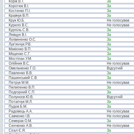
Корж В.Т.
За
Коротюк В.І.
За
Костенко П.І.
За
Кравчук В.П.
За
Крук Ю.Б.
Не голосував
Курило В.С.
Не голосував
Курпіль С.В.
За
Левцун В.І.
За
Логвиненко О.С.
За
Лук’янчук Р.В.
За
Макієнко В.П.
За
Міщенко С.Г.
За
Мостіпан У.М.
За
Олійник В.С.
Не голосував
Омельченко Г.О.
Відсутній
Павленко В.В.
За
Пашинський С.В.
За
Петрук М.М.
Не голосував
Пилипенко В.П.
За
Подгорний С.П.
За
Полунєєв Ю.В.
Відсутній
Потапчук М.Л.
За
Пудов Б.М.
За
Радовець А.А.
Не голосував
Савченко І.В.
Не голосував
Семерак О.М.
За
Сенченко А.В.
Не голосував
Сігал Є.Я.
За