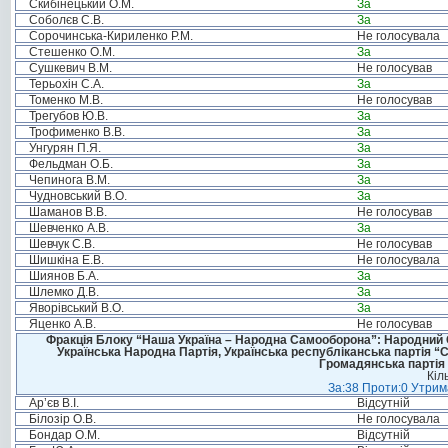
Скибінецький О.М.
За
Соболєв С.В.
За
Сорочинська-Кириленко Р.М.
Не голосувала
Стешенко О.М.
За
Сушкевич В.М.
Не голосував
Терьохін С.А.
За
Томенко М.В.
Не голосував
Трегубов Ю.В.
За
Трофименко В.В.
За
Унгурян П.Я.
За
Фельдман О.Б.
За
Чепинога В.М.
За
Чудновський В.О.
За
Шаманов В.В.
Не голосував
Шевченко А.В.
За
Шевчук С.В.
Не голосував
Шишкіна Е.В.
Не голосувала
Шиянов Б.А.
За
Шлемко Д.В.
За
Яворівський В.О.
За
Яценко А.В.
Не голосував
Фракція Блоку “Наша Україна – Народна Самооборона”: Народний Со
Українська Народна Партія, Українська республіканська партія “
Громадянська партія 
Кіл
За:38 Проти:0 Утрима
Ар’єв В.І.
Відсутній
Білозір О.В.
Не голосувала
Бондар О.М.
Відсутній