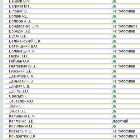
Бабаєв О.М.
За
Баграєв М.Г.
За
Білорус О.Г.
Не голосував
Богдан Р.Д.
За
Болюра А.В.
За
Бондаренко О.Ф.
Не голосувала
Бородін В.В.
Не голосував
Буряк О.В.
За
Веліжанський С.К.
За
Ветвицький Д.О.
За
Волинець М.Я.
Не голосував
Гасюк П.П.
За
Гейман О.А.
За
Гнаткевич Ю.В.
Не голосував
Губський Б.В.
За
Давимука С.А.
За
Денькович І.В.
Не голосував
Добряк Є.Д.
За
Дубіль В.О.
За
Єресько І.Г.
За
Забзалюк Р.О.
За
Зімін Є.І.
За
Зубов В.С.
За
Кальченко В.М.
За
Каплієнко В.В.
Відсутній
Кириленко І.Г.
За
Ковзель М.О.
Не голосував
Кондратюк О.К.
Не голосувала