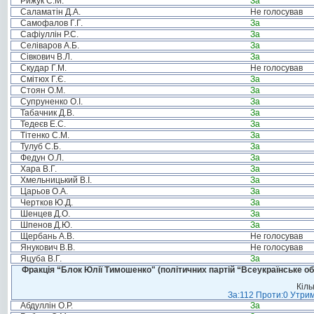
Рижук С.М.
За
Саламатін Д.А.
Не голосував
Самофалов Г.Г.
За
Сафіуллін Р.С.
За
Селіваров А.Б.
За
Сівкович В.Л.
За
Скудар Г.М.
Не голосував
Смітюх Г.Є.
За
Стоян О.М.
За
Супруненко О.І.
За
Табачник Д.В.
За
Тедеєв Е.С.
За
Тітенко С.М.
За
Тулуб С.Б.
За
Федун О.Л.
За
Хара В.Г.
За
Хмельницький В.І.
За
Царьов О.А.
За
Чертков Ю.Д.
За
Шенцев Д.О.
За
Шпенов Д.Ю.
За
Щербань А.В.
Не голосував
Янукович В.В.
Не голосував
Яцуба В.Г.
За
Фракція “Блок Юлії Тимошенко" (політичних партій “Всеукраїнське об
Кіль
За:112 Проти:0 Утрим
Абдуллін О.Р.
За