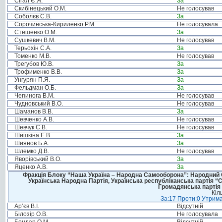
Сігал Є.Я.
За
Скибінецький О.М.
Не голосував
Соболєв С.В.
За
Сорочинська-Кириленко Р.М.
Не голосувала
Стешенко О.М.
За
Сушкевич В.М.
Не голосував
Терьохін С.А.
За
Томенко М.В.
Не голосував
Трегубов Ю.В.
За
Трофименко В.В.
За
Унгурян П.Я.
За
Фельдман О.Б.
За
Чепинога В.М.
Не голосував
Чудновський В.О.
Не голосував
Шаманов В.В.
За
Шевченко А.В.
Не голосував
Шевчук С.В.
Не голосував
Шишкіна Е.В.
За
Шиянов Б.А.
За
Шлемко Д.В.
Не голосував
Яворівський В.О.
За
Яценко А.В.
За
Фракція Блоку “Наша Україна – Народна Самооборона”: Народний Со
Українська Народна Партія, Українська республіканська партія “
Громадянська партія 
Кіл
За:17 Проти:0 Утрима
Ар’єв В.І.
Відсутній
Білозір О.В.
Не голосувала