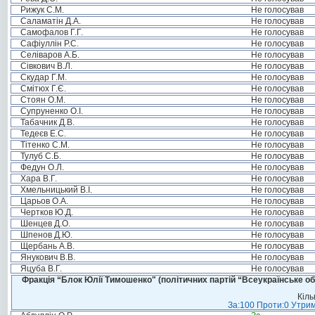
Рижук С.М.
Не голосував
Саламатін Д.А.
Не голосував
Самофалов Г.Г.
Не голосував
Сафіуллін Р.С.
Не голосував
Селіваров А.Б.
Не голосував
Сівкович В.Л.
Не голосував
Скудар Г.М.
Не голосував
Смітюх Г.Є.
Не голосував
Стоян О.М.
Не голосував
Супруненко О.І.
Не голосував
Табачник Д.В.
Не голосував
Тедеєв Е.С.
Не голосував
Тітенко С.М.
Не голосував
Тулуб С.Б.
Не голосував
Федун О.Л.
Не голосував
Хара В.Г.
Не голосував
Хмельницький В.І.
Не голосував
Царьов О.А.
Не голосував
Чертков Ю.Д.
Не голосував
Шенцев Д.О.
Не голосував
Шпенов Д.Ю.
Не голосував
Щербань А.В.
Не голосував
Янукович В.В.
Не голосував
Яцуба В.Г.
Не голосував
Фракція “Блок Юлії Тимошенко" (політичних партій “Всеукраїнське об
Кіль
За:100 Проти:0 Утрим