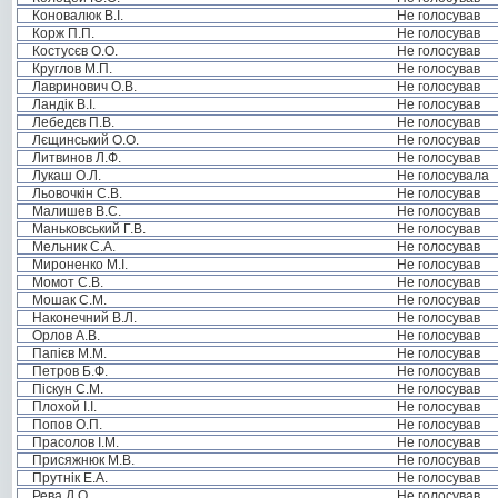
Коновалюк В.І.
Не голосував
Корж П.П.
Не голосував
Костусєв О.О.
Не голосував
Круглов М.П.
Не голосував
Лавринович О.В.
Не голосував
Ландік В.І.
Не голосував
Лебедєв П.В.
Не голосував
Лєщинський О.О.
Не голосував
Литвинов Л.Ф.
Не голосував
Лукаш О.Л.
Не голосувала
Льовочкін С.В.
Не голосував
Малишев В.С.
Не голосував
Маньковський Г.В.
Не голосував
Мельник С.А.
Не голосував
Мироненко М.І.
Не голосував
Момот С.В.
Не голосував
Мошак С.М.
Не голосував
Наконечний В.Л.
Не голосував
Орлов А.В.
Не голосував
Папієв М.М.
Не голосував
Петров Б.Ф.
Не голосував
Піскун С.М.
Не голосував
Плохой І.І.
Не голосував
Попов О.П.
Не голосував
Прасолов І.М.
Не голосував
Присяжнюк М.В.
Не голосував
Прутнік Е.А.
Не голосував
Рева Д.О.
Не голосував