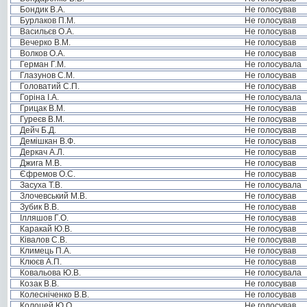
Бондик В.А.
Не голосував
Бурлаков П.М.
Не голосував
Васильєв О.А.
Не голосував
Вечерко В.М.
Не голосував
Волков О.А.
Не голосував
Герман Г.М.
Не голосувала
Глазунов С.М.
Не голосував
Головатий С.П.
Не голосував
Горіна І.А.
Не голосувала
Грицак В.М.
Не голосував
Гуреєв В.М.
Не голосував
Дейч Б.Д.
Не голосував
Демішкан В.Ф.
Не голосував
Деркач А.Л.
Не голосував
Джига М.В.
Не голосував
Єфремов О.С.
Не голосував
Засуха Т.В.
Не голосувала
Злочевський М.В.
Не голосував
Зубик В.В.
Не голосував
Ілляшов Г.О.
Не голосував
Каракай Ю.В.
Не голосував
Ківалов С.В.
Не голосував
Климець П.А.
Не голосував
Клюєв А.П.
Не голосував
Ковальова Ю.В.
Не голосувала
Козак В.В.
Не голосував
Колесніченко В.В.
Не голосував
Колоцей Ю.О.
Не голосував