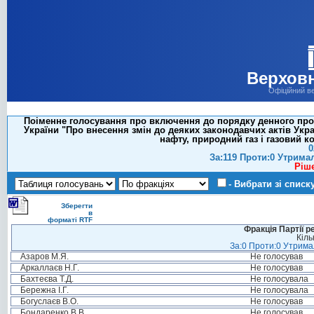
Верховн
Офіційний в
Поіменне голосування про включення до порядку денного проек
України "Про внесення змін до деяких законодавчих актів Укра
нафту, природний газ і газовий к
0
За:119 Проти:0 Утрима
Ріш
- Вибрати зі списк
Зберегти
в
форматі RTF
Фракція Партії р
Кіль
За:0 Проти:0 Утримал
Азаров М.Я.
Не голосував
Аркаллаєв Н.Г.
Не голосував
Бахтеєва Т.Д.
Не голосувала
Бережна І.Г.
Не голосувала
Богуслаєв В.О.
Не голосував
Бондаренко В.В.
Не голосував