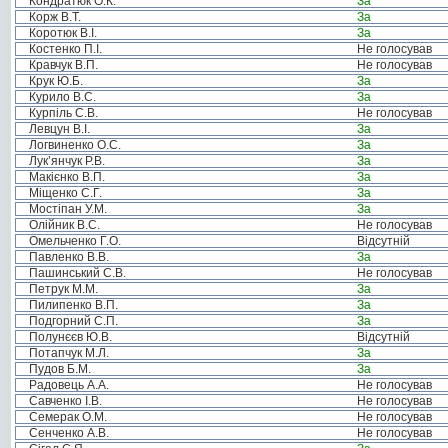
Кондратюк О.К.
За
Корж В.Т.
За
Коротюк В.І.
За
Костенко П.І.
Не голосував
Кравчук В.П.
Не голосував
Крук Ю.Б.
За
Курило В.С.
За
Курпіль С.В.
Не голосував
Левцун В.І.
За
Логвиненко О.С.
За
Лук’янчук Р.В.
За
Макієнко В.П.
За
Міщенко С.Г.
За
Мостіпан У.М.
За
Олійник В.С.
Не голосував
Омельченко Г.О.
Відсутній
Павленко В.В.
За
Пашинський С.В.
Не голосував
Петрук М.М.
За
Пилипенко В.П.
За
Подгорний С.П.
За
Полунєєв Ю.В.
Відсутній
Потапчук М.Л.
За
Пудов Б.М.
За
Радовець А.А.
Не голосував
Савченко І.В.
Не голосував
Семерак О.М.
Не голосував
Сенченко А.В.
Не голосував