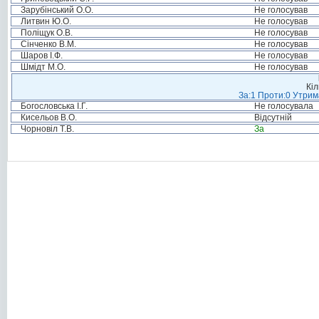
Зарубінський О.О.
Не голосував
Литвин Ю.О.
Не голосував
Поліщук О.В.
Не голосував
Сінченко В.М.
Не голосував
Шаров І.Ф.
Не голосував
Шмідт М.О.
Не голосував
Кіл
За:1 Проти:0 Утрим
Богословська І.Г.
Не голосувала
Кисельов В.О.
Відсутній
Чорновіл Т.В.
За