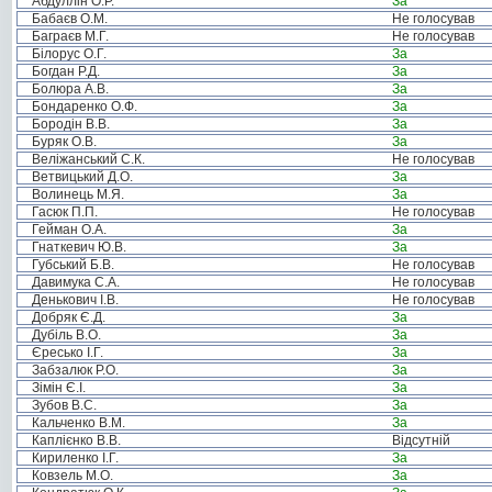
Абдуллін О.Р.
За
Бабаєв О.М.
Не голосував
Баграєв М.Г.
Не голосував
Білорус О.Г.
За
Богдан Р.Д.
За
Болюра А.В.
За
Бондаренко О.Ф.
За
Бородін В.В.
За
Буряк О.В.
За
Веліжанський С.К.
Не голосував
Ветвицький Д.О.
За
Волинець М.Я.
За
Гасюк П.П.
Не голосував
Гейман О.А.
За
Гнаткевич Ю.В.
За
Губський Б.В.
Не голосував
Давимука С.А.
Не голосував
Денькович І.В.
Не голосував
Добряк Є.Д.
За
Дубіль В.О.
За
Єресько І.Г.
За
Забзалюк Р.О.
За
Зімін Є.І.
За
Зубов В.С.
За
Кальченко В.М.
За
Каплієнко В.В.
Відсутній
Кириленко І.Г.
За
Ковзель М.О.
За