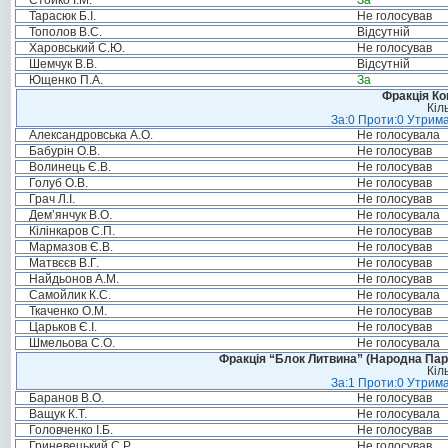
Стойко І.М.
За
Тарасюк Б.І.
Не голосував
Тополов В.С.
Відсутній
Харовський С.Ю.
Не голосував
Шемчук В.В.
Відсутній
Ющенко П.А.
За
Фракція Ком
Кіл
За:0 Проти:0 Утрима
Александровська А.О.
Не голосувала
Бабурін О.В.
Не голосував
Волинець Є.В.
Не голосував
Голуб О.В.
Не голосував
Грач Л.І.
Не голосував
Дем’янчук В.О.
Не голосувала
Кілінкаров С.П.
Не голосував
Мармазов Є.В.
Не голосував
Матвєєв В.Г.
Не голосував
Найдьонов А.М.
Не голосував
Самойлик К.С.
Не голосувала
Ткаченко О.М.
Не голосував
Царьков Є.І.
Не голосував
Шмельова С.О.
Не голосувала
Фракція “Блок Литвина” (Народна Парті
Кіл
За:1 Проти:0 Утрима
Баранов В.О.
Не голосував
Ващук К.Т.
Не голосувала
Головченко І.Б.
Не голосував
Гриневецький С.Р.
Не голосував