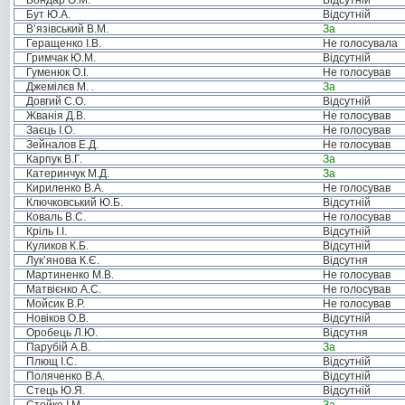
Бондар О.М.
Відсутній
Бут Ю.А.
Відсутній
В’язівський В.М.
За
Геращенко І.В.
Не голосувала
Гримчак Ю.М.
Відсутній
Гуменюк О.І.
Не голосував
Джемілєв М. .
За
Довгий С.О.
Відсутній
Жванія Д.В.
Не голосував
Заєць І.О.
Не голосував
Зейналов Е.Д.
Не голосував
Карпук В.Г.
За
Катеринчук М.Д.
За
Кириленко В.А.
Не голосував
Ключковський Ю.Б.
Відсутній
Коваль В.С.
Не голосував
Кріль І.І.
Відсутній
Куликов К.Б.
Відсутній
Лук’янова К.Є.
Відсутня
Мартиненко М.В.
Не голосував
Матвієнко А.С.
Не голосував
Мойсик В.Р.
Не голосував
Новіков О.В.
Відсутній
Оробець Л.Ю.
Відсутня
Парубій А.В.
За
Плющ І.С.
Відсутній
Поляченко В.А.
Відсутній
Стець Ю.Я.
Відсутній