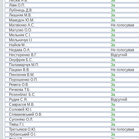
Лесюк Я.В.
За
Лівік О.П.
За
Лубінець Д.В.
За
Люшняк М.В.
За
Македон Ю.М.
За
Матвієнко А.С.
Не голосував
Матузко О.О.
За
Мельник С.І.
За
Мельничук І.І.
За
Найєм М. .
За
Недава О.А.
Не голосував
Нестеренко В.Г.
Відсутній
Онуфрик Б.С.
За
Паламарчук М.П.
За
Пацкан В.В.
Не голосував
Пинзеник В.М.
За
Порошенко О.П.
За
Ревега О.В.
За
Ричкова Т.Б.
За
Розенблат Б.С.
За
Рудик С.Я.
Відсутній
Саврасов М.В.
За
Соловей Ю.І.
За
Співаковський О.В.
За
Сугоняко О.Л.
За
Тіміш Г.І.
За
Третьяков О.Ю.
Не голосував
Урбанський О.І.
За