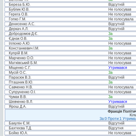
Береза Б.Ю.
Відсутній
Бублик Ю.В.
Не голосував
Герега О.В.
Не голосував
Гопко Г.М.
Не голосувала
Денисенко А.С.
Відсутній
Деркач А.Л.
Відсутній
Добродомов Д.Є.
За
Єднак О.В.
За
Іллєнко А.Ю.
Не голосував
Констанкевич І.М.
За
Купрій В.М.
Не голосував
Марченко О.О.
Не голосував
Матківський Б.М.
Не голосував
Міщенко С.Г.
Утримався
Мусій О.С.
За
Парасюк В.З.
Відсутній
Пташник В.Ю.
За
Савченко Н.В.
Не голосувала
Супруненко О.І.
Не голосував
Чумак В.В.
За
Шевченко В.Л.
Утримався
Ярош Д.А.
Відсутній
Фракція Політич
Кіл
За:0 Проти:1 Утримал
Бакулін Є.М.
Відсутній
Бахтеєва Т.Д.
Відсутня
Бойко Ю.А.
Не голосував