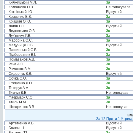
Княжицький М.Л.
За
Колганова О.В.
Не голосувала
Котвіцький І.О.
Відсутній
Кривенко В.В.
За
Кришин О.Ю.
За
Лапін І.О.
Відсутній
Ледовських О.В.
За
Лук’янчук Р.В.
За
Масоріна О.С.
За
Медуниця О.В.
Відсутній
Пашинський С.В.
За
Підберезняк В.І.
За
Помазанов А.В.
За
Река А.О.
За
Романюк В.М.
За
Сидорчук В.В.
Відсутній
Сочка О.О.
За
Стеценко Д.О.
За
Тетерук А.А.
За
Тимчук Д.Б.
Не голосував
Фаєрмарк С.О.
За
Хміль М.М.
За
Шкварилюк В.В.
Не голосував
Кіл
За:12 Проти:1 Утрима
Артеменко А.В.
Відсутній
Балога І.І.
Відсутній
Батенко Т.І.
За