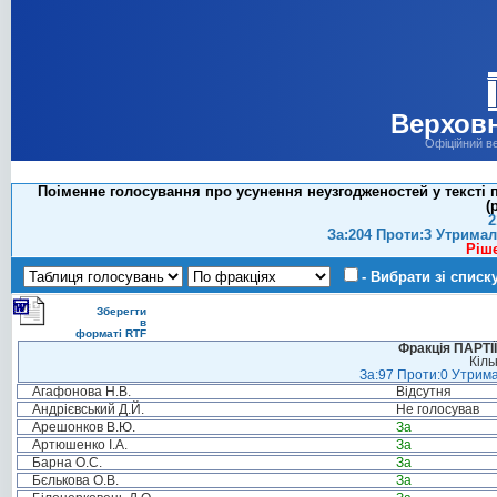
Верховн
Офіційний в
Поіменне голосування про усунення неузгодженостей у тексті 
(
2
За:204 Проти:3 Утримал
Ріш
- Вибрати зі списк
Зберегти
в
форматі RTF
Фракція ПАРТ
Кіль
За:97 Проти:0 Утрима
Агафонова Н.В.
Відсутня
Андрієвський Д.Й.
Не голосував
Арешонков В.Ю.
За
Артюшенко І.А.
За
Барна О.С.
За
Бєлькова О.В.
За