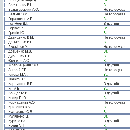
Білоцерковець Д.О.
За
Брензович В.І.
За
Вадатурський А.О.
Не голосував
Велікін О.М.
Не голосував
Герасимов А.В.
За
Голубов Д.І.
Відсутній
Горват Р.І.
За
Гринів І.О.
За
Давиденко В.М.
Не голосував
Денисенко В.І.
За
Джемілєв М. .
Не голосував
Довбенко М.В.
За
Дубневич Б.В.
За
Євлахов А.С.
За
Жолобецький О.О.
Відсутній
Загорій Г.В.
Не голосував
Іонова М.М.
За
Іщенко В.О.
За
Карпунцов В.В.
Відсутній
Кіт А.Б.
За
Кобцев М.В.
Відсутній
Козир Б.Ю.
За
Корнацький А.О.
Не голосував
Кривенко В.М.
За
Кудлаєнко С.В.
За
Куліченко І.І.
За
Курило В.С.
Відсутній
Кучер М.І.
За