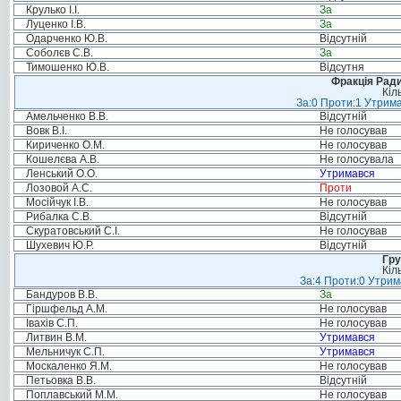
Крулько І.І.
За
Луценко І.В.
За
Одарченко Ю.В.
Відсутній
Соболєв С.В.
За
Тимошенко Ю.В.
Відсутня
Фракція Ради
Кіл
За:0 Проти:1 Утрима
Амельченко В.В.
Відсутній
Вовк В.І.
Не голосував
Кириченко О.М.
Не голосував
Кошелєва А.В.
Не голосувала
Ленський О.О.
Утримався
Лозовой А.С.
Проти
Мосійчук І.В.
Не голосував
Рибалка С.В.
Відсутній
Скуратовський С.І.
Не голосував
Шухевич Ю.Р.
Відсутній
Гру
Кіл
За:4 Проти:0 Утрим
Бандуров В.В.
За
Гіршфельд А.М.
Не голосував
Івахів С.П.
Не голосував
Литвин В.М.
Утримався
Мельничук С.П.
Утримався
Москаленко Я.М.
Не голосував
Петьовка В.В.
Відсутній
Поплавський М.М.
Не голосував