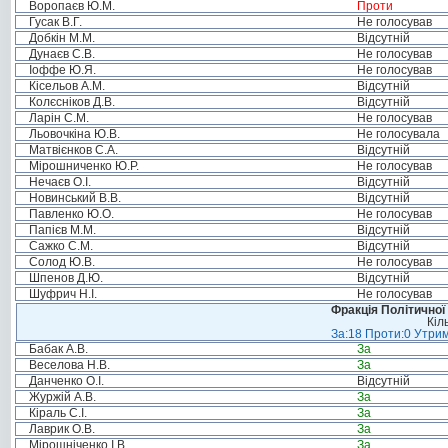
Воропаєв Ю.М.
Проти
Гусак В.Г.
Не голосував
Добкін М.М.
Відсутній
Дунаєв С.В.
Не голосував
Іоффе Ю.Я.
Не голосував
Кісельов А.М.
Відсутній
Колєсніков Д.В.
Відсутній
Ларін С.М.
Не голосував
Льовочкіна Ю.В.
Не голосувала
Матвієнков С.А.
Відсутній
Мірошниченко Ю.Р.
Не голосував
Нечаєв О.І.
Відсутній
Новинський В.В.
Відсутній
Павленко Ю.О.
Не голосував
Папієв М.М.
Відсутній
Сажко С.М.
Відсутній
Солод Ю.В.
Не голосував
Шпенов Д.Ю.
Відсутній
Шуфрич Н.І.
Не голосував
Фракція Політичної
Кіл
За:18 Проти:0 Утрим
Бабак А.В.
За
Веселова Н.В.
За
Данченко О.І.
Відсутній
Журжій А.В.
За
Кіраль С.І.
За
Лаврик О.В.
За
Мірошніченко І.В.
За