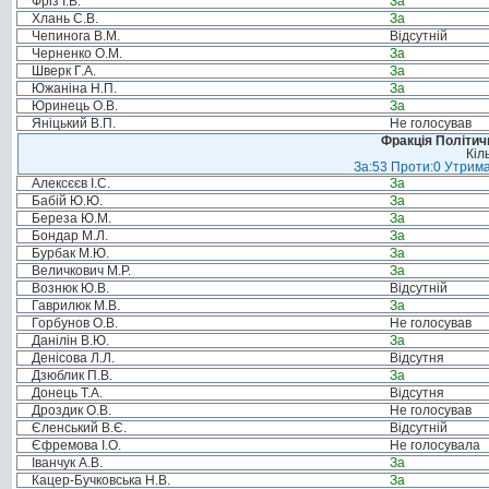
Фріз І.В.
За
Хлань С.В.
За
Чепинога В.М.
Відсутній
Черненко О.М.
За
Шверк Г.А.
За
Южаніна Н.П.
За
Юринець О.В.
За
Яніцький В.П.
Не голосував
Фракція Політи
Кіл
За:53 Проти:0 Утрима
Алексєєв І.С.
За
Бабій Ю.Ю.
За
Береза Ю.М.
За
Бондар М.Л.
За
Бурбак М.Ю.
За
Величкович М.Р.
За
Вознюк Ю.В.
Відсутній
Гаврилюк М.В.
За
Горбунов О.В.
Не голосував
Данілін В.Ю.
За
Денісова Л.Л.
Відсутня
Дзюблик П.В.
За
Донець Т.А.
Відсутня
Дроздик О.В.
Не голосував
Єленський В.Є.
Відсутній
Єфремова І.О.
Не голосувала
Іванчук А.В.
За
Кацер-Бучковська Н.В.
За