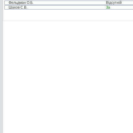
Фельдман О.Б.
Відсутній
Шахов С.В.
За