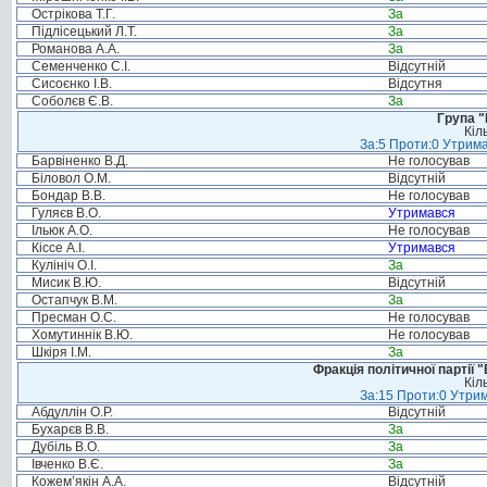
Острікова Т.Г.
За
Підлісецький Л.Т.
За
Романова А.А.
За
Семенченко С.І.
Відсутній
Сисоєнко І.В.
Відсутня
Соболєв Є.В.
За
Група "
Кіл
За:5 Проти:0 Утрима
Барвіненко В.Д.
Не голосував
Біловол О.М.
Відсутній
Бондар В.В.
Не голосував
Гуляєв В.О.
Утримався
Ільюк А.О.
Не голосував
Кіссе А.І.
Утримався
Кулініч О.І.
За
Мисик В.Ю.
Відсутній
Остапчук В.М.
За
Пресман О.С.
Не голосував
Хомутиннік В.Ю.
Не голосував
Шкіря І.М.
За
Фракція політичної партії
Кіл
За:15 Проти:0 Утрим
Абдуллін О.Р.
Відсутній
Бухарєв В.В.
За
Дубіль В.О.
За
Івченко В.Є.
За
Кожем’якін А.А.
Відсутній