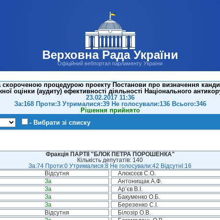
Верховна Рада України
Офіційний вебпортал парламенту України
а скороченою процедурою проекту Постанови про визначення кандид
ної оцінки (аудиту) ефективності діяльності Національного антикор
23.02.2017 11:36
За:168 Проти:3 Утрималися:39 Не голосували:136 Всього:346
Рішення прийнято
- Вибрати зі списку
Фракція ПАРТІЇ "БЛОК ПЕТРА ПОРОШЕНКА"
Кількість депутатів: 140
За:74 Проти:0 Утрималися:8 Не голосували:42 Відсутні:16
Відсутня
Алєксєєв С.О.
За
Антонищак А.Ф.
За
Ар’єв В.І.
За
Бакуменко О.Б.
За
Березенко С.І.
Відсутня
Білозір О.В.