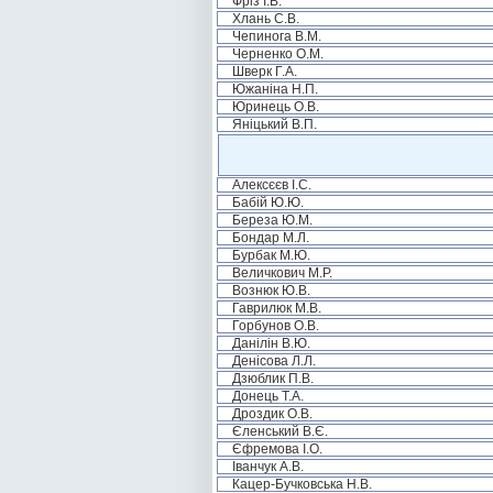
Фріз І.В.
Хлань С.В.
Чепинога В.М.
Черненко О.М.
Шверк Г.А.
Южаніна Н.П.
Юринець О.В.
Яніцький В.П.
Алексєєв І.С.
Бабій Ю.Ю.
Береза Ю.М.
Бондар М.Л.
Бурбак М.Ю.
Величкович М.Р.
Вознюк Ю.В.
Гаврилюк М.В.
Горбунов О.В.
Данілін В.Ю.
Денісова Л.Л.
Дзюблик П.В.
Донець Т.А.
Дроздик О.В.
Єленський В.Є.
Єфремова І.О.
Іванчук А.В.
Кацер-Бучковська Н.В.