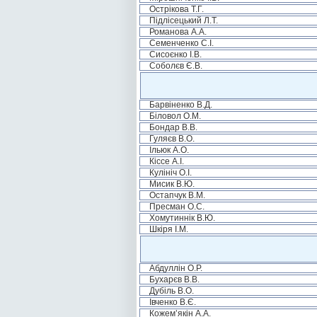
Острікова Т.Г.
Підлісецький Л.Т.
Романова А.А.
Семенченко С.І.
Сисоєнко І.В.
Соболєв Є.В.
Барвіненко В.Д.
Біловол О.М.
Бондар В.В.
Гуляєв В.О.
Ільюк А.О.
Кіссе А.І.
Кулініч О.І.
Мисик В.Ю.
Остапчук В.М.
Пресман О.С.
Хомутиннік В.Ю.
Шкіря І.М.
Абдуллін О.Р.
Бухарєв В.В.
Дубіль В.О.
Івченко В.Є.
Кожем’якін А.А.