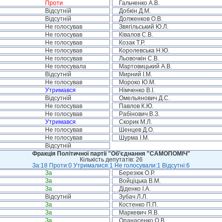
Проти
Гальченко А.В.
Відсутній
Добкін Д.М.
Відсутній
Долженков О.В.
Не голосував
Звягільський Ю.Л.
Не голосував
Ківалов С.В.
Не голосував
Козак Т.Р.
Не голосував
Королевська Н.Ю.
Не голосував
Льовочкін С.В.
Не голосувала
Мартовицький А.В.
Відсутній
Мирний І.М.
Не голосував
Мороко Ю.М.
Утримався
Німченко В.І.
Відсутній
Омельянович Д.С.
Не голосував
Павлов К.Ю.
Не голосував
Рабінович В.З.
Утримався
Скорик М.Л.
Не голосував
Шенцев Д.О.
Не голосував
Шурма І.М.
Відсутній
Фракція Політичної партії "Об’єднання "САМОПОМІЧ"
Кількість депутатів: 26
За:18 Проти:0 Утрималися:1 Не голосували:1 Відсутні:6
За
Березюк О.Р.
За
Войціцька В.М.
За
Діденко І.А.
Відсутній
Зубач Л.Л.
За
Костенко П.П.
За
Маркевич Я.В.
За
Опанасенко О.В.