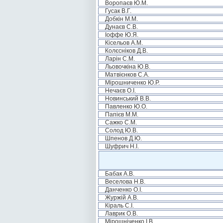
Воропаєв Ю.М.
Гусак В.Г.
Добкін М.М.
Дунаєв С.В.
Іоффе Ю.Я.
Кісельов А.М.
Колєсніков Д.В.
Ларін С.М.
Льовочкіна Ю.В.
Матвієнков С.А.
Мірошниченко Ю.Р.
Нечаєв О.І.
Новинський В.В.
Павленко Ю.О.
Папієв М.М.
Сажко С.М.
Солод Ю.В.
Шпенов Д.Ю.
Шуфрич Н.І.
Бабак А.В.
Веселова Н.В.
Данченко О.І.
Журжій А.В.
Кіраль С.І.
Лаврик О.В.
Мірошніченко І.В.