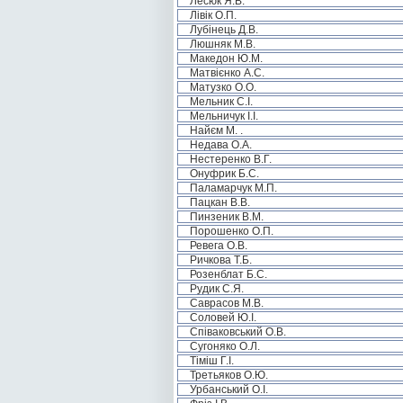
Лесюк Я.В.
Лівік О.П.
Лубінець Д.В.
Люшняк М.В.
Македон Ю.М.
Матвієнко А.С.
Матузко О.О.
Мельник С.І.
Мельничук І.І.
Найєм М. .
Недава О.А.
Нестеренко В.Г.
Онуфрик Б.С.
Паламарчук М.П.
Пацкан В.В.
Пинзеник В.М.
Порошенко О.П.
Ревега О.В.
Ричкова Т.Б.
Розенблат Б.С.
Рудик С.Я.
Саврасов М.В.
Соловей Ю.І.
Співаковський О.В.
Сугоняко О.Л.
Тіміш Г.І.
Третьяков О.Ю.
Урбанський О.І.