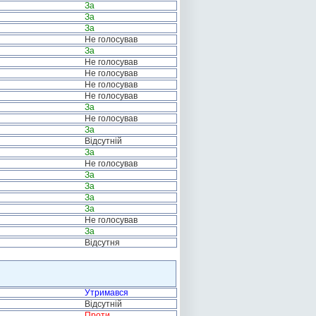
За
За
За
Не голосував
За
Не голосував
Не голосував
Не голосував
Не голосував
За
Не голосував
За
Відсутній
За
Не голосував
За
За
За
За
Не голосував
За
Відсутня
Утримався
Відсутній
Проти