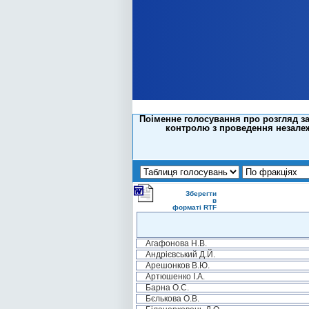
Поіменне голосування про розгляд з
контролю з проведення незалеж
Зберегти
в
форматі RTF
Агафонова Н.В.
Андрієвський Д.Й.
Арешонков В.Ю.
Артюшенко І.А.
Барна О.С.
Бєлькова О.В.