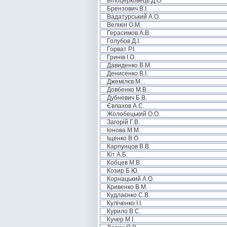
Білоцерковець Д.О.
Брензович В.І.
Вадатурський А.О.
Велікін О.М.
Герасимов А.В.
Голубов Д.І.
Горват Р.І.
Гринів І.О.
Давиденко В.М.
Денисенко В.І.
Джемілєв М. .
Довбенко М.В.
Дубневич Б.В.
Євлахов А.С.
Жолобецький О.О.
Загорій Г.В.
Іонова М.М.
Іщенко В.О.
Карпунцов В.В.
Кіт А.Б.
Кобцев М.В.
Козир Б.Ю.
Корнацький А.О.
Кривенко В.М.
Кудлаєнко С.В.
Куліченко І.І.
Курило В.С.
Кучер М.І.