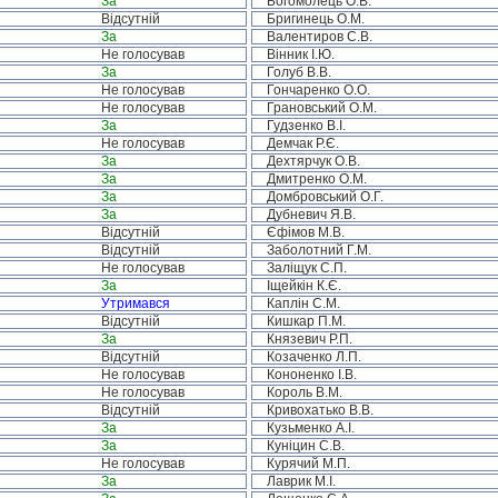
За
Богомолець О.В.
Відсутній
Бригинець О.М.
За
Валентиров С.В.
Не голосував
Вінник І.Ю.
За
Голуб В.В.
Не голосував
Гончаренко О.О.
Не голосував
Грановський О.М.
За
Гудзенко В.І.
Не голосував
Демчак Р.Є.
За
Дехтярчук О.В.
За
Дмитренко О.М.
За
Домбровський О.Г.
За
Дубневич Я.В.
Відсутній
Єфімов М.В.
Відсутній
Заболотний Г.М.
Не голосував
Заліщук С.П.
За
Іщейкін К.Є.
Утримався
Каплін С.М.
Відсутній
Кишкар П.М.
За
Князевич Р.П.
Відсутній
Козаченко Л.П.
Не голосував
Кононенко І.В.
Не голосував
Король В.М.
Відсутній
Кривохатько В.В.
За
Кузьменко А.І.
За
Куніцин С.В.
Не голосував
Курячий М.П.
За
Лаврик М.І.