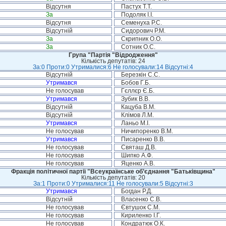
Відсутня
Пастух Т.Т.
За
Подоляк І.І.
Відсутня
Семенуха Р.С.
Відсутній
Сидорович Р.М.
За
Скрипник О.О.
За
Сотник О.С.
Група "Партія "Відродження"
Кількість депутатів: 24
За:0 Проти:0 Утрималися:6 Не голосували:14 Відсутні:4
Відсутній
Березкін С.С.
Утримався
Бобов Г.Б.
Не голосував
Гєллєр Є.Б.
Утримався
Зубик В.В.
Відсутній
Кацуба В.М.
Відсутній
Клімов Л.М.
Утримався
Ланьо М.І.
Не голосував
Ничипоренко В.М.
Утримався
Писаренко В.В.
Не голосував
Святаш Д.В.
Не голосував
Шипко А.Ф.
Не голосував
Яценко А.В.
Фракція політичної партії "Всеукраїнське об’єднання "Батьківщина"
Кількість депутатів: 20
За:1 Проти:0 Утрималися:11 Не голосували:5 Відсутні:3
Утримався
Богдан Р.Д.
Відсутній
Власенко С.В.
Не голосував
Євтушок С.М.
Не голосував
Кириленко І.Г.
Не голосував
Кондратюк О.К.