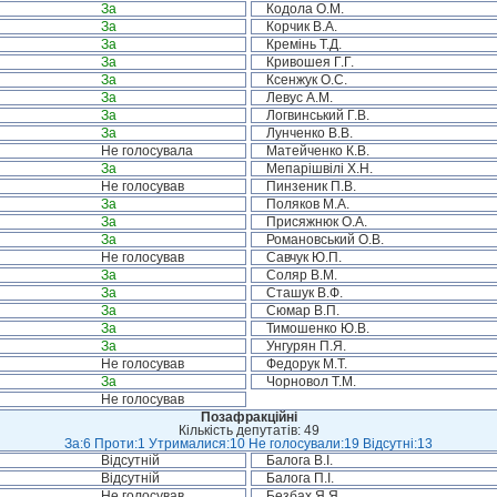
За
Кодола О.М.
За
Корчик В.А.
За
Кремінь Т.Д.
За
Кривошея Г.Г.
За
Ксенжук О.С.
За
Левус А.М.
За
Логвинський Г.В.
За
Лунченко В.В.
Не голосувала
Матейченко К.В.
За
Мепарішвілі Х.Н.
Не голосував
Пинзеник П.В.
За
Поляков М.А.
За
Присяжнюк О.А.
За
Романовський О.В.
Не голосував
Савчук Ю.П.
За
Соляр В.М.
За
Сташук В.Ф.
За
Сюмар В.П.
За
Тимошенко Ю.В.
За
Унгурян П.Я.
Не голосував
Федорук М.Т.
За
Чорновол Т.М.
Не голосував
Позафракційні
Кількість депутатів: 49
За:6 Проти:1 Утрималися:10 Не голосували:19 Відсутні:13
Відсутній
Балога В.І.
Відсутній
Балога П.І.
Не голосував
Безбах Я.Я.