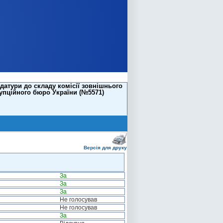
атури до складу комісії зовнішнього
упційного бюро України (№5571)
Версія для друку
За
За
За
Не голосував
Не голосував
За