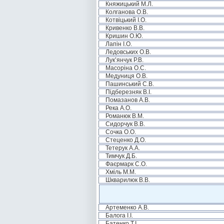
Княжицький М.Л.
Колганова О.В.
Котвіцький І.О.
Кривенко В.В.
Кришин О.Ю.
Лапін І.О.
Ледовських О.В.
Лук’янчук Р.В.
Масоріна О.С.
Медуниця О.В.
Пашинський С.В.
Підберезняк В.І.
Помазанов А.В.
Река А.О.
Романюк В.М.
Сидорчук В.В.
Сочка О.О.
Стеценко Д.О.
Тетерук А.А.
Тимчук Д.Б.
Фаєрмарк С.О.
Хміль М.М.
Шкварилюк В.В.
Артеменко А.В.
Балога І.І.
Батенко Т.І.