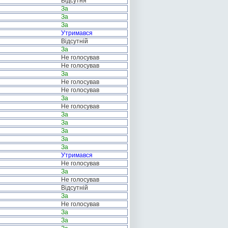
Відсутня
За
За
За
Утримався
Відсутній
За
Не голосував
Не голосував
За
Не голосував
Не голосував
За
Не голосував
За
За
За
За
За
Утримався
Не голосував
За
Не голосував
Відсутній
За
Не голосував
За
За