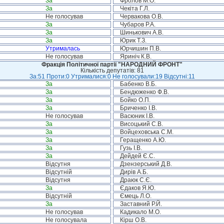
За
Фролов М.О.
За
Чекіта Г.Л.
Не голосував
Червакова О.В.
За
Чубаров Р.А.
За
Шинькович А.В.
За
Юрик Т.З.
Утрималась
Юрчишин П.В.
Не голосував
Яриніч К.В.
Фракція Політичної партії "НАРОДНИЙ ФРОНТ"
Кількість депутатів: 81
За:51 Проти:0 Утрималися:0 Не голосували:19 Відсутні:11
За
Бабенко В.Б.
За
Бендюженко Ф.В.
За
Бойко О.П.
За
Бриченко І.В.
Не голосував
Васюник І.В.
За
Висоцький С.В.
За
Войцеховська С.М.
За
Геращенко А.Ю.
За
Гузь І.В.
За
Дейдей Є.С.
Відсутня
Дзензерський Д.В.
Відсутній
Дирів А.Б.
Відсутня
Драюк С.Є.
За
Єдаков Я.Ю.
Відсутній
Ємець Л.О.
За
Заставний Р.Й.
Не голосував
Кадикало М.О.
Не голосувала
Кірш О.В.