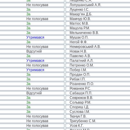
За
Лещенко С.А.
Не голосував
Лопушанський А.Я.
За
Луценко І.С.
За
Макар’ян Д.Б.
Не голосував
Мамчур Ю.В.
За
Матіос М.В.
За
Мацола Р.М.
За
Мельниченко В.В.
Утримався
Мушак О.П.
За
Негой Ф.Ф.
Не голосував
Немировський А.В.
Відсутній
Новак Н.В.
За
Павелко А.В.
Утримався
Палатний А.Л.
Не голосував
Петренко О.М.
Утримався
Побер І.М.
За
Продан О.П.
За
Рибак І.П.
За
Різаненко П.О.
Не голосував
Романюк Р.С.
Відсутній
Сабашук П.П.
За
Севрюков В.В.
За
Сольвар Р.М.
За
Спориш І.Д.
За
Суслова І.М.
Не голосував
Ткачук Г.В.
Не голосував
Тригубенко С.М.
Не голосував
Усов К.Г.