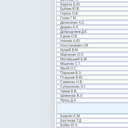
Береза Б.Ю.
Бублик Ю.В.
Герега О.В.
Гопко Г.М.
Денисенко А.С.
Деркач А.Л.
Добродомов Д.Є.
Єднак О.В.
Іллєнко А.Ю.
Констанкевич І.М.
Купрій В.М.
Марченко О.О.
Матківський Б.М.
Міщенко С.Г.
Мусій О.С.
Парасюк В.З.
Пташник В.Ю.
Савченко Н.В.
Супруненко О.І.
Чумак В.В.
Шевченко В.Л.
Ярош Д.А.
Бакулін Є.М.
Бахтеєва Т.Д.
Бойко Ю.А.