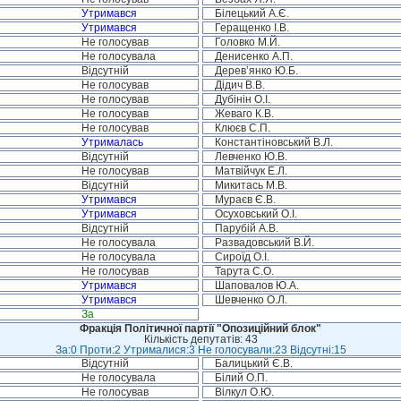
Утримався
Білецький А.Є.
Утримався
Геращенко І.В.
Не голосував
Головко М.Й.
Не голосувала
Денисенко А.П.
Відсутній
Дерев’янко Ю.Б.
Не голосував
Дідич В.В.
Не голосував
Дубінін О.І.
Не голосував
Жеваго К.В.
Не голосував
Клюєв С.П.
Утрималась
Константіновський В.Л.
Відсутній
Левченко Ю.В.
Не голосував
Матвійчук Е.Л.
Відсутній
Микитась М.В.
Утримався
Мураєв Є.В.
Утримався
Осуховський О.І.
Відсутній
Парубій А.В.
Не голосувала
Развадовський В.Й.
Не голосувала
Сироїд О.І.
Не голосував
Тарута С.О.
Утримався
Шаповалов Ю.А.
Утримався
Шевченко О.Л.
За
Фракція Політичної партії "Опозиційний блок"
Кількість депутатів: 43
За:0 Проти:2 Утрималися:3 Не голосували:23 Відсутні:15
Відсутній
Балицький Є.В.
Не голосувала
Білий О.П.
Не голосував
Вілкул О.Ю.