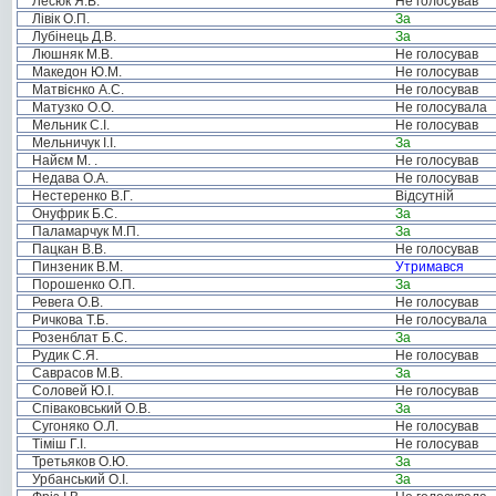
Лесюк Я.В.
Не голосував
Лівік О.П.
За
Лубінець Д.В.
За
Люшняк М.В.
Не голосував
Македон Ю.М.
Не голосував
Матвієнко А.С.
Не голосував
Матузко О.О.
Не голосувала
Мельник С.І.
Не голосував
Мельничук І.І.
За
Найєм М. .
Не голосував
Недава О.А.
Не голосував
Нестеренко В.Г.
Відсутній
Онуфрик Б.С.
За
Паламарчук М.П.
За
Пацкан В.В.
Не голосував
Пинзеник В.М.
Утримався
Порошенко О.П.
За
Ревега О.В.
Не голосував
Ричкова Т.Б.
Не голосувала
Розенблат Б.С.
За
Рудик С.Я.
Не голосував
Саврасов М.В.
За
Соловей Ю.І.
Не голосував
Співаковський О.В.
За
Сугоняко О.Л.
Не голосував
Тіміш Г.І.
Не голосував
Третьяков О.Ю.
За
Урбанський О.І.
За