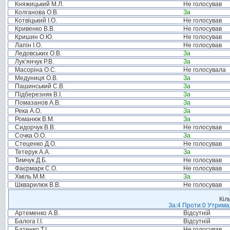
Княжицький М.Л.
Не голосував
Колганова О.В.
За
Котвіцький І.О.
Не голосував
Кривенко В.В.
Не голосував
Кришин О.Ю.
Не голосував
Лапін І.О.
Не голосував
Ледовських О.В.
За
Лук’янчук Р.В.
За
Масоріна О.С.
Не голосувала
Медуниця О.В.
За
Пашинський С.В.
За
Підберезняк В.І.
За
Помазанов А.В.
За
Река А.О.
За
Романюк В.М.
За
Сидорчук В.В.
Не голосував
Сочка О.О.
За
Стеценко Д.О.
Не голосував
Тетерук А.А.
За
Тимчук Д.Б.
Не голосував
Фаєрмарк С.О.
Не голосував
Хміль М.М.
За
Шкварилюк В.В.
Не голосував
Кіл
За:4 Проти:0 Утримал
Артеменко А.В.
Відсутній
Балога І.І.
Відсутній
Батенко Т.І.
Не голосував