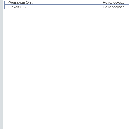
Фельдман О.Б.
Не голосував
Шахов С.В.
Не голосував