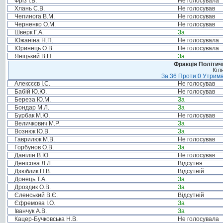
Фріз І.В.
Не голосувала
Хлань С.В.
Не голосував
Чепинога В.М.
Не голосував
Черненко О.М.
Не голосував
Шверк Г.А.
За
Южаніна Н.П.
Не голосувала
Юринець О.В.
Не голосувала
Яніцький В.П.
За
Фракція Політи
Кіл
За:36 Проти:0 Утрима
Алексєєв І.С.
Не голосував
Бабій Ю.Ю.
Не голосував
Береза Ю.М.
За
Бондар М.Л.
За
Бурбак М.Ю.
Не голосував
Величкович М.Р.
За
Вознюк Ю.В.
За
Гаврилюк М.В.
Не голосував
Горбунов О.В.
За
Данілін В.Ю.
Не голосував
Денісова Л.Л.
Відсутня
Дзюблик П.В.
Відсутній
Донець Т.А.
За
Дроздик О.В.
За
Єленський В.Є.
Відсутній
Єфремова І.О.
За
Іванчук А.В.
За
Кацер-Бучковська Н.В.
Не голосувала