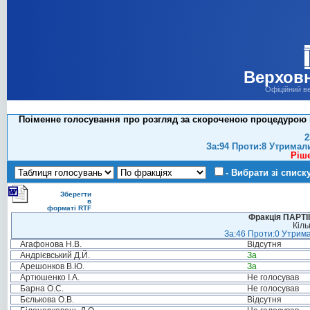
Верховн
Офіційний в
Поіменне голосування про розгляд за скороченою процедурою пр
2
За:94 Проти:8 Утримал
Ріш
- Вибрати зі списк
Зберегти
в
форматі RTF
Фракція ПАРТ
Кіль
За:46 Проти:0 Утрима
Агафонова Н.В.
Відсутня
Андрієвський Д.Й.
За
Арешонков В.Ю.
За
Артюшенко І.А.
Не голосував
Барна О.С.
Не голосував
Бєлькова О.В.
Відсутня