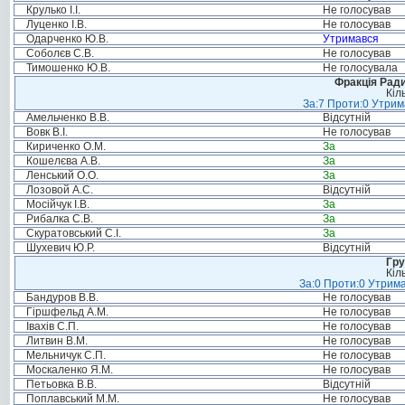
Крулько І.І.
Не голосував
Луценко І.В.
Не голосував
Одарченко Ю.В.
Утримався
Соболєв С.В.
Не голосував
Тимошенко Ю.В.
Не голосувала
Фракція Ради
Кіл
За:7 Проти:0 Утрим
Амельченко В.В.
Відсутній
Вовк В.І.
Не голосував
Кириченко О.М.
За
Кошелєва А.В.
За
Ленський О.О.
За
Лозовой А.С.
Відсутній
Мосійчук І.В.
За
Рибалка С.В.
За
Скуратовський С.І.
За
Шухевич Ю.Р.
Відсутній
Гру
Кіл
За:0 Проти:0 Утрима
Бандуров В.В.
Не голосував
Гіршфельд А.М.
Не голосував
Івахів С.П.
Не голосував
Литвин В.М.
Не голосував
Мельничук С.П.
Не голосував
Москаленко Я.М.
Не голосував
Петьовка В.В.
Відсутній
Поплавський М.М.
Не голосував