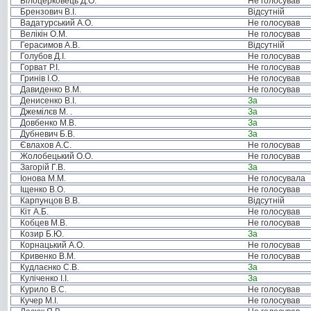
Білоцерковець Д.О.
Не голосував
Брензович В.І.
Відсутній
Вадатурський А.О.
Не голосував
Велікін О.М.
Не голосував
Герасимов А.В.
Відсутній
Голубов Д.І.
Не голосував
Горват Р.І.
Не голосував
Гринів І.О.
Не голосував
Давиденко В.М.
Не голосував
Денисенко В.І.
За
Джемілєв М. .
За
Довбенко М.В.
За
Дубневич Б.В.
За
Євлахов А.С.
Не голосував
Жолобецький О.О.
Не голосував
Загорій Г.В.
За
Іонова М.М.
Не голосувала
Іщенко В.О.
Не голосував
Карпунцов В.В.
Відсутній
Кіт А.Б.
Не голосував
Кобцев М.В.
Не голосував
Козир Б.Ю.
За
Корнацький А.О.
Не голосував
Кривенко В.М.
Не голосував
Кудлаєнко С.В.
За
Куліченко І.І.
За
Курило В.С.
Не голосував
Кучер М.І.
Не голосував