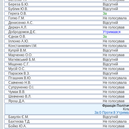
Береза Б.Ю.
Відсутній
Бублик Ю.В.
Відсутній
Герега О.В.
За
Гопко Г.М.
Не голосувала
Денисенко А.С.
Відсутній
Деркач А.Л.
Не голосував
Добродомов Д.Є.
Утримався
Єднак О.В.
За
Іллєнко А.Ю.
Не голосував
Констанкевич І.М.
Не голосувала
Купрій В.М.
Відсутній
Марченко О.О.
Не голосував
Матківський Б.М.
Відсутній
Міщенко С.Г.
Відсутній
Мусій О.С.
Не голосував
Парасюк В.З.
Відсутній
Пташник В.Ю.
Не голосувала
Савченко Н.В.
Не голосувала
Супруненко О.І.
Не голосував
Чумак В.В.
Не голосував
Шевченко В.Л.
Не голосував
Ярош Д.А.
Не голосував
Фракція Політич
Кіл
За:0 Проти:8 Утримал
Бакулін Є.М.
Відсутній
Бахтеєва Т.Д.
Не голосувала
Бойко Ю.А.
Не голосував