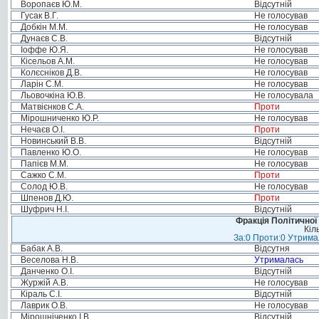
Воропаєв Ю.М.
Відсутній
Гусак В.Г.
Не голосував
Добкін М.М.
Не голосував
Дунаєв С.В.
Відсутній
Іоффе Ю.Я.
Не голосував
Кісельов А.М.
Не голосував
Колєсніков Д.В.
Не голосував
Ларін С.М.
Не голосував
Льовочкіна Ю.В.
Не голосувала
Матвієнков С.А.
Проти
Мірошниченко Ю.Р.
Не голосував
Нечаєв О.І.
Проти
Новинський В.В.
Відсутній
Павленко Ю.О.
Не голосував
Папієв М.М.
Не голосував
Сажко С.М.
Проти
Солод Ю.В.
Не голосував
Шпенов Д.Ю.
Проти
Шуфрич Н.І.
Відсутній
Фракція Політичної
Кіл
За:0 Проти:0 Утримал
Бабак А.В.
Відсутня
Веселова Н.В.
Утрималась
Данченко О.І.
Відсутній
Журжій А.В.
Не голосував
Кіраль С.І.
Відсутній
Лаврик О.В.
Не голосував
Мірошніченко І.В.
Відсутній