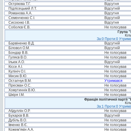
Острікова Т.Г.
Відсутня
Підлісецький Л.Т.
Відсутній
Романова А.А.
Відсутня
Семенченко С.І.
Відсутній
Сисоєнко І.В.
Відсутня
Соболєв Є.В.
Не голосував
Група "
Кіл
За:0 Проти:0 Утрима
Барвіненко В.Д.
Відсутній
Біловол О.М.
Відсутній
Бондар В.В.
Не голосував
Гуляєв В.О.
Не голосував
Ільюк А.О.
Відсутній
Кіссе А.І.
Не голосував
Кулініч О.І.
Не голосував
Мисик В.Ю.
Не голосував
Остапчук В.М.
Утримався
Пресман О.С.
Не голосував
Хомутиннік В.Ю.
Не голосував
Шкіря І.М.
Не голосував
Фракція політичної партії
Кіл
За:1 Проти:0 Утрима
Абдуллін О.Р.
Не голосував
Бухарєв В.В.
Відсутній
Дубіль В.О.
Не голосував
Івченко В.Є.
Не голосував
Кожем’якін А.А.
Не голосував