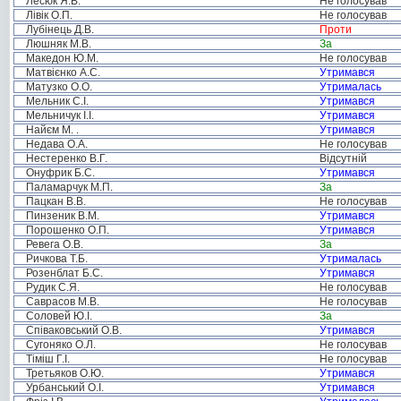
Лесюк Я.В.
Не голосував
Лівік О.П.
Не голосував
Лубінець Д.В.
Проти
Люшняк М.В.
За
Македон Ю.М.
Не голосував
Матвієнко А.С.
Утримався
Матузко О.О.
Утрималась
Мельник С.І.
Утримався
Мельничук І.І.
Утримався
Найєм М. .
Утримався
Недава О.А.
Не голосував
Нестеренко В.Г.
Відсутній
Онуфрик Б.С.
Утримався
Паламарчук М.П.
За
Пацкан В.В.
Не голосував
Пинзеник В.М.
Утримався
Порошенко О.П.
Утримався
Ревега О.В.
За
Ричкова Т.Б.
Утрималась
Розенблат Б.С.
Утримався
Рудик С.Я.
Не голосував
Саврасов М.В.
Не голосував
Соловей Ю.І.
За
Співаковський О.В.
Утримався
Сугоняко О.Л.
Не голосував
Тіміш Г.І.
Не голосував
Третьяков О.Ю.
Утримався
Урбанський О.І.
Утримався