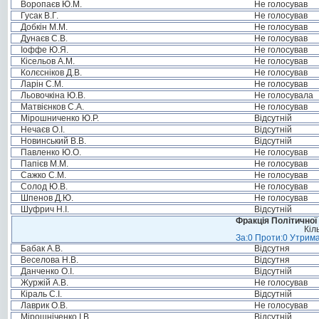
Воропаєв Ю.М.
Не голосував
Гусак В.Г.
Не голосував
Добкін М.М.
Не голосував
Дунаєв С.В.
Не голосував
Іоффе Ю.Я.
Не голосував
Кісельов А.М.
Не голосував
Колєсніков Д.В.
Не голосував
Ларін С.М.
Не голосував
Льовочкіна Ю.В.
Не голосувала
Матвієнков С.А.
Не голосував
Мірошниченко Ю.Р.
Відсутній
Нечаєв О.І.
Відсутній
Новинський В.В.
Відсутній
Павленко Ю.О.
Не голосував
Папієв М.М.
Не голосував
Сажко С.М.
Не голосував
Солод Ю.В.
Не голосував
Шпенов Д.Ю.
Не голосував
Шуфрич Н.І.
Відсутній
Фракція Політичної
Кіл
За:0 Проти:0 Утрима
Бабак А.В.
Відсутня
Веселова Н.В.
Відсутня
Данченко О.І.
Відсутній
Журжій А.В.
Не голосував
Кіраль С.І.
Відсутній
Лаврик О.В.
Не голосував
Мірошніченко І.В.
Відсутній