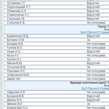
Острікова Т.Г.
Відсутня
Підлісецький Л.Т.
Відсутній
Романова А.А.
Відсутня
Семенченко С.І.
Відсутній
Сисоєнко І.В.
Відсутня
Соболєв Є.В.
Не голосував
Група "
Кіл
За:4 Проти:0 Утрима
Барвіненко В.Д.
Відсутній
Біловол О.М.
За
Бондар В.В.
Не голосував
Гуляєв В.О.
Не голосував
Ільюк А.О.
Відсутній
Кіссе А.І.
Не голосував
Кулініч О.І.
За
Мисик В.Ю.
Відсутній
Остапчук В.М.
За
Пресман О.С.
Не голосував
Хомутиннік В.Ю.
Не голосував
Шкіря І.М.
Не голосував
Фракція політичної партії
Кіл
За:5 Проти:0 Утрим
Абдуллін О.Р.
Не голосував
Бухарєв В.В.
Відсутній
Дубіль В.О.
Відсутній
Івченко В.Є.
За
Кожем’якін А.А.
Не голосував