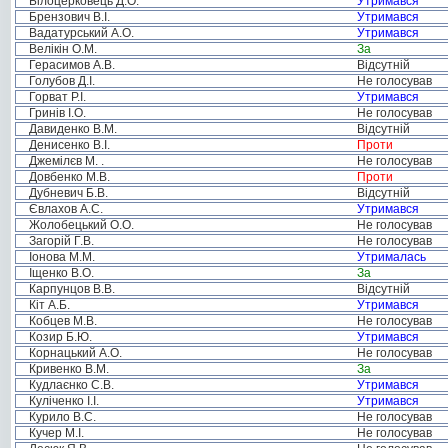
Білоцерковець Д.О.
Утримався
Брензович В.І.
Утримався
Вадатурський А.О.
Утримався
Велікін О.М.
За
Герасимов А.В.
Відсутній
Голубов Д.І.
Не голосував
Горват Р.І.
Утримався
Гринів І.О.
Не голосував
Давиденко В.М.
Відсутній
Денисенко В.І.
Проти
Джемілєв М. .
Не голосував
Довбенко М.В.
Проти
Дубневич Б.В.
Відсутній
Євлахов А.С.
Утримався
Жолобецький О.О.
Не голосував
Загорій Г.В.
Не голосував
Іонова М.М.
Утрималась
Іщенко В.О.
За
Карпунцов В.В.
Відсутній
Кіт А.Б.
Утримався
Кобцев М.В.
Не голосував
Козир Б.Ю.
Утримався
Корнацький А.О.
Не голосував
Кривенко В.М.
За
Кудлаєнко С.В.
Утримався
Куліченко І.І.
Утримався
Курило В.С.
Не голосував
Кучер М.І.
Не голосував