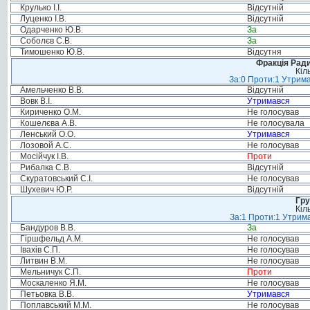
Крулько І.І.
Відсутній
Луценко І.В.
Відсутній
Одарченко Ю.В.
За
Соболєв С.В.
За
Тимошенко Ю.В.
Відсутня
Фракція Ради
Кіл
За:0 Проти:1 Утрима
Амельченко В.В.
Відсутній
Вовк В.І.
Утримався
Кириченко О.М.
Не голосував
Кошелєва А.В.
Не голосувала
Ленський О.О.
Утримався
Лозовой А.С.
Не голосував
Мосійчук І.В.
Проти
Рибалка С.В.
Відсутній
Скуратовський С.І.
Не голосував
Шухевич Ю.Р.
Відсутній
Гру
Кіл
За:1 Проти:1 Утрима
Бандуров В.В.
За
Гіршфельд А.М.
Не голосував
Івахів С.П.
Не голосував
Литвин В.М.
Не голосував
Мельничук С.П.
Проти
Москаленко Я.М.
Не голосував
Петьовка В.В.
Утримався
Поплавський М.М.
Не голосував