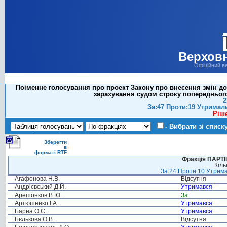
Верховн
Офіційний в
Поіменне голосування про проект Закону про внесення змін д
зарахування судом строку попереднього 
2
За:47 Проти:19 Утримал
Ріш
- Вибрати зі списк
Зберегти
в
форматі RTF
Фракція ПАРТ
Кіль
За:24 Проти:10 Утрима
Агафонова Н.В.
Відсутня
Андрієвський Д.Й.
Утримався
Арешонков В.Ю.
За
Артюшенко І.А.
Утримався
Барна О.С.
Утримався
Бєлькова О.В.
Відсутня