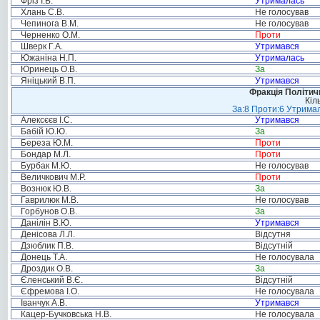
Фріз І.В.
Утрималась
Хлань С.В.
Не голосував
Чепинога В.М.
Не голосував
Черненко О.М.
Проти
Шверк Г.А.
Утримався
Южаніна Н.П.
Утрималась
Юринець О.В.
За
Яніцький В.П.
Утримався
Фракція Політи
Кіл
За:8 Проти:6 Утримал
Алексєєв І.С.
Утримався
Бабій Ю.Ю.
За
Береза Ю.М.
Проти
Бондар М.Л.
Проти
Бурбак М.Ю.
Не голосував
Величкович М.Р.
Проти
Вознюк Ю.В.
За
Гаврилюк М.В.
Не голосував
Горбунов О.В.
За
Данілін В.Ю.
Утримався
Денісова Л.Л.
Відсутня
Дзюблик П.В.
Відсутній
Донець Т.А.
Не голосувала
Дроздик О.В.
За
Єленський В.Є.
Відсутній
Єфремова І.О.
Не голосувала
Іванчук А.В.
Утримався
Кацер-Бучковська Н.В.
Не голосувала