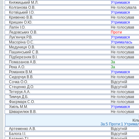
Княжицький М.Л.
Утримався
Колганова О.В.
Не голосувала
Котвіцький І.О.
Утримався
Кривенко В.В.
Не голосував
Кришин О.Ю.
Утримався
Лапін І.О.
Не голосував
Ледовських О.В.
Проти
Лук’янчук Р.В.
Утримався
Масоріна О.С.
Утрималась
Медуниця О.В.
Не голосував
Пашинський С.В.
Не голосував
Підберезняк В.І.
Не голосував
Помазанов А.В.
За
Река А.О.
За
Романюк В.М.
Утримався
Сидорчук В.В.
Не голосував
Сочка О.О.
Відсутній
Стеценко Д.О.
Відсутній
Тетерук А.А.
Не голосував
Тимчук Д.Б.
Не голосував
Фаєрмарк С.О.
Не голосував
Хміль М.М.
Утримався
Шкварилюк В.В.
Не голосував
Кіл
За:5 Проти:1 Утримал
Артеменко А.В.
Відсутній
Балога І.І.
Відсутній
Батенко Т.І.
Відсутній