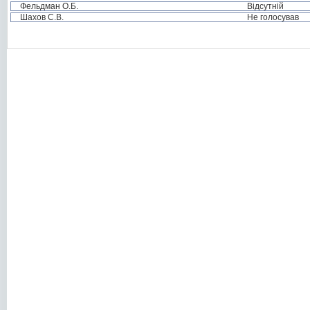
Фельдман О.Б.
Відсутній
Шахов С.В.
Не голосував