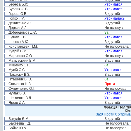
Береза Б.Ю.
Утримався
Бублик Ю.В.
Утримався
Герега О.В.
Відсутній
Гопко Г.М.
Утрималась
Денисенко А.С.
Відсутній
Деркач А.Л.
Не голосував
Добродомов Д.Є.
За
Єднак О.В.
Утримався
Іллєнко А.Ю.
Відсутній
Констанкевич І.М.
Не голосувала
Купрій В.М.
Утримався
Марченко О.О.
Не голосував
Матківський Б.М.
Відсутній
Міщенко С.Г.
За
Мусій О.С.
Утримався
Парасюк В.З.
Відсутній
Пташник В.Ю.
За
Савченко Н.В.
Проти
Супруненко О.І.
Не голосував
Чумак В.В.
Утримався
Шевченко В.Л.
Утримався
Ярош Д.А.
Відсутній
Фракція Політич
Кіл
За:0 Проти:0 Утримал
Бакулін Є.М.
Відсутній
Бахтеєва Т.Д.
Не голосувала
Бойко Ю.А.
Не голосував