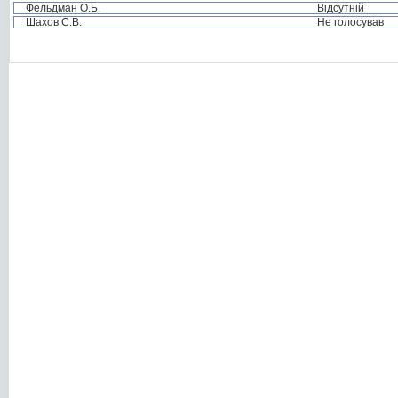
Фельдман О.Б.
Відсутній
Шахов С.В.
Не голосував