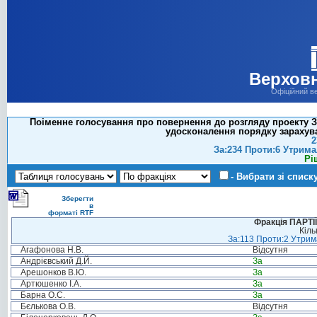
Верховн
Офіційний в
Поіменне голосування про повернення до розгляду проекту За
удосконалення порядку зарахува
2
За:234 Проти:6 Утрима
Рі
- Вибрати зі списк
Зберегти
в
форматі RTF
Фракція ПАРТ
Кіль
За:113 Проти:2 Утрима
Агафонова Н.В.
Відсутня
Андрієвський Д.Й.
За
Арешонков В.Ю.
За
Артюшенко І.А.
За
Барна О.С.
За
Бєлькова О.В.
Відсутня