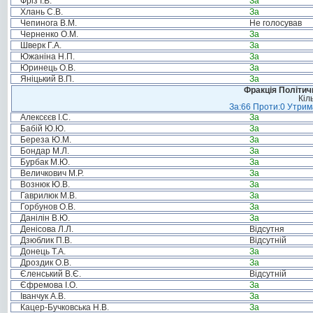
Фріз І.В.
За
Хлань С.В.
За
Чепинога В.М.
Не голосував
Черненко О.М.
За
Шверк Г.А.
За
Южаніна Н.П.
За
Юринець О.В.
За
Яніцький В.П.
За
Фракція Політи
Кіл
За:66 Проти:0 Утрима
Алексєєв І.С.
За
Бабій Ю.Ю.
За
Береза Ю.М.
За
Бондар М.Л.
За
Бурбак М.Ю.
За
Величкович М.Р.
За
Вознюк Ю.В.
За
Гаврилюк М.В.
За
Горбунов О.В.
За
Данілін В.Ю.
За
Денісова Л.Л.
Відсутня
Дзюблик П.В.
Відсутній
Донець Т.А.
За
Дроздик О.В.
За
Єленський В.Є.
Відсутній
Єфремова І.О.
За
Іванчук А.В.
За
Кацер-Бучковська Н.В.
За