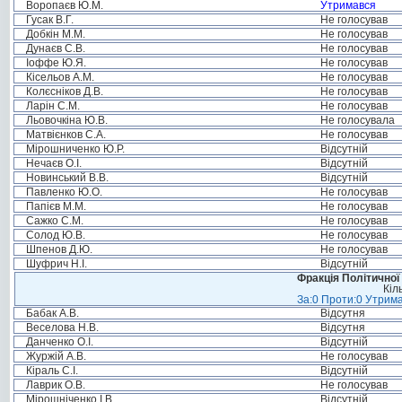
Воропаєв Ю.М.
Утримався
Гусак В.Г.
Не голосував
Добкін М.М.
Не голосував
Дунаєв С.В.
Не голосував
Іоффе Ю.Я.
Не голосував
Кісельов А.М.
Не голосував
Колєсніков Д.В.
Не голосував
Ларін С.М.
Не голосував
Льовочкіна Ю.В.
Не голосувала
Матвієнков С.А.
Не голосував
Мірошниченко Ю.Р.
Відсутній
Нечаєв О.І.
Відсутній
Новинський В.В.
Відсутній
Павленко Ю.О.
Не голосував
Папієв М.М.
Не голосував
Сажко С.М.
Не голосував
Солод Ю.В.
Не голосував
Шпенов Д.Ю.
Не голосував
Шуфрич Н.І.
Відсутній
Фракція Політичної
Кіл
За:0 Проти:0 Утрима
Бабак А.В.
Відсутня
Веселова Н.В.
Відсутня
Данченко О.І.
Відсутній
Журжій А.В.
Не голосував
Кіраль С.І.
Відсутній
Лаврик О.В.
Не голосував
Мірошніченко І.В.
Відсутній