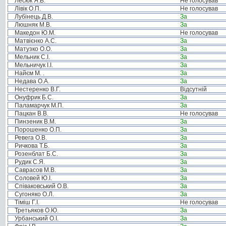
Лесюк Я.В.
Не голосував
Лівік О.П.
Не голосував
Лубінець Д.В.
За
Люшняк М.В.
За
Македон Ю.М.
Не голосував
Матвієнко А.С.
За
Матузко О.О.
За
Мельник С.І.
За
Мельничук І.І.
За
Найєм М. .
За
Недава О.А.
За
Нестеренко В.Г.
Відсутній
Онуфрик Б.С.
За
Паламарчук М.П.
За
Пацкан В.В.
Не голосував
Пинзеник В.М.
За
Порошенко О.П.
За
Ревега О.В.
За
Ричкова Т.Б.
За
Розенблат Б.С.
За
Рудик С.Я.
За
Саврасов М.В.
За
Соловей Ю.І.
За
Співаковський О.В.
За
Сугоняко О.Л.
За
Тіміш Г.І.
Не голосував
Третьяков О.Ю.
За
Урбанський О.І.
За