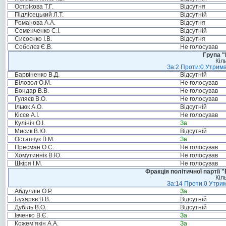
Острікова Т.Г.
Відсутня
Підлісецький Л.Т.
Відсутній
Романова А.А.
Відсутня
Семенченко С.І.
Відсутній
Сисоєнко І.В.
Відсутня
Соболєв Є.В.
Не голосував
Група "
Кіл
За:2 Проти:0 Утрима
Барвіненко В.Д.
Відсутній
Біловол О.М.
Не голосував
Бондар В.В.
Не голосував
Гуляєв В.О.
Не голосував
Ільюк А.О.
Відсутній
Кіссе А.І.
Не голосував
Кулініч О.І.
За
Мисик В.Ю.
Відсутній
Остапчук В.М.
За
Пресман О.С.
Не голосував
Хомутиннік В.Ю.
Не голосував
Шкіря І.М.
Не голосував
Фракція політичної партії
Кіл
За:14 Проти:0 Утрим
Абдуллін О.Р.
За
Бухарєв В.В.
Відсутній
Дубіль В.О.
Відсутній
Івченко В.Є.
За
Кожем’якін А.А.
За