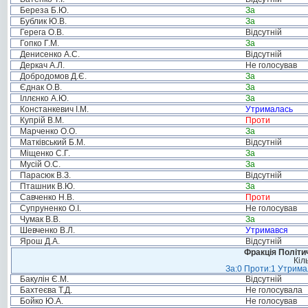
Береза Б.Ю.
За
Бублик Ю.В.
За
Герега О.В.
Відсутній
Гопко Г.М.
За
Денисенко А.С.
Відсутній
Деркач А.Л.
Не голосував
Добродомов Д.Є.
За
Єднак О.В.
За
Іллєнко А.Ю.
За
Констанкевич І.М.
Утрималась
Купрій В.М.
Проти
Марченко О.О.
За
Матківський Б.М.
Відсутній
Міщенко С.Г.
За
Мусій О.С.
За
Парасюк В.З.
Відсутній
Пташник В.Ю.
За
Савченко Н.В.
Проти
Супруненко О.І.
Не голосував
Чумак В.В.
За
Шевченко В.Л.
Утримався
Ярош Д.А.
Відсутній
Фракція Політич
Кіл
За:0 Проти:1 Утримал
Бакулін Є.М.
Відсутній
Бахтеєва Т.Д.
Не голосувала
Бойко Ю.А.
Не голосував