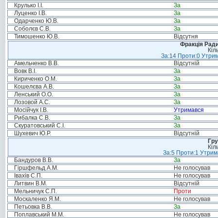
Крулько І.І.
За
Луценко І.В.
За
Одарченко Ю.В.
За
Соболєв С.В.
За
Тимошенко Ю.В.
Відсутня
Фракція Ради
Кіл
За:14 Проти:0 Утрим
Амельченко В.В.
Відсутній
Вовк В.І.
За
Кириченко О.М.
За
Кошелєва А.В.
За
Ленський О.О.
За
Лозовой А.С.
За
Мосійчук І.В.
Утримався
Рибалка С.В.
За
Скуратовський С.І.
За
Шухевич Ю.Р.
Відсутній
Гру
Кіл
За:5 Проти:1 Утрим
Бандуров В.В.
За
Гіршфельд А.М.
Не голосував
Івахів С.П.
Не голосував
Литвин В.М.
Відсутній
Мельничук С.П.
Проти
Москаленко Я.М.
Не голосував
Петьовка В.В.
За
Поплавський М.М.
Не голосував