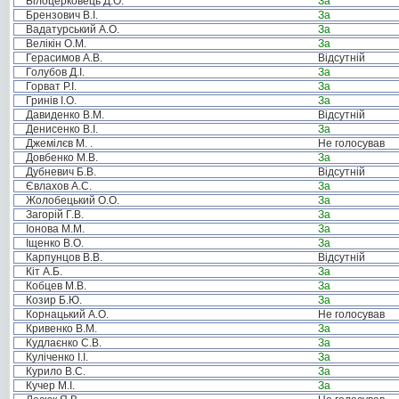
Білоцерковець Д.О.
За
Брензович В.І.
За
Вадатурський А.О.
За
Велікін О.М.
За
Герасимов А.В.
Відсутній
Голубов Д.І.
За
Горват Р.І.
За
Гринів І.О.
За
Давиденко В.М.
Відсутній
Денисенко В.І.
За
Джемілєв М. .
Не голосував
Довбенко М.В.
За
Дубневич Б.В.
Відсутній
Євлахов А.С.
За
Жолобецький О.О.
За
Загорій Г.В.
За
Іонова М.М.
За
Іщенко В.О.
За
Карпунцов В.В.
Відсутній
Кіт А.Б.
За
Кобцев М.В.
За
Козир Б.Ю.
За
Корнацький А.О.
Не голосував
Кривенко В.М.
За
Кудлаєнко С.В.
За
Куліченко І.І.
За
Курило В.С.
За
Кучер М.І.
За