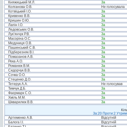
Княжицький М.Л.
За
Колганова О.В.
Не голосувала
Котвіцький І.О.
За
Кривенко В.В.
За
Кришин О.Ю.
За
Лапін І.О.
За
Ледовських О.В.
За
Лук’янчук Р.В.
За
Масоріна О.С.
За
Медуниця О.В.
За
Пашинський С.В.
За
Підберезняк В.І.
За
Помазанов А.В.
За
Река А.О.
За
Романюк В.М.
За
Сидорчук В.В.
За
Сочка О.О.
За
Стеценко Д.О.
За
Тетерук А.А.
Не голосував
Тимчук Д.Б.
За
Фаєрмарк С.О.
За
Хміль М.М.
За
Шкварилюк В.В.
За
Кіл
За:20 Проти:2 Утрима
Артеменко А.В.
Відсутній
Балога І.І.
Відсутній
Батенко Т.І.
Відсутній