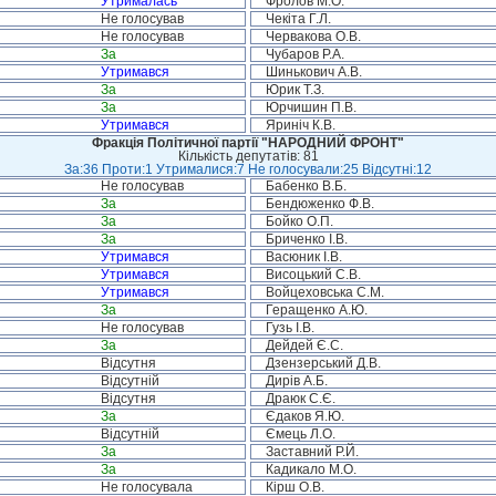
Утрималась
Фролов М.О.
Не голосував
Чекіта Г.Л.
Не голосував
Червакова О.В.
За
Чубаров Р.А.
Утримався
Шинькович А.В.
За
Юрик Т.З.
За
Юрчишин П.В.
Утримався
Яриніч К.В.
Фракція Політичної партії "НАРОДНИЙ ФРОНТ"
Кількість депутатів: 81
За:36 Проти:1 Утрималися:7 Не голосували:25 Відсутні:12
Не голосував
Бабенко В.Б.
За
Бендюженко Ф.В.
За
Бойко О.П.
За
Бриченко І.В.
Утримався
Васюник І.В.
Утримався
Висоцький С.В.
Утримався
Войцеховська С.М.
За
Геращенко А.Ю.
Не голосував
Гузь І.В.
За
Дейдей Є.С.
Відсутня
Дзензерський Д.В.
Відсутній
Дирів А.Б.
Відсутня
Драюк С.Є.
За
Єдаков Я.Ю.
Відсутній
Ємець Л.О.
За
Заставний Р.Й.
За
Кадикало М.О.
Не голосувала
Кірш О.В.