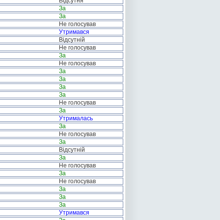
Відсутня
За
За
Не голосував
Утримався
Відсутній
Не голосував
За
Не голосував
За
За
За
За
Не голосував
За
Утрималась
За
Не голосував
За
Відсутній
За
Не голосував
За
Не голосував
За
За
За
Утримався