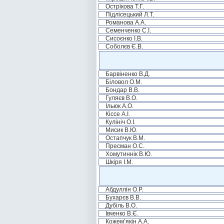
Острікова Т.Г.
Підлісецький Л.Т.
Романова А.А.
Семенченко С.І.
Сисоєнко І.В.
Соболєв Є.В.
Барвіненко В.Д.
Біловол О.М.
Бондар В.В.
Гуляєв В.О.
Ільюк А.О.
Кіссе А.І.
Кулініч О.І.
Мисик В.Ю.
Остапчук В.М.
Пресман О.С.
Хомутиннік В.Ю.
Шкіря І.М.
Абдуллін О.Р.
Бухарєв В.В.
Дубіль В.О.
Івченко В.Є.
Кожем’якін А.А.