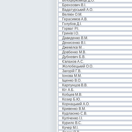
Білоцерковець Д.О.
Брензович В.І.
Вадатурський А.О.
Велікін О.М.
Герасимов А.В.
Голубов Д.І.
Горват Р.І.
Гринів І.О.
Давиденко В.М.
Денисенко В.І.
Джемілєв М. .
Довбенко М.В.
Дубневич Б.В.
Євлахов А.С.
Жолобецький О.О.
Загорій Г.В.
Іонова М.М.
Іщенко В.О.
Карпунцов В.В.
Кіт А.Б.
Кобцев М.В.
Козир Б.Ю.
Корнацький А.О.
Кривенко В.М.
Кудлаєнко С.В.
Куліченко І.І.
Курило В.С.
Кучер М.І.