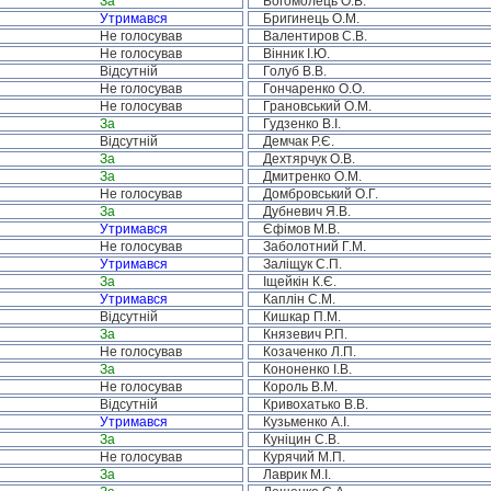
За
Богомолець О.В.
Утримався
Бригинець О.М.
Не голосував
Валентиров С.В.
Не голосував
Вінник І.Ю.
Відсутній
Голуб В.В.
Не голосував
Гончаренко О.О.
Не голосував
Грановський О.М.
За
Гудзенко В.І.
Відсутній
Демчак Р.Є.
За
Дехтярчук О.В.
За
Дмитренко О.М.
Не голосував
Домбровський О.Г.
За
Дубневич Я.В.
Утримався
Єфімов М.В.
Не голосував
Заболотний Г.М.
Утримався
Заліщук С.П.
За
Іщейкін К.Є.
Утримався
Каплін С.М.
Відсутній
Кишкар П.М.
За
Князевич Р.П.
Не голосував
Козаченко Л.П.
За
Кононенко І.В.
Не голосував
Король В.М.
Відсутній
Кривохатько В.В.
Утримався
Кузьменко А.І.
За
Куніцин С.В.
Не голосував
Курячий М.П.
За
Лаврик М.І.