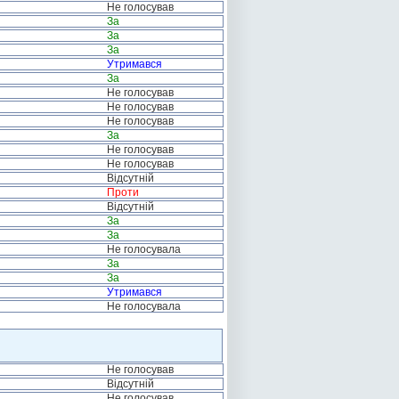
Не голосував
За
За
За
Утримався
За
Не голосував
Не голосував
Не голосував
За
Не голосував
Не голосував
Відсутній
Проти
Відсутній
За
За
Не голосувала
За
За
Утримався
Не голосувала
Не голосував
Відсутній
Не голосував