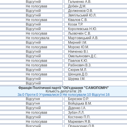
Відсутній
Гальченко А.В.
Не голосував
Добкін Д.М.
Відсутній
Долженков О.В.
Відсутній
Звягільський Ю.Л.
Не голосував
Ківалов С.В.
Відсутній
Козак Т.Р.
Відсутній
Королевська Н.Ю.
Не голосував
Льовочкін С.В.
Не голосувала
Мартовицький А.В.
Відсутній
Мирний І.М.
Не голосував
Мороко Ю.М.
Відсутній
Німченко В.І.
Відсутній
Омельянович Д.С.
Не голосував
Павлов К.Ю.
Не голосував
Рабінович В.З.
Відсутній
Скорик М.Л.
Не голосував
Шенцев Д.О.
Відсутній
Шурма І.М.
Відсутній
Фракція Політичної партії "Об’єднання "САМОПОМІЧ"
Кількість депутатів: 26
За:0 Проти:0 Утрималися:0 Не голосували:10 Відсутні:16
Відсутня
Березюк О.Р.
Відсутня
Войціцька В.М.
Відсутній
Діденко І.А.
Не голосував
Зубач Л.Л.
Відсутній
Костенко П.П.
Не голосував
Маркевич Я.В.
Відсутній
Опанасенко О.В.