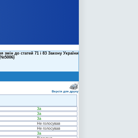
змін до статей 71 і 83 Закону України
(№5006)
Версія для друку
За
За
За
Не голосував
Не голосував
За