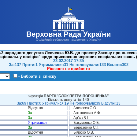
Верховна Рада України
Офіційний вебпортал парламенту України
 народного депутата Левченка Ю.В. до проекту Закону про внесення 
аціональну поліцію" щодо присвоєння чергових спеціальних звань 
23.02.2017 17:35
За:137 Проти:1 Утрималися:31 Не голосували:133 Всього:302
Рішення не прийнято
- Вибрати зі списку
Фракція ПАРТІЇ "БЛОК ПЕТРА ПОРОШЕНКА"
Кількість депутатів: 140
За:69 Проти:0 Утрималися:19 Не голосували:39 Відсутні:13
Відсутня
Алєксєєв С.О.
За
Антонищак А.Ф.
За
Ар’єв В.І.
Утримався
Бакуменко О.Б.
За
Березенко С.І.
Відсутня
Білозір О.В.