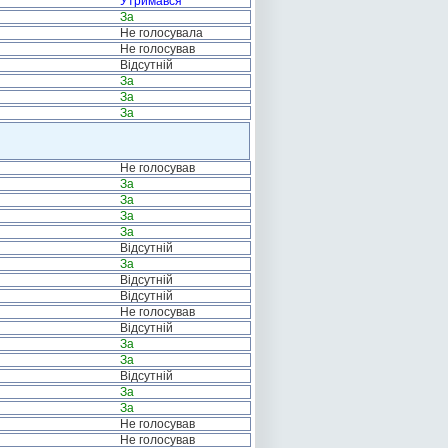
Утримався
За
Не голосувала
Не голосував
Відсутній
За
За
За
Не голосував
За
За
За
За
Відсутній
За
Відсутній
Відсутній
Не голосував
Відсутній
За
За
Відсутній
За
За
Не голосував
Не голосував