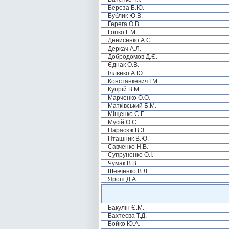
Береза Б.Ю.
Бублик Ю.В.
Герега О.В.
Гопко Г.М.
Денисенко А.С.
Деркач А.Л.
Добродомов Д.Є.
Єднак О.В.
Іллєнко А.Ю.
Констанкевич І.М.
Купрій В.М.
Марченко О.О.
Матківський Б.М.
Міщенко С.Г.
Мусій О.С.
Парасюк В.З.
Пташник В.Ю.
Савченко Н.В.
Супруненко О.І.
Чумак В.В.
Шевченко В.Л.
Ярош Д.А.
Бакулін Є.М.
Бахтеєва Т.Д.
Бойко Ю.А.