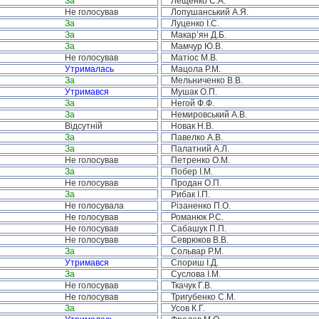
За
Лещенко С.А.
Не голосував
Лопушанський А.Я.
За
Луценко І.С.
За
Макар’ян Д.Б.
За
Мамчур Ю.В.
Не голосував
Матіос М.В.
Утрималась
Мацола Р.М.
За
Мельниченко В.В.
Утримався
Мушак О.П.
За
Негой Ф.Ф.
За
Немировський А.В.
Відсутній
Новак Н.В.
За
Павелко А.В.
За
Палатний А.Л.
Не голосував
Петренко О.М.
За
Побер І.М.
Не голосував
Продан О.П.
За
Рибак І.П.
Не голосувала
Різаненко П.О.
Не голосував
Романюк Р.С.
Не голосував
Сабашук П.П.
Не голосував
Севрюков В.В.
За
Сольвар Р.М.
Утримався
Спориш І.Д.
За
Суслова І.М.
Не голосував
Ткачук Г.В.
Не голосував
Тригубенко С.М.
За
Усов К.Г.