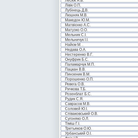
Лесюк Я.В.
Лівік О.П.
Лубінець Д.В.
Люшняк М.В.
Македон Ю.М.
Матвієнко А.С.
Матузко О.О.
Мельник С.І.
Мельничук І.І.
Найєм М. .
Недава О.А.
Нестеренко В.Г.
Онуфрик Б.С.
Паламарчук М.П.
Пацкан В.В.
Пинзеник В.М.
Порошенко О.П.
Ревега О.В.
Ричкова Т.Б.
Розенблат Б.С.
Рудик С.Я.
Саврасов М.В.
Соловей Ю.І.
Співаковський О.В.
Сугоняко О.Л.
Тіміш Г.І.
Третьяков О.Ю.
Урбанський О.І.