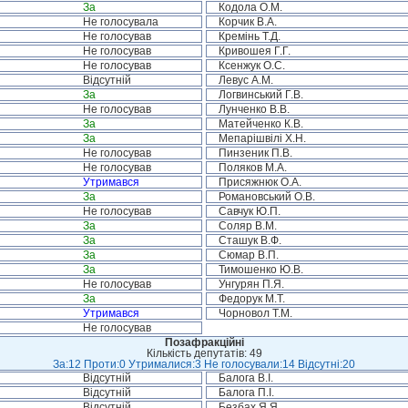
За
Кодола О.М.
Не голосувала
Корчик В.А.
Не голосував
Кремінь Т.Д.
Не голосував
Кривошея Г.Г.
Не голосував
Ксенжук О.С.
Відсутній
Левус А.М.
За
Логвинський Г.В.
Не голосував
Лунченко В.В.
За
Матейченко К.В.
За
Мепарішвілі Х.Н.
Не голосував
Пинзеник П.В.
Не голосував
Поляков М.А.
Утримався
Присяжнюк О.А.
За
Романовський О.В.
Не голосував
Савчук Ю.П.
За
Соляр В.М.
За
Сташук В.Ф.
За
Сюмар В.П.
За
Тимошенко Ю.В.
Не голосував
Унгурян П.Я.
За
Федорук М.Т.
Утримався
Чорновол Т.М.
Не голосував
Позафракційні
Кількість депутатів: 49
За:12 Проти:0 Утрималися:3 Не голосували:14 Відсутні:20
Відсутній
Балога В.І.
Відсутній
Балога П.І.
Відсутній
Безбах Я.Я.