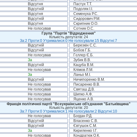
Відсутня
Пастух Т.Т.
Відсутній
Подоляк І.І.
Відсутня
Семенуха Р.С.
Відсутній
Сидорович Р.М.
Відсутня
Скрипник О.О.
Не голосував
Сотник О.С.
Група "Партія "Відродження"
Кількість депутатів: 24
За:2 Проти:0 Утрималися:0 Не голосували:15 Відсутні:7
Відсутній
Березкін С.С.
Відсутній
Бобов Г.Б.
Не голосував
Гєллєр Є.Б.
За
Зубик В.В.
Відсутній
Кацуба В.М.
Не голосував
Клімов Л.М.
За
Ланьо М.І.
Відсутній
Ничипоренко В.М.
Не голосував
Писаренко В.В.
Не голосував
Святаш Д.В.
Не голосував
Шипко А.Ф.
Не голосував
Яценко А.В.
Фракція політичної партії "Всеукраїнське об’єднання "Батьківщина"
Кількість депутатів: 20
За:7 Проти:0 Утрималися:1 Не голосували:2 Відсутні:10
Не голосував
Богдан Р.Д.
Відсутній
Власенко С.В.
Відсутній
Євтушок С.М.
За
Кириленко І.Г.
Не голосував
Кондратюк О.К.