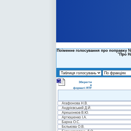
Поіменне голосування про поправку №2
"Про Н
Зберегти
в
форматі RTF
Агафонова Н.В.
Андрієвський Д.Й.
Арешонков В.Ю.
Артюшенко І.А.
Барна О.С.
Бєлькова О.В.