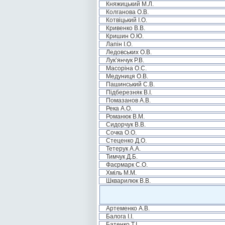
Княжицький М.Л.
Колганова О.В.
Котвіцький І.О.
Кривенко В.В.
Кришин О.Ю.
Лапін І.О.
Ледовських О.В.
Лук’янчук Р.В.
Масоріна О.С.
Медуниця О.В.
Пашинський С.В.
Підберезняк В.І.
Помазанов А.В.
Река А.О.
Романюк В.М.
Сидорчук В.В.
Сочка О.О.
Стеценко Д.О.
Тетерук А.А.
Тимчук Д.Б.
Фаєрмарк С.О.
Хміль М.М.
Шкварилюк В.В.
Артеменко А.В.
Балога І.І.
Батенко Т.І.