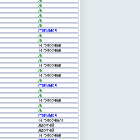
За
За
За
За
За
За
Утримався
За
За
Не голосував
Не голосував
За
За
Не голосував
За
Не голосував
За
Утримався
За
За
Не голосував
За
За
Утримався
Не голосувала
Відсутній
Відсутній
Не голосував