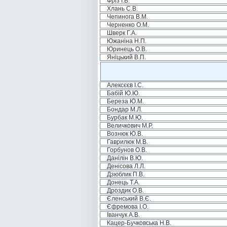
Фріз І.В.
Хлань С.В.
Чепинога В.М.
Черненко О.М.
Шверк Г.А.
Южаніна Н.П.
Юринець О.В.
Яніцький В.П.
Алексєєв І.С.
Бабій Ю.Ю.
Береза Ю.М.
Бондар М.Л.
Бурбак М.Ю.
Величкович М.Р.
Вознюк Ю.В.
Гаврилюк М.В.
Горбунов О.В.
Данілін В.Ю.
Денісова Л.Л.
Дзюблик П.В.
Донець Т.А.
Дроздик О.В.
Єленський В.Є.
Єфремова І.О.
Іванчук А.В.
Кацер-Бучковська Н.В.