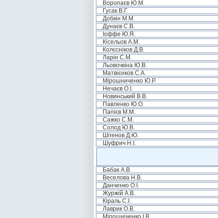
Воропаєв Ю.М.
Гусак В.Г.
Добкін М.М.
Дунаєв С.В.
Іоффе Ю.Я.
Кісельов А.М.
Колєсніков Д.В.
Ларін С.М.
Льовочкіна Ю.В.
Матвієнков С.А.
Мірошниченко Ю.Р.
Нечаєв О.І.
Новинський В.В.
Павленко Ю.О.
Папієв М.М.
Сажко С.М.
Солод Ю.В.
Шпенов Д.Ю.
Шуфрич Н.І.
Бабак А.В.
Веселова Н.В.
Данченко О.І.
Журжій А.В.
Кіраль С.І.
Лаврик О.В.
Мірошніченко І.В.