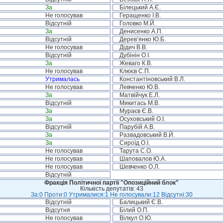
За
Білецький А.Є.
Не голосував
Геращенко І.В.
Відсутній
Головко М.Й.
За
Денисенко А.П.
Відсутній
Дерев’янко Ю.Б.
Не голосував
Дідич В.В.
Відсутній
Дубінін О.І.
За
Жеваго К.В.
Не голосував
Клюєв С.П.
Утрималась
Константіновський В.Л.
Не голосував
Левченко Ю.В.
За
Матвійчук Е.Л.
Відсутній
Микитась М.В.
За
Мураєв Є.В.
За
Осуховський О.І.
Відсутній
Парубій А.В.
За
Развадовський В.Й.
За
Сироїд О.І.
Не голосував
Тарута С.О.
Не голосував
Шаповалов Ю.А.
Не голосував
Шевченко О.Л.
Відсутній
Фракція Політичної партії "Опозиційний блок"
Кількість депутатів: 43
За:0 Проти:0 Утрималися:1 Не голосували:12 Відсутні:30
Відсутній
Балицький Є.В.
Відсутня
Білий О.П.
Не голосував
Вілкул О.Ю.