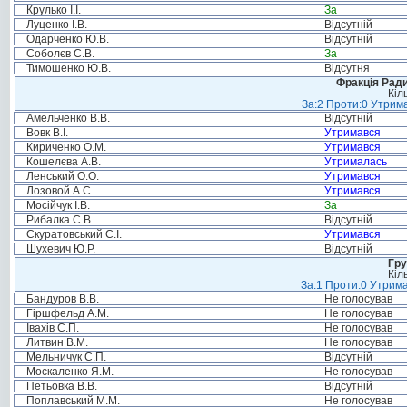
Крулько І.І.
За
Луценко І.В.
Відсутній
Одарченко Ю.В.
Відсутній
Соболєв С.В.
За
Тимошенко Ю.В.
Відсутня
Фракція Ради
Кіл
За:2 Проти:0 Утрима
Амельченко В.В.
Відсутній
Вовк В.І.
Утримався
Кириченко О.М.
Утримався
Кошелєва А.В.
Утрималась
Ленський О.О.
Утримався
Лозовой А.С.
Утримався
Мосійчук І.В.
За
Рибалка С.В.
Відсутній
Скуратовський С.І.
Утримався
Шухевич Ю.Р.
Відсутній
Гру
Кіл
За:1 Проти:0 Утрима
Бандуров В.В.
Не голосував
Гіршфельд А.М.
Не голосував
Івахів С.П.
Не голосував
Литвин В.М.
Не голосував
Мельничук С.П.
Відсутній
Москаленко Я.М.
Не голосував
Петьовка В.В.
Відсутній
Поплавський М.М.
Не голосував