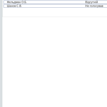
Фельдман О.Б.
Відсутній
Шахов С.В.
Не голосував