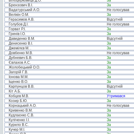
Білоцерковець Д.О.
За
Брензович В.І.
За
Вадатурський А.О.
Не голосував
Велікін О.М.
За
Герасимов А.В.
Відсутній
Голубов Д.І.
Не голосував
Горват Р.І.
За
Гринів І.О.
За
Давиденко В.М.
Відсутній
Денисенко В.І.
За
Джемілєв М. .
За
Довбенко М.В.
Не голосував
Дубневич Б.В.
За
Євлахов А.С.
За
Жолобецький О.О.
За
Загорій Г.В.
За
Іонова М.М.
За
Іщенко В.О.
За
Карпунцов В.В.
Відсутній
Кіт А.Б.
За
Кобцев М.В.
Утримався
Козир Б.Ю.
За
Корнацький А.О.
Не голосував
Кривенко В.М.
За
Кудлаєнко С.В.
За
Куліченко І.І.
За
Курило В.С.
За
Кучер М.І.
За